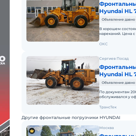
Фронтальны
Hyundai HL 
Объявление давно 
В хорошем состоян
нареканий. Цена с 
так же рассмотри
ОКС
Сергиев Посад
Фронтальны
Hyundai HL 
Объявление давно 
По документам 2008
обслуживался у оф
требуется замена 
ТрансТек
Другие фронтальные погрузчики HYUNDAI
Москва