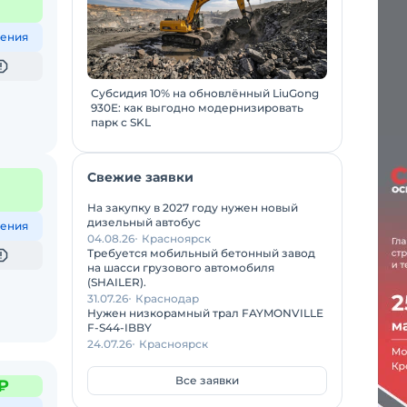
ения
Субсидия 10% на обновлённый LiuGong
930E: как выгодно модернизировать
парк с SKL
Свежие заявки
На закупку в 2027 году нужен новый
дизельный автобус
ения
04.08.26
Красноярск
Требуется мобильный бетонный завод
на шасси грузового автомобиля
(SHAILER).
31.07.26
Краснодар
Нужен низкорамный трал FAYMONVILLE
F-S44-IBBY
24.07.26
Красноярск
Все заявки
₽