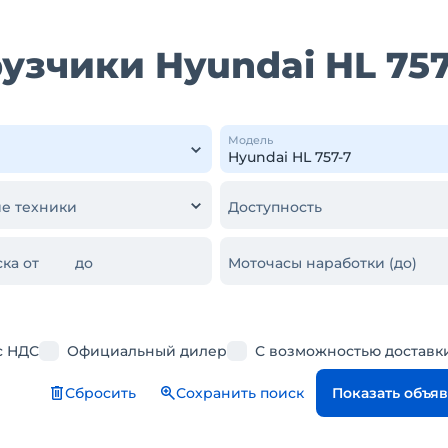
узчики Hyundai HL 757
Модель
е техники
Доступность
ка от
до
Моточасы наработки (до)
с НДС
Официальный дилер
С возможностью доставк
Сбросить
Сохранить поиск
Показать объя