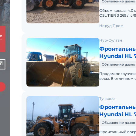
Объявление давно 
Объем ковша: 4.0 м
QSL TIER 3 269 л.с/1
8650/3100/3590 мм
Неруд Пром
Нур-Султан
Фронтальны
Hyundai HL 
Объявление давно 
Продам погрузчик H
весы. В отличном 
колеса. Все вопро
Тучково
Фронтальны
Hyundai HL 
Объявление давно 
Фронтальный пог