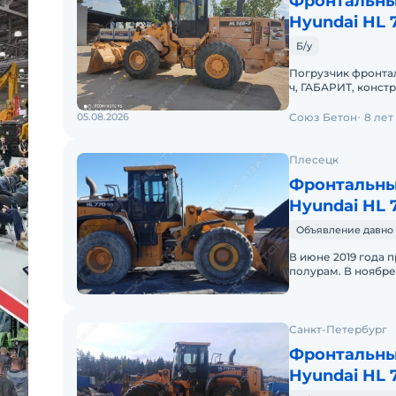
Фронтальны
Hyundai HL 
Б/у
Погрузчик фронталь
ч, ГАБАРИТ, констр
QSB5.9-C 142 л/с 
05.08.2026
Союз Бетон
8 лет
Плесецк
Фронтальны
Hyundai HL 
Объявление давно 
В июне 2019 года
полурам. В ноябре
Санкт-Петербург
Фронтальны
Hyundai HL 