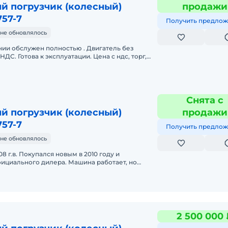
й погрузчик (колесный)
продажи
757-7
Получить предлож
не обновлялось
ии обслужен полностью . Двигатель без
НДС. Готова к эксплуатации. Цена с ндс, торг,
м обмен.
Снята с
й погрузчик (колесный)
продажи
757-7
Получить предлож
не обновлялось
 г.в. Покупался новым в 2010 году и
ициального дилера. Машина работает, но
распределителя потоков (гидравлик
2 500 000 