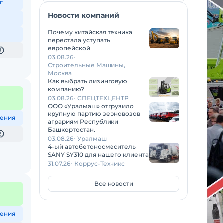
г
Новости компаний
Почему китайская техника
перестала уступать
европейской
03.08.26
Строительные Машины,
Москва
Как выбрать лизинговую
компанию?
03.08.26
СПЕЦТЕХЦЕНТР
ООО «Уралмаш» отгрузило
крупную партию зерновозов
ения
аграриям Республики
Башкортостан.
03.08.26
Уралмаш
4-ый автобетоносмеситель
SANY SY310 для нашего клиента
31.07.26
Коррус-Техникс
Все новости
ения