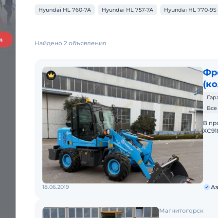
Hyundai HL 760-7A
Hyundai HL 757-7A
Hyundai HL 770-9S
Найдено 2 объявления
Фр
(к
Гар
Все
В пp
ХС91
двиг
2)Гp
18.06.2019
Аз
Магнитогорск