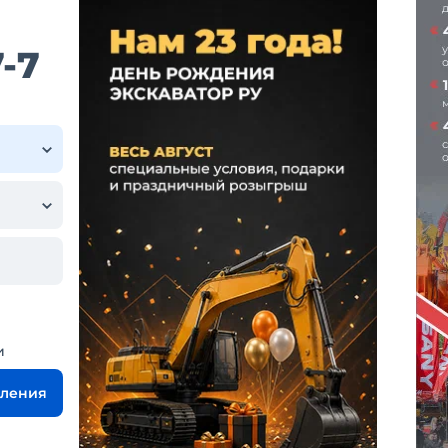
-7
и
вления