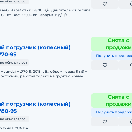
не обновлялось
.куб. Наработка: 15800 м/ч. Двигатель: Cummins
98 Квт. Вес: 22500 кг. Габариты: д/ш/в
. Высота разгр
Снята с
й погрузчик (колесный)
продажи
770-9S
Получить предлож
не обновлялось
yundai HL770-9, 2013 г. В., объем ковша 5 м3 +
состоянии, работал только на грунтах, новые
сы по телефону. В
Снята с
й погрузчик (колесный)
продажи
780-9S
Получить предлож
не обновлялось
рузчик HYUNDAI