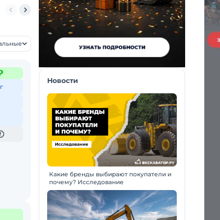
L 770-7A
Hyundai HL 740-9S
Hyundai HL 780-9S
Hyundai HL 740-7
уальные
₽
Новости
г
Какие бренды выбирают покупатели и
почему? Исследование