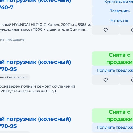
й погрузчик (колесный)
Купить в лизин
740-7
Позвонить
Написать
ный HYUNDAI HL740-7, Корея, 2007 г.в., 5385 м/
укционная масса 11500 кг., двигатель Cuммins
(производство СШ
 на площадке
Снята с
й погрузчик (колесный)
продажи
770-9S
Получить предлож
не обновлялось
 произведен полный ремонт сочленения
 2019 установлен новый ТНВД.
Снята с
й погрузчик (колесный)
продажи
770-9S
Получить предлож