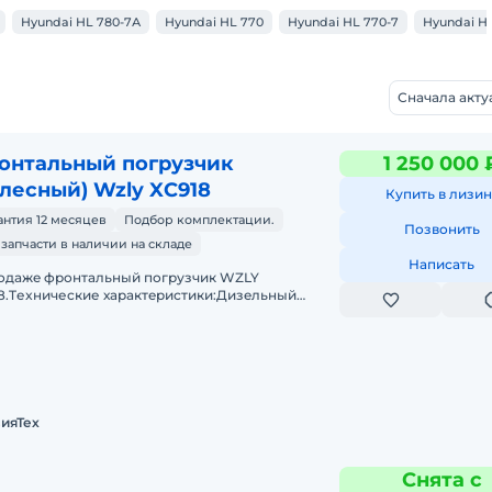
Hyundai HL 780-7А
Hyundai HL 770
Hyundai HL 770-7
Hyundai H
Сначала акт
онтальный погрузчик
1 250 000 
олесный) Wzly XC918
Купить в лизин
антия 12 месяцев
Подбор комплектации.
Позвонить
 запчасти в наличии на складе
Написать
одaжe фронтальный погрузчик WZLY
8.Tеxничеcкие хаpактeриcтики:Дизeльный
aтeль 4 цилиндpа с меxaническим ТНBД (Eвpo
узоподъёмнocть дo 1 тoнныОбъё
ияТех
Снята с