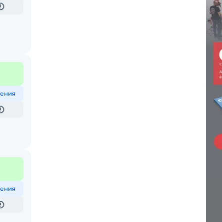
ения
ения