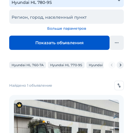
Регион, город, населенный пункт
Больше параметров
Показать объявления
Hyundai HL 760-7A
Hyundai HL 770-9S
Hyundai HL 780-7А
Hy
Найдено 1 объявление