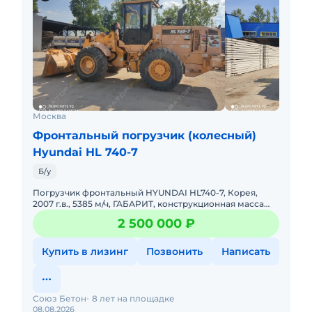
Москва
Фронтальный погрузчик (колесный)
Hyundai HL 740-7
Б/у
Погрузчик фронтальный HYUNDAI HL740-7, Корея,
2007 г.в., 5385 м/ч, ГАБАРИТ, конструкционная масса
11500 кг., двигатель Cuммins QSB5.9-C 142 л/с
2 500 000 ₽
(производство СШ
Купить в лизинг
Позвонить
Написать
Союз Бетон
8 лет на площадке
08.08.2026