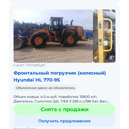
Санкт-Петербург
Фронтальный погрузчик (колесный)
Hyundai HL 770-9S
Объявление давно не обновлялось
Объем ковша: 4.0 м.куб. Наработка: 15800 м/ч.
Двигатель: Cummins QSL TIER 3 269 л.с/198 Квт. Вес:
22500 кг. Габариты: д/ш/в 8650/3100/3590 мм. Высота
Снята с продажи
разгр
Получить предложения
Неруд Пром