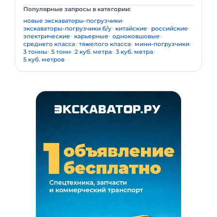
Популярные запросы в категории:
новые экскаваторы-погрузчики
экскаваторы-погрузчики б/у
китайские
российские
электрические
карьерные
одноковшовые
среднего класса
тяжелого класса
мини-погрузчики
3 тонны
5 тонн
2 куб. метра
3 куб. метра
5 куб. метров