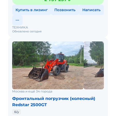
Фронтальный погрузчик Yugong ZL30 - усов
Купить в лизинг
Позвонить
Написать
ТЕХНИКА
Обновлено сегодня
Москва и ещё 34 города
Фронтальный погрузчик (колесный)
Redstar 2500GT
Б/у