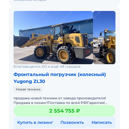
Благовещенск АО и ещё 48 городов
Фронтальный погрузчик (колесный)
Yugong ZL30
Новая техника
продажа новой техники от завода производителя!
Продажа в лизинг!Поставка по всей РФ!Гарантия!
Фронтальный погрузчик Yugong ZL30 -
2 554 755 ₽
усовершенствованная техника, ис
Купить в лизинг
Позвонить
Написать