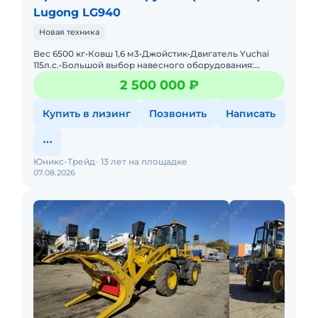
Lugong LG940
Новая техника
Вес 6500 кг•Ковш 1,6 м3•Джойстик•Двигатель Yuchai
115л.с.•Большой выбор навесного оборудования:
отвалы, лесозахваты, вилы и пр. Грузоподъ
2 500 000 ₽
Купить в лизинг
Позвонить
Написать
Юникс-Трейд
13 лет на площадке
07.08.2026