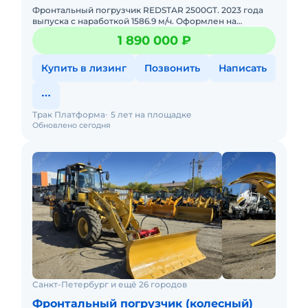
Фронтальный погрузчик REDSTAR 2500GT. 2023 года
выпуска с наработкой 1586.9 м/ч. Оформлен на
юридическое лицо. Продается с НДС. Возможно
1 890 000 ₽
оформление в лизинг!КОМ
Купить в лизинг
Позвонить
Написать
Трак Платформа
5 лет на площадке
Обновлено сегодня
Санкт-Петербург и ещё 26 городов
Фронтальный погрузчик (колесный)