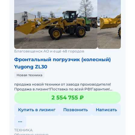
Благовещенск АО и ещё 48 городов
Фронтальный погрузчик (колесный)
Yugong ZL30
Новая техника
продажа новой техники от завода производителя!
Продажа в лизинг!Поставка по всей РФ!Гарантия!
Фронтальный погрузчик Yugong ZL30 -
2 554 755 ₽
усовершенствованная техника, ис
Купить в лизинг
Позвонить
Написать
ТЕХНИКА
Обновлено сегодня