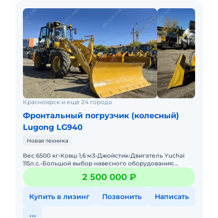
Красноярск и ещё 24 города
Фронтальный погрузчик (колесный)
Lugong LG940
Новая техника
Вес 6500 кг•Ковш 1,6 м3•Джойстик•Двигатель Yuchai
115л.с.•Большой выбор навесного оборудования:
отвалы, лесозахваты, вилы и пр. Грузоподъ
2 500 000 ₽
Купить в лизинг
Позвонить
Написать