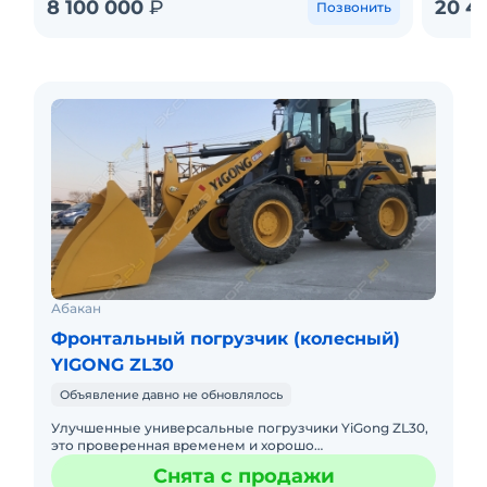
8 100 000
₽
20 4
Позвонить
Абакан
Фронтальный погрузчик (колесный)
YIGONG ZL30
Объявление давно не обновлялось
Улучшенные универсальные погрузчики YiGong ZL30,
это проверенная временем и хорошо
зарекомендовавшая себя в России техника.
Снята с продажи
Минимальные отличия от аналогов этог