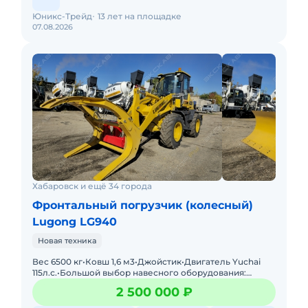
Юникс-Трейд
13 лет на площадке
07.08.2026
Хабаровск и ещё 34 города
Фронтальный погрузчик (колесный)
Lugong LG940
Новая техника
Вес 6500 кг•Ковш 1,6 м3•Джойстик•Двигатель Yuchai
115л.с.•Большой выбор навесного оборудования:
отвалы, лесозахваты, вилы и пр. Грузоподъем
2 500 000 ₽