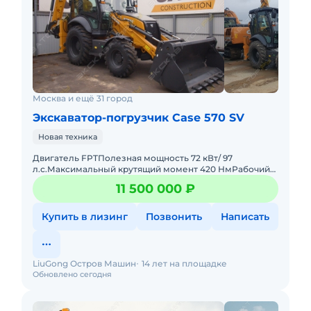
Москва и ещё 31 город
Экскаватор-погрузчик Case 570 SV
Новая техника
Двигатель FPTПолезная мощность 72 кВт/ 97
л.с.Максимальный крутящий момент 420 НмРабочий
объем 3,9 лТрансмиссия PowerShutlle, полный
11 500 000 ₽
приводЧисло передач вперед/
Купить в лизинг
Позвонить
Написать
LiuGong Остров Машин
14 лет на площадке
Обновлено сегодня