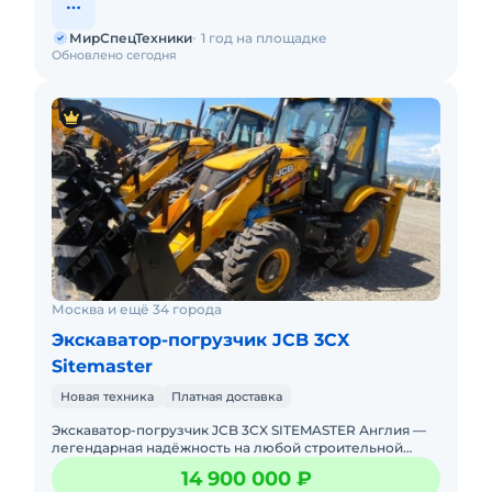
МирСпецТехники
1 год на площадке
Обновлено сегодня
Москва и ещё 34 города
Экскаватор-погрузчик JCB 3CX
Sitemaster
Новая техника
Платная доставка
Экскаватор-погрузчик JCB 3CX SITEMASTER Англия —
легендарная надёжность на любой строительной
площадке! Новый. Можно в лизинг. Цена С
14 900 000 ₽
НДС.Полная документа