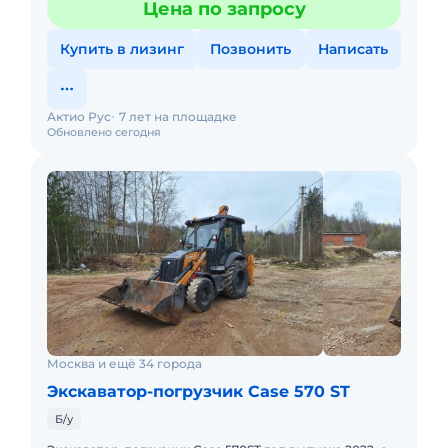
Цена по запросу
сервисное обслужива
Купить в лизинг
Позвонить
Написать
Актио Рус
7 лет на площадке
Обновлено сегодня
Москва и ещё 34 города
Экскаватор-погрузчик Case 570 ST
Б/у