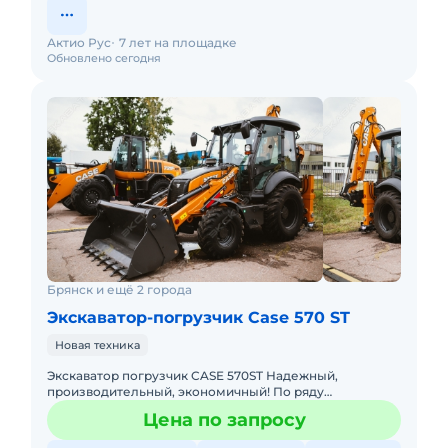
Актио Рус
7 лет на площадке
Обновлено сегодня
Брянск и ещё 2 города
Экскаватор-погрузчик Case 570 ST
Новая техника
Экскаватор погрузчик CASE 570ST Надежный,
производительный, экономичный! По ряду
технических характеристик превосходит JCB,
Цена по запросу
JohnDeere Основные преимущества: 1