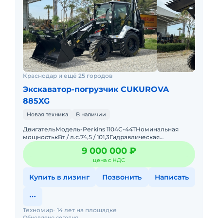
Краснодар и ещё 25 городов
Экскаватор-погрузчик CUKUROVA
885XG
Новая техника
В наличии
ДвигательМодель-Реrkins 1104C-44TНоминальная
мощностькВт / л.с.74,5 / 101,3Гидравлическая
системаГидравлический насос-Аксиально-поршневой
9 000 000 ₽
насосМаксимальный пото
цена с НДС
Купить в лизинг
Позвонить
Написать
Техномир
14 лет на площадке
Обновлено сегодня