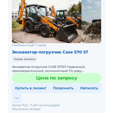
Тамбов и ещё 1 город
Экскаватор-погрузчик Case 570 ST
Новая техника
Экскаватор погрузчик CASE 570ST Надежный,
производительный, экономичный! По ряду
технических характеристик превосходит JCB,
Цена по запросу
JohnDeere Основные преимущества:
Купить в лизинг
Позвонить
Написать
Актио Рус
7 лет на площадке
Обновлено сегодня