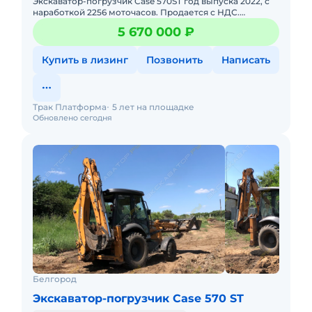
Экскаватор-погрузчик Case 570ST год выпуска 2022, с
наработкой 2256 моточасов. Продается с НДС.
Юридическая чистота сделки. Возможно оформить в
5 670 000 ₽
кредит/лизинг. Т
Купить в лизинг
Позвонить
Написать
Трак Платформа
5 лет на площадке
Обновлено сегодня
Белгород
Экскаватор-погрузчик Case 570 ST