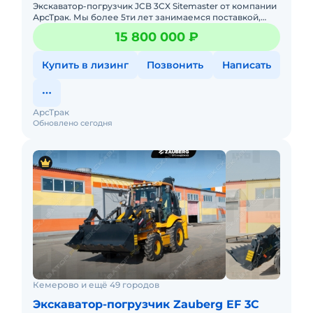
Экcкавaтор-погрузчик JCB 3CX Sitemaster от компании
АрсТрак. Мы более 5ти лет занимаемся поставкой,
продажей спецтехники по параллельному
15 800 000 ₽
импорту.Прямыепоставки
Купить в лизинг
Позвонить
Написать
АрсТрак
Обновлено сегодня
Кемерово и ещё 49 городов
Экскаватор-погрузчик Zauberg EF 3C