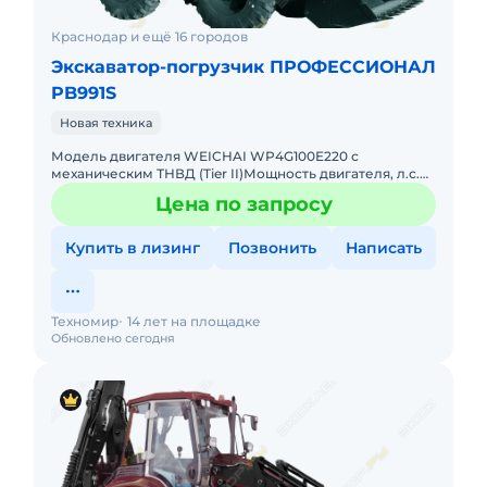
Краснодар и ещё 16 городов
Экскаватор-погрузчик ПРОФЕССИОНАЛ
PB991S
Новая техника
Модель двигателя WEICHAI WP4G100E220 с
механическим ТНВД (Tier II)Мощность двигателя, л.с.
(кВт) / объем двигателя, л. 100,6 (74) / 4,5Максимальный
Цена по запросу
крутящий мом
Купить в лизинг
Позвонить
Написать
Техномир
14 лет на площадке
Обновлено сегодня