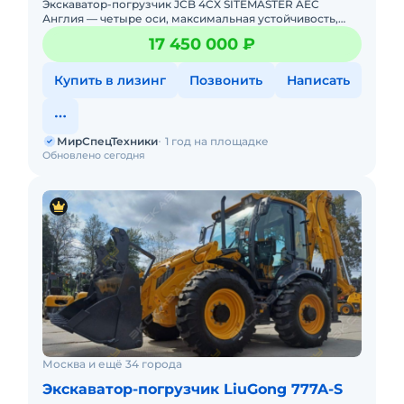
Экскаватор-погрузчик JCB 4CX SITEMASTER AEC
Англия — четыре оси, максимальная устойчивость,
работа в любых условиях! Новый. Можно в лизинг.
17 450 000 ₽
Цена С Н
Купить в лизинг
Позвонить
Написать
МирСпецТехники
1 год на площадке
Обновлено сегодня
Москва и ещё 34 города
Экскаватор-погрузчик LiuGong 777A-S