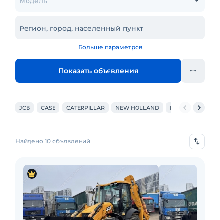
Модель
Регион, город, населенный пункт
Больше параметров
Показать объявления
JCB
CASE
CATERPILLAR
NEW HOLLAND
KOMATSU
HI
Найдено 10 объявлений