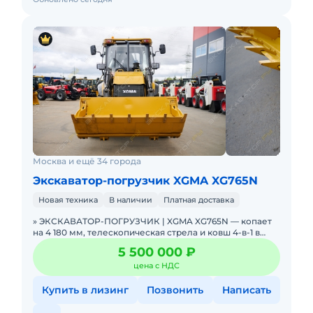
Москва и ещё 34 города
Экскаватор-погрузчик XGMA XG765N
Новая техника
В наличии
Платная доставка
» ЭКСКАВАТОР-ПОГРУЗЧИК | XGMA XG765N — копает
на 4 180 мм, телескопическая стрела и ковш 4-в-1 в
базе. В НАЛИЧИИ. Можно в ЛИЗИНГ. Цена С
5 500 000 ₽
НДС.Основны
цена с НДС
Купить в лизинг
Позвонить
Написать