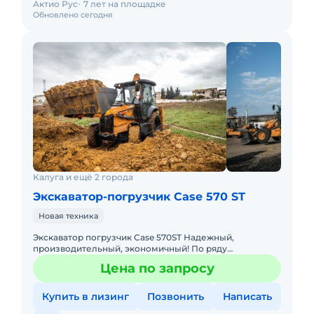
Актио Рус
7 лет на площадке
Обновлено сегодня
Калуга и ещё 2 города
Экскаватор-погрузчик Case 570 ST
Новая техника
Экскаватор погрузчик Case 570ST Надежный,
производительный, экономичный! По ряду
технических характеристик превосходит JCB,
Цена по запросу
JohnDeere Основные преимущества:
Купить в лизинг
Позвонить
Написать