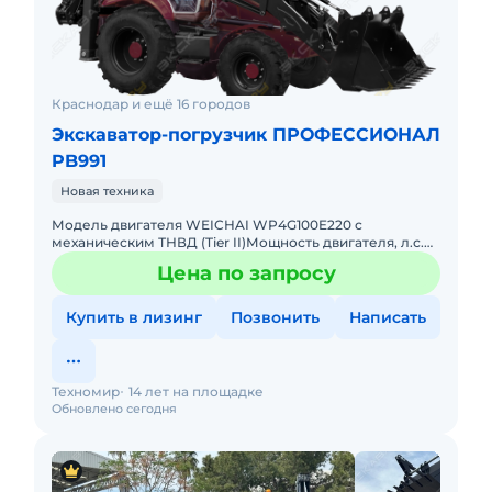
Краснодар и ещё 16 городов
Экскаватор-погрузчик ПРОФЕССИОНАЛ
PB991
Новая техника
Модель двигателя WEICHAI WP4G100E220 с
механическим ТНВД (Tier II)Мощность двигателя, л.с.
(кВт) / объем двигателя, л. 99,9 (73,5) /
Цена по запросу
4,5Максимальный крутящий мо
Купить в лизинг
Позвонить
Написать
Техномир
14 лет на площадке
Обновлено сегодня