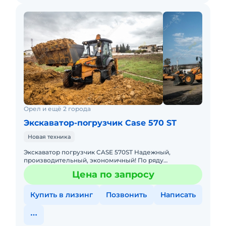
Орел и ещё 2 города
Экскаватор-погрузчик Case 570 ST
Новая техника
Экскаватор погрузчик CASE 570ST Надежный,
производительный, экономичный! По ряду
технических характеристик превосходит JCB,
Цена по запросу
JohnDeere Основные преимущества:
Купить в лизинг
Позвонить
Написать