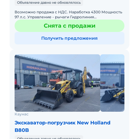
Объявление давно не обновлялось
Возможно продажа с НДС. Наработка 4300 Мощность
97 л.с. Управление - рычаги Гидролиния
Телескопическая рукоять Челюстной ковш С ним
Снята с продажи
отдадим 2 ковша и гид
Получить предложения
Каунас
Экскаватор-погрузчик New Holland
B80B
Объявление давно не обновлялось