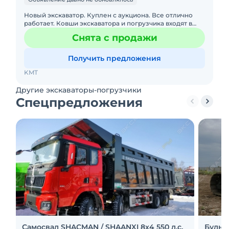
Новый экскаватор. Куплен с аукциона. Все отлично
работает. Ковши экскаватора и погрузчика входят в
комплект. Ковш погрузчика 3 в 1. Я не очень хорошо
Снята с продажи
говорю по
Получить предложения
KMT
Другие экскаваторы-погрузчики
Спецпредложения
Самосвал SHACMAN / SHAANXI 8х4 550 л.с.
Бульд