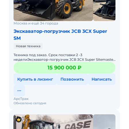
Москва и ещё 34 города
Экскаватор-погрузчик JCB 3CX Super
SM
Новая техника
Техника под заказ. Срок поставки 2 -3
неделиЭкcкавaтор-погрузчик JCB 3CX Super Sitemaster
от компании АрсТрак. Мы более 5ти лет занимаемся
15 900 000 ₽
поставкой, продажей с
Купить в лизинг
Позвонить
Написать
АрсТрак
Обновлено сегодня