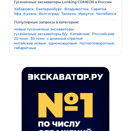
Гусеничные экскаваторы Lonking CDM6135 в России
Хабаровск
Екатеринбург
Владивосток
Саратов
Уфа
Казань
Волгоград
Тюмень
Иркутск
Челябинск
Популярные запросы в категории:
новые гусеничные экскаваторы
гусеничные экскаваторы б/у
Китайские
Российские
20 тонн
30 тонн
с длинной стрелой
китайские новые
одноковшовые
полноповоротные
габаритные