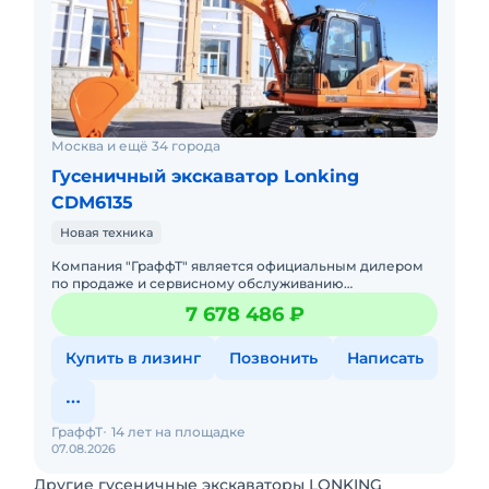
Москва и ещё 34 города
Гусеничный экскаватор Lonking
CDM6135
Новая техника
Компания "ГраффТ" является официальным дилером
по продаже и сервисному обслуживанию
экскаваторов Lonking.Предлагаем вам Гусеничный
7 678 486 ₽
экскаватор Lonking CDM6135и д
Купить в лизинг
Позвонить
Написать
ГраффТ
14 лет на площадке
07.08.2026
Другие гусеничные экскаваторы LONKING