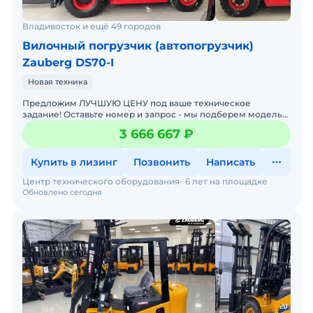
Владивосток и ещё 49 городов
Вилочный погрузчик (автопогрузчик)
Zauberg DS70-I
Новая техника
Предложим ЛУЧШУЮ ЦЕНУ под ваше техническое
задание! Оставьте номер и запрос - мы подберем модель
со СКИДКОЙ. В наличии на складах новые вилочные
3 666 667 ₽
погрузчики
Купить в лизинг
Позвонить
Написать
Центр технического оборудования
6 лет на площадке
Обновлено сегодня