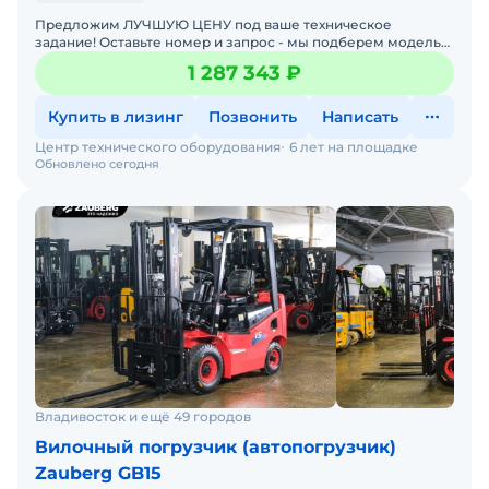
Предложим ЛУЧШУЮ ЦЕНУ под ваше техническое
задание! Оставьте номер и запрос - мы подберем модель
со СКИДКОЙ. В наличии на складах новые вилочные
1 287 343 ₽
погрузчики
Купить в лизинг
Позвонить
Написать
Центр технического оборудования
6 лет на площадке
Обновлено сегодня
Владивосток и ещё 49 городов
Вилочный погрузчик (автопогрузчик)
Zauberg GB15