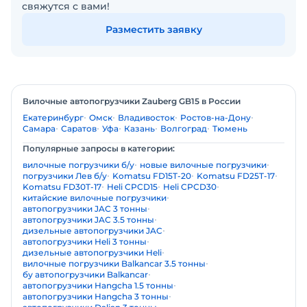
свяжутся с вами!
Разместить заявку
Вилочные автопогрузчики Zauberg GB15 в России
Екатеринбург
Омск
Владивосток
Ростов-на-Дону
Самара
Саратов
Уфа
Казань
Волгоград
Тюмень
Популярные запросы в категории:
вилочные погрузчики б/у
новые вилочные погрузчики
погрузчики Лев б/у
Komatsu FD15T-20
Komatsu FD25T-17
Komatsu FD30T-17
Heli CPCD15
Heli CPCD30
китайские вилочные погрузчики
автопогрузчики JAC 3 тонны
автопогрузчики JAC 3.5 тонны
дизельные автопогрузчики JAC
автопогрузчики Heli 3 тонны
дизельные автопогрузчики Heli
вилочные погрузчики Balkancar 3.5 тонны
бу автопогрузчики Balkancar
автопогрузчики Hangcha 1.5 тонны
автопогрузчики Hangcha 3 тонны