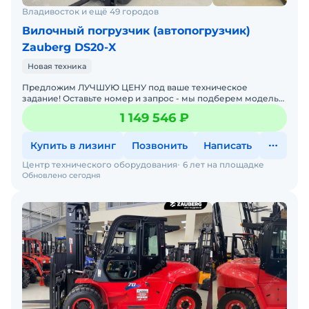
Владивосток и ещё 49 городов
Вилочный погрузчик (автопогрузчик)
Zauberg DS20-X
Новая техника
Предложим ЛУЧШУЮ ЦЕНУ под ваше техническое
задание! Оставьте номер и запрос - мы подберем модель
со СКИДКОЙ. В наличии на складах новые вилочные
1 149 546 ₽
погрузчики
Купить в лизинг
Позвонить
Написать
Центр технического оборудования
6 лет на площадке
Обновлено сегодня