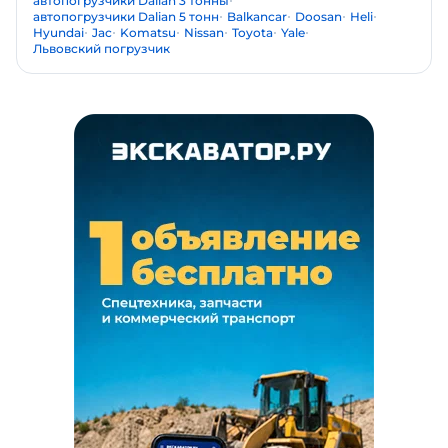
автопогрузчики Dalian 3 тонны
автопогрузчики Dalian 5 тонн
Balkancar
Doosan
Heli
Hyundai
Jac
Komatsu
Nissan
Toyota
Yale
Львовский погрузчик