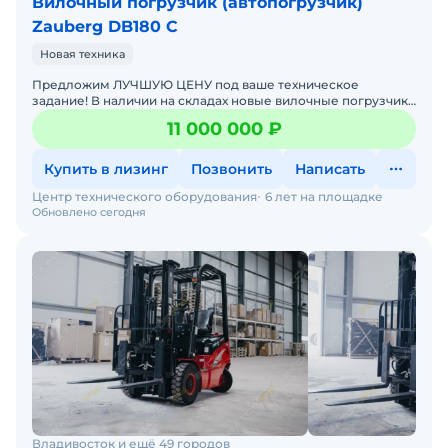
Вилочный погрузчик (автопогрузчик)
Zauberg DB180 C
Новая техника
Предложим ЛУЧШУЮ ЦЕНУ под ваше техническое
задание! В наличии на складах новые вилочные погрузчики
с официальной гарантией от производителя. Оперативная
11 000 000 ₽
дос
Купить в лизинг
Позвонить
Написать
Центр технического оборудования
6 лет на площадке
Обновлено сегодня
Владивосток и ещё 49 городов