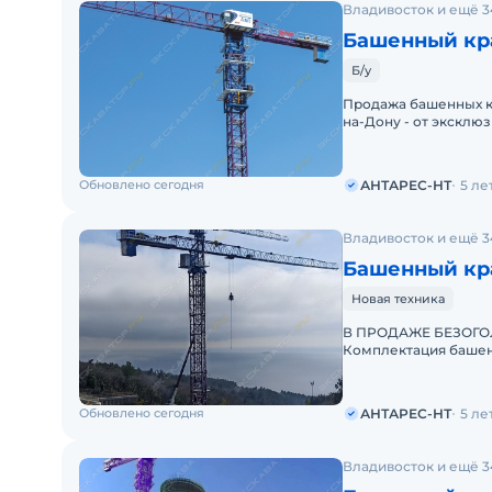
Владивосток и ещё 3
Башенный кра
Б/у
Продажа башенных кр
на-Дону - от эксклю
ТОП-10 мировых про
Обновлено сегодня
АНТАРЕС-НТ
5 ле
Владивосток и ещё 3
Башенный кра
Новая техника
В ПРОДАЖЕ БЕЗОГО
Комплектация башен
систему безопасност
Обновлено сегодня
АНТАРЕС-НТ
5 ле
Владивосток и ещё 3