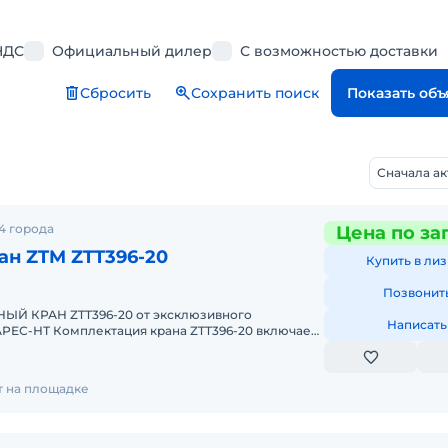
НДС
Официальный дилер
С возможностью доставки
Сбросить
Сохранить поиск
Показать об
Сначала а
4 города
Цена по за
н ZTM ZTT396-20
Купить в лиз
Позвонит
Й КРАН ZTT396-20 от эксклюзивного
Написать
РЕС-НТ Комплектация крана ZTT396-20 включает
истему безопасности, координ
т на площадке