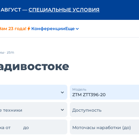
Ь АВГУСТ —
СПЕЦИАЛЬНЫЕ УСЛОВИЯ
Нам 23 года!
Конференции
Еще
ны
ztm
ладивостоке
Модель
е техники
Доступность
ка от
до
Моточасы наработки (до)