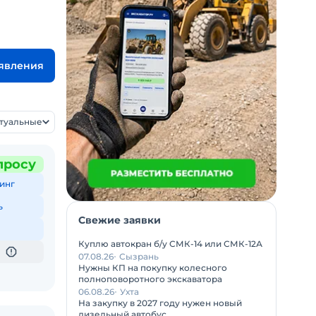
ъявления
ктуальные
просу
инг
ь
Свежие заявки
Куплю автокран б/у СМК-14 или СМК-12А
07.08.26
Сызрань
Нужны КП на покупку колесного
полноповоротного экскаватора
06.08.26
Ухта
На закупку в 2027 году нужен новый
дизельный автобус