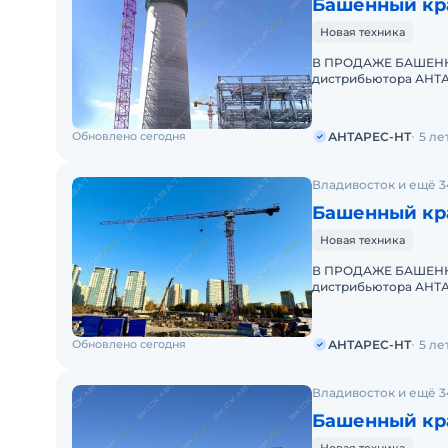
Башенный кра
Новая техника
В ПРОДАЖЕ БАШЕННЫ
дистрибьютора АНТА
интеллектуальную с
Обновлено сегодня
АНТАРЕС-НТ
5 ле
Владивосток и ещё 3
Башенный кра
Новая техника
В ПРОДАЖЕ БАШЕННЫ
дистрибьютора АНТА
включает интеллекту
Обновлено сегодня
АНТАРЕС-НТ
5 ле
Владивосток и ещё 3
Башенный кра