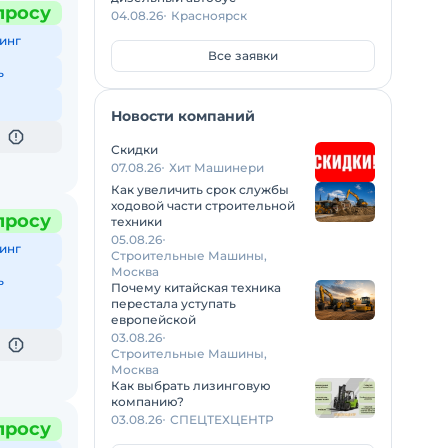
просу
04.08.26
Красноярск
инг
Все заявки
ь
Новости компаний
Скидки
07.08.26
Хит Машинери
Как увеличить срок службы
ходовой части строительной
просу
техники
05.08.26
инг
Строительные Машины,
Москва
ь
Почему китайская техника
перестала уступать
европейской
03.08.26
Строительные Машины,
Москва
Как выбрать лизинговую
компанию?
03.08.26
СПЕЦТЕХЦЕНТР
просу