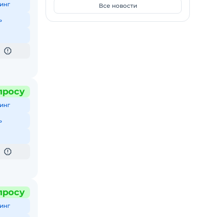
инг
Все новости
ь
просу
инг
ь
просу
инг