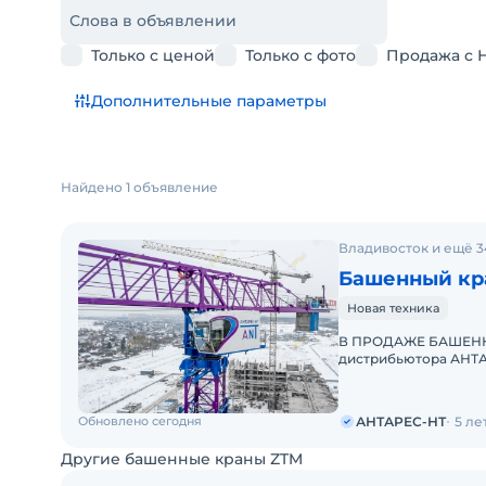
Слова в объявлении
Только с ценой
Только с фото
Продажа с 
Дополнительные параметры
Найдено 1 объявление
Владивосток и ещё 3
Башенный кра
Новая техника
В ПРОДАЖЕ БАШЕННЫ
дистрибьютора АНТА
интеллектуальную с
Обновлено сегодня
АНТАРЕС-НТ
5 ле
Другие башенные краны ZTM