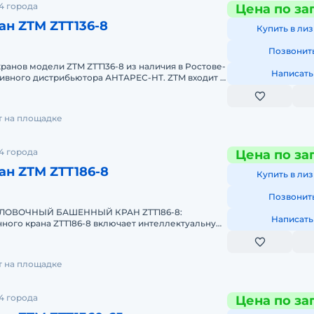
4 города
Цена по за
н ZTM ZTT136-8
Купить в лиз
Позвонит
анов модели ZTM ZTT136-8 из наличия в Ростове-
Написать
зивного дистрибьютора АНТАРЕС-НТ. ZTM входит в
изводителей
т на площадке
4 города
Цена по за
н ZTM ZTT186-8
Купить в лиз
Позвонит
ЛОВОЧНЫЙ БАШЕННЫЙ КРАН ZTT186-8:
Написать
ного крана ZTT186-8 включает интеллектуальную
и, координатную защиту, сис
т на площадке
4 города
Цена по за