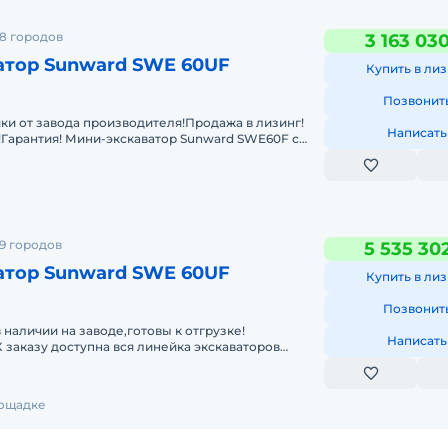
8 городов
3 163 03
атор Sunward SWE 60UF
Купить в лиз
Позвонит
ки от завода производителя!Продажа в лизинг!
Написать
!Гарантия! Мини-экскаватор Sunward SWE60F с
ами предназнач
9 городов
5 535 30
атор Sunward SWE 60UF
Купить в лиз
Позвонит
 наличии на заводе,готовы к отгрузке!
Написать
К заказу доступна вся линейка экскаваторов
инг. Гарантия.Запасные
лощадке