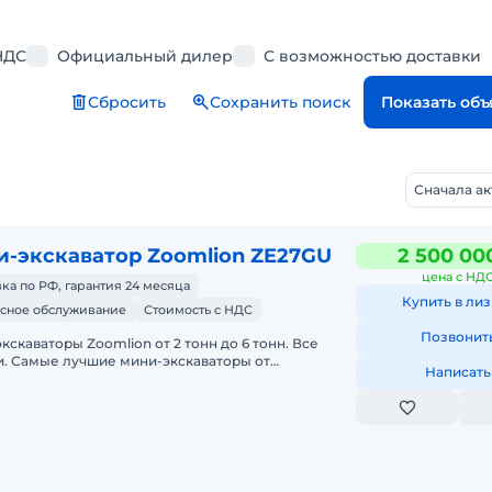
НДС
Официальный дилер
С возможностью доставки
Сбросить
Сохранить поиск
Показать об
Сначала а
-экскаватор Zoomlion ZE27GU
2 500 00
цена с НД
ка по РФ, гарантия 24 месяца
Купить в лиз
сное обслуживание
Стоимость с НДС
Позвонит
кскаваторы Zoomlion от 2 тонн до 6 тонн. Все
. Самые лучшие мини-экскаваторы от
Написать
йшего производителя ZOOMLION из Китая, в
и со складов в