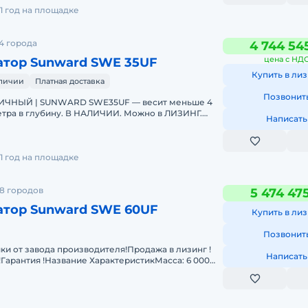
1 год на площадке
4 города
4 744 54
цена с НД
атор Sunward SWE 35UF
Купить в лиз
аличии
Платная доставка
Позвонит
ЧНЫЙ | SUNWARD SWE35UF — весит меньше 4
 метра в глубину. В НАЛИЧИИ. Можно в ЛИЗИНГ.
Написать
е параметры:- Р
1 год на площадке
8 городов
5 474 47
атор Sunward SWE 60UF
Купить в лиз
Позвонит
ки от завода производителя!Продажа в лизинг !
Написать
!Гарантия !Название ХарактеристикМасса: 6 000
долевать подъ