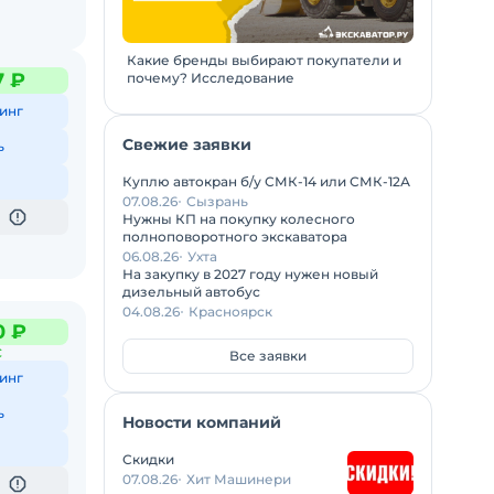
Какие бренды выбирают покупатели и
7 ₽
почему? Исследование
инг
Свежие заявки
ь
Куплю автокран б/у СМК-14 или СМК-12А
07.08.26
Сызрань
Нужны КП на покупку колесного
полноповоротного экскаватора
06.08.26
Ухта
На закупку в 2027 году нужен новый
дизельный автобус
04.08.26
Красноярск
0 ₽
С
Все заявки
инг
ь
Новости компаний
Скидки
07.08.26
Хит Машинери