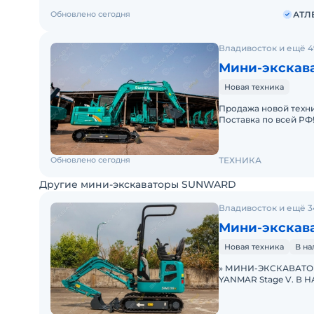
Обновлено сегодня
АТЛ
Владивосток и ещё 4
Мини-экскав
Новая техника
Продажа новой техни
Поставка по всей РФ
Характеристики :Мас
Обновлено сегодня
ТЕХНИКА
Другие мини-экскаваторы SUNWARD
Владивосток и ещё 3
Мини-экскав
Новая техника
В н
» МИНИ-ЭКСКАВАТОР
YANMAR Stage V. В 
параметры: Эксплуа