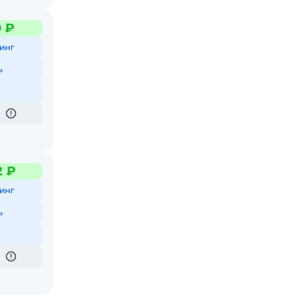
0 ₽
инг
ь
2 ₽
инг
ь