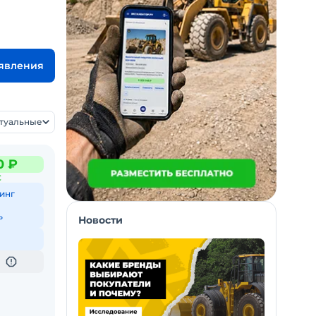
ъявления
ктуальные
0 ₽
С
инг
ь
Новости