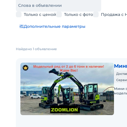
Слова в объявлении
Только с ценой
Только с фото
Продажа с 
Дополнительные параметры
Найдено 1 объявление
Мини
Достав
Серви
Мини-э
модели
Крупне
наличи