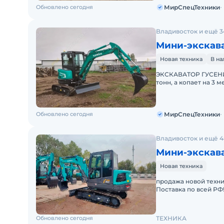
Обновлено сегодня
МирСпецТехники
Владивосток и ещё 3
Мини-экскав
Новая техника
В н
ЭКСКАВАТОР ГУСЕНИ
тонн, а копает на 3
Цена С НДС.Основны
Обновлено сегодня
МирСпецТехники
Владивосток и ещё 4
Мини-экскав
Новая техника
продажа новой техни
Поставка по всей РФ
кгСпособность прео
Обновлено сегодня
ТЕХНИКА