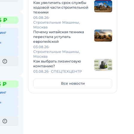
Как увеличить срок службы
ходовой части строительной
техники
05.08.26
5 ₽
Строительные Машины,
С
Москва
Почему китайская техника
инг
перестала уступать
европейской
ь
03.08.26
Строительные Машины,
Москва
Как выбрать лизинговую
компанию?
03.08.26
СПЕЦТЕХЦЕНТР
5 ₽
Все новости
инг
ь