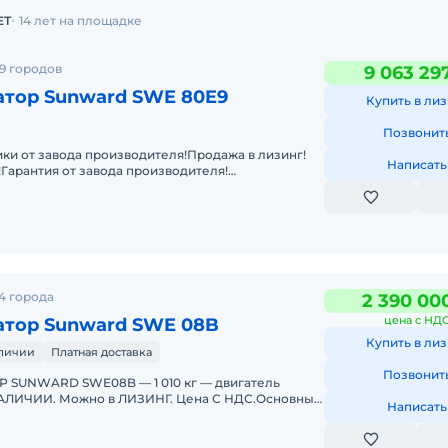
ЕТ
14 лет на площадке
9 городов
9 063 29
атор Sunward SWE 80E9
Купить в лиз
Позвонит
ки от завода производителя!Продажа в лизинг!
Написать
!Гарантия от завода производителя!
са:7 680 кгСпособность пр
4 города
2 390 00
цена с НД
атор Sunward SWE 08B
Купить в лиз
аличии
Платная доставка
Позвонит
 SUNWARD SWE08B — 1 010 кг — двигатель
НАЛИЧИИ. Можно в ЛИЗИНГ. Цена С НДС.Основные
Написать
тацио