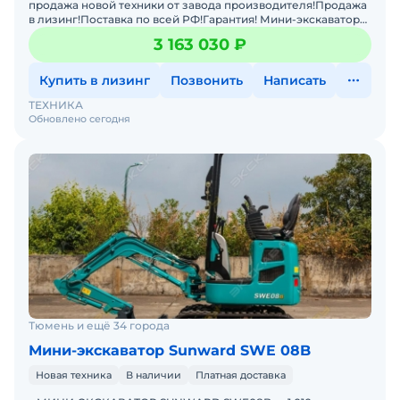
продажа новой техники от завода производителя!Продажа
в лизинг!Поставка по всей РФ!Гарантия! Мини-экскаватор
Sunward SWE60F с резиновыми гусеницами предназнач
3 163 030 ₽
Купить в лизинг
Позвонить
Написать
ТЕХНИКА
Обновлено сегодня
Тюмень и ещё 34 города
Мини-экскаватор Sunward SWE 08B
Новая техника
В наличии
Платная доставка