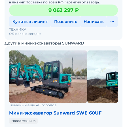
в лизинг!Поставка по всей РФ!Гарантия от завода
производителя!Характеристики :Масса:7 680
9 063 297 ₽
кгСпособность пр
Купить в лизинг
Позвонить
Написать
ТЕХНИКА
Обновлено сегодня
Другие мини-экскаваторы SUNWARD
Тюмень и ещё 48 городов
Мини-экскаватор Sunward SWE 60UF
Новая техника