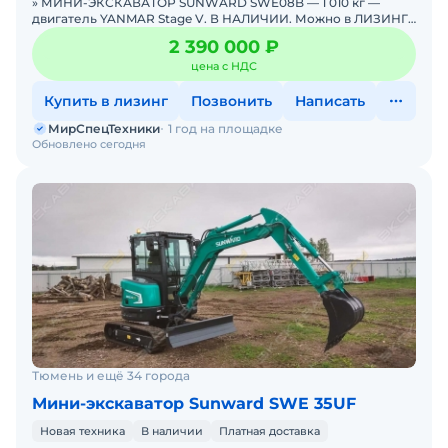
» МИНИ-ЭКСКАВАТОР SUNWARD SWE08B — 1 010 кг —
двигатель YANMAR Stage V. В НАЛИЧИИ. Можно в ЛИЗИНГ.
Цена С НДС.Основные параметры: Эксплуатацио
2 390 000 ₽
цена с НДС
Купить в лизинг
Позвонить
Написать
МирСпецТехники
1 год на площадке
Обновлено сегодня
Тюмень и ещё 34 города
Мини-экскаватор Sunward SWE 35UF
Новая техника
В наличии
Платная доставка