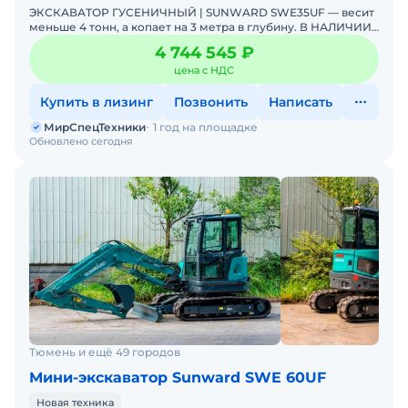
ЭКСКАВАТОР ГУСЕНИЧНЫЙ | SUNWARD SWE35UF — весит
меньше 4 тонн, а копает на 3 метра в глубину. В НАЛИЧИИ.
Можно в ЛИЗИНГ. Цена С НДС.Основные параметры:- Р
4 744 545 ₽
цена с НДС
Купить в лизинг
Позвонить
Написать
МирСпецТехники
1 год на площадке
Обновлено сегодня
Тюмень и ещё 49 городов
Мини-экскаватор Sunward SWE 60UF
Новая техника