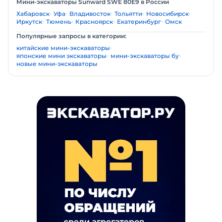
Мини-экскаваторы Sunward SWE 80E9 в России
Хабаровск
Уфа
Владивосток
Тольятти
Новосибирск
Иркутск
Тюмень
Красноярск
Екатеринбург
Омск
Популярные запросы в категории:
китайские мини-экскаваторы
японские мини экскаваторы
мини-экскаваторы бу
новые мини-экскаваторы