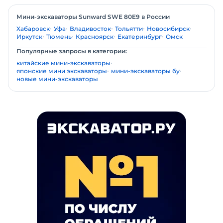
Мини-экскаваторы Sunward SWE 80E9 в России
Хабаровск
Уфа
Владивосток
Тольятти
Новосибирск
Иркутск
Тюмень
Красноярск
Екатеринбург
Омск
Популярные запросы в категории:
китайские мини-экскаваторы
японские мини экскаваторы
мини-экскаваторы бу
новые мини-экскаваторы