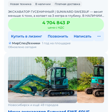
Новая техника
В наличии
Платная доставка
ЭКСКАВАТОР ГУСЕНИЧНЫЙ | SUNWARD SWE35UF — весит
меньше 4 тонн, а копает на 3 метра в глубину. В НАЛИЧИИ.
Можно в ЛИЗИНГ. Цена С НДС.Основные параметры:- Р
4 704 843 ₽
цена с НДС
Купить в лизинг
Позвонить
Написать
МирСпецТехники
1 год на площадке
Обновлено сегодня
Новосибирск и ещё 49 городов
Мини-экскаватор Sunward SWE 60UF