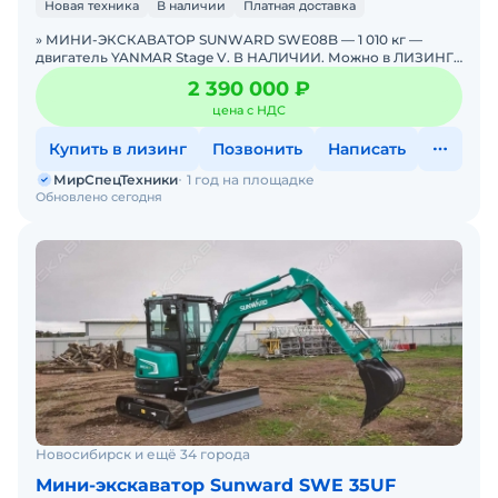
Новая техника
В наличии
Платная доставка
» МИНИ-ЭКСКАВАТОР SUNWARD SWE08B — 1 010 кг —
двигатель YANMAR Stage V. В НАЛИЧИИ. Можно в ЛИЗИНГ.
Цена С НДС.Основные параметры: Эксплуатацио
2 390 000 ₽
цена с НДС
Купить в лизинг
Позвонить
Написать
МирСпецТехники
1 год на площадке
Обновлено сегодня
Новосибирск и ещё 34 города
Мини-экскаватор Sunward SWE 35UF