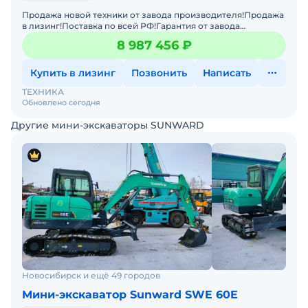
Продажа новой техники от завода производителя!Продажа
в лизинг!Поставка по всей РФ!Гарантия от завода
производителя!Характеристики :Масса:7 680
8 987 456 ₽
кгСпособность пр
Купить в лизинг
Позвонить
Написать
ТЕХНИКА
Обновлено сегодня
Другие мини-экскаваторы SUNWARD
Новосибирск и ещё 49 городов
Мини-экскаватор Sunward SWE 60E