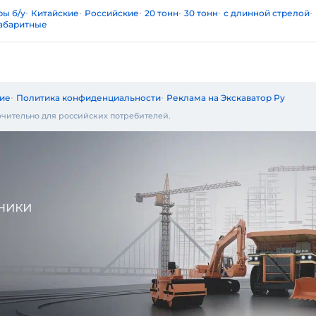
ры б/у
Китайские
Российские
20 тонн
30 тонн
с длинной стрелой
абаритные
ие
Политика конфиденциальности
Реклама на Экскаватор Ру
чительно для российских потребителей.