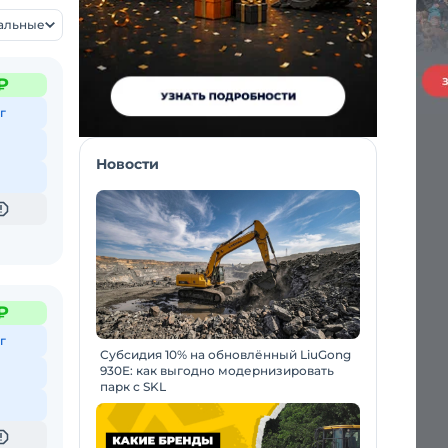
уальные
₽
г
Новости
₽
г
Субсидия 10% на обновлённый LiuGong
930E: как выгодно модернизировать
парк с SKL