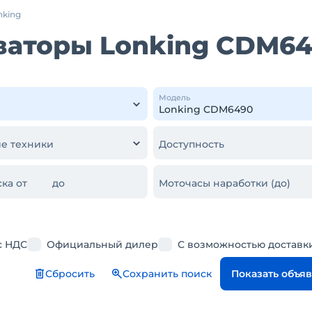
nking
ваторы Lonking CDM6
Модель
е техники
Доступность
ка от
до
Моточасы наработки (до)
с НДС
Официальный дилер
С возможностью доставк
Сбросить
Сохранить поиск
Показать объя