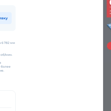
явку
а 6 782 мм
 об/мин.
в
ь более
ие.