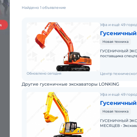
Найдено 1 объявление
Уфа и ещё 49 горо
Гусеничный
Новая техника
ГУСЕНИЧНЫЙ ЭКСК
поставщика спецтехники Самовывоз, доставка в
Обновлено сегодня
Центр техническо
Другие гусеничные экскаваторы LONKING
Уфа и ещё 49 горо
Гусеничный
Новая техника
ГУСЕНИЧНЫЙ ЭКСК
МЕСЯЦЕВ • Экскаватор с ПСМ • Доступна покупка в лизинг!