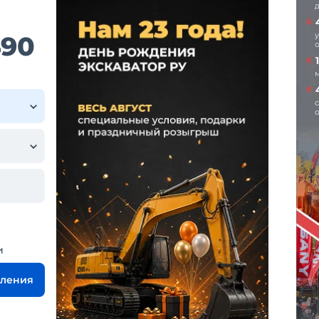
490
и
вления