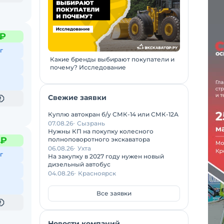
 ₽
г
Какие бренды выбирают покупатели и
почему? Исследование
Свежие заявки
Куплю автокран б/у СМК-14 или СМК-12А
07.08.26
Сызрань
Нужны КП на покупку колесного
 ₽
полноповоротного экскаватора
06.08.26
Ухта
г
На закупку в 2027 году нужен новый
дизельный автобус
04.08.26
Красноярск
Все заявки
Новости компаний