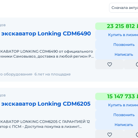
Сначала акт
дов
23 215 812 
 экскаватор Lonking CDM6490
Купить в лизин
Позвонить
АВАТОР LONKING CDM6490 от официального
Написать
 любой регион РФ
Гарантия, сервис и обслуживание До
го оборудования
6 лет на площадке
дов
15 147 733 
 экскаватор Lonking CDM6205
Купить в лизин
Позвонить
АВАТОР LONKING CDM6205 С ГАРАНТИЕЙ 12
Написать
Одобрение онлайн за 15 минут. Полная предп