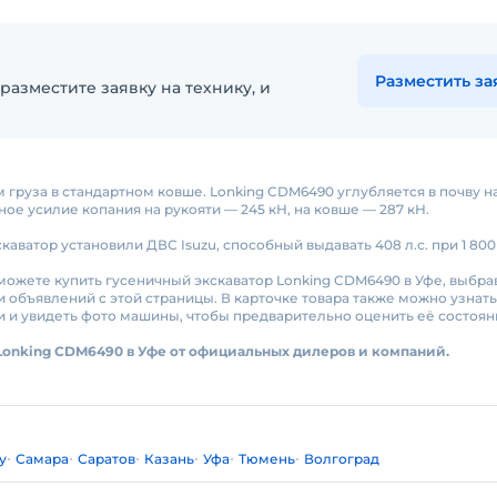
Разместить за
разместите заявку на технику, и
м груза в стандартном ковше. Lonking CDM6490 углубляется в почву н
ое усилие копания на рукояти — 245 кН, на ковше — 287 кН.
каватор установили ДВС Isuzu, способный выдавать 408 л.с. при 1 800
 можете купить гусеничный экскаватор Lonking CDM6490 в Уфе, выбра
 объявлений с этой страницы. В карточке товара также можно узнат
и увидеть фото машины, чтобы предварительно оценить её состоян
Lonking CDM6490 в Уфе от официальных дилеров и компаний.
у
Самара
Саратов
Казань
Уфа
Тюмень
Волгоград