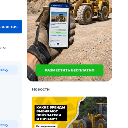
ъявления
вам
аявку
Новости
аявку