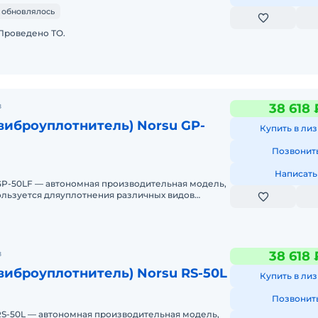
 обновлялось
Проведено ТО.
в
38 618 
виброуплотнитель) Norsu GP-
Купить в лиз
Позвонит
Написать
P-50LF — автономная производительная модель,
ользуется дляуплотнения различных видов
покрытий. Подх
в
38 618 
виброуплотнитель) Norsu RS-50L
Купить в лиз
Позвонит
S-50L — автономная производительная модель,