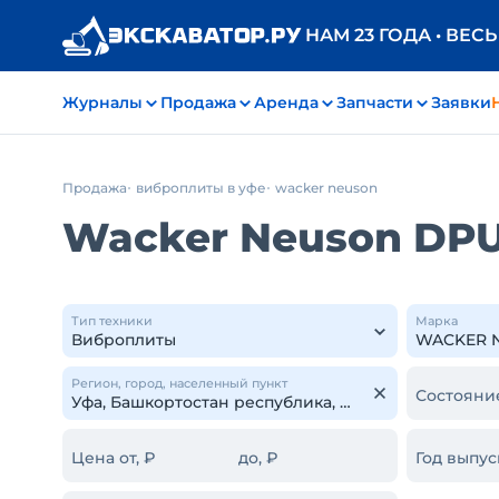
НАМ 23 ГОДА • ВЕС
Журналы
Продажа
Аренда
Запчасти
Заявки
Продажа
виброплиты в уфе
wacker neuson
Wacker Neuson DPU
Тип техники
Марка
Регион, город, населенный пункт
Состояни
Цена от, ₽
до, ₽
Год выпус