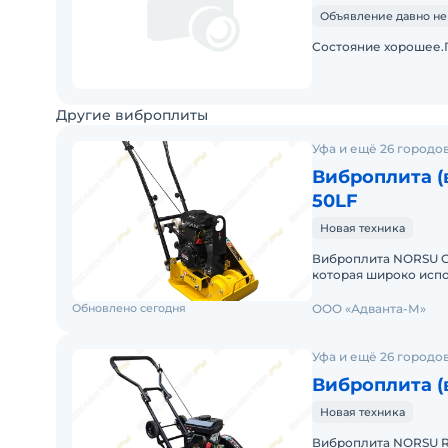
Объявление давно не
Состояние хорошее.
Другие виброплиты
Уфа и ещё 26 городо
Виброплита (
50LF
Новая техника
Виброплита NORSU G
которая широко исп
грунтов и дорожных 
Обновлено сегодня
ООО «Адванта-М»
Уфа и ещё 26 городо
Виброплита (
Новая техника
Виброплита NORSU R