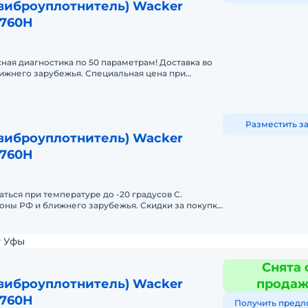
виброуплотнитель) Wacker
3760H
ая диагностика по 50 параметрам! Доставка во
ижнего зарубежья. Специальная цена при
Разместить з
виброуплотнитель) Wacker
3760H
ться при температуре до -20 градусов С.
ионы РФ и ближнего зарубежья. Скидки за покупку
т Уфы
Снята 
виброуплотнитель) Wacker
прода
3760H
Получить предл