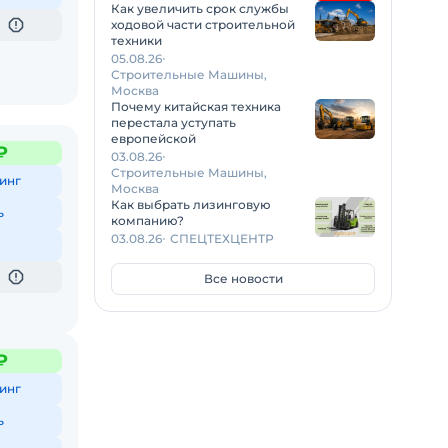
Как увеличить срок службы
ходовой части строительной
техники
05.08.26
Строительные Машины,
Москва
Почему китайская техника
перестала уступать
европейской
₽
03.08.26
Строительные Машины,
инг
Москва
Как выбрать лизинговую
ь
компанию?
03.08.26
СПЕЦТЕХЦЕНТР
Все новости
₽
инг
ь