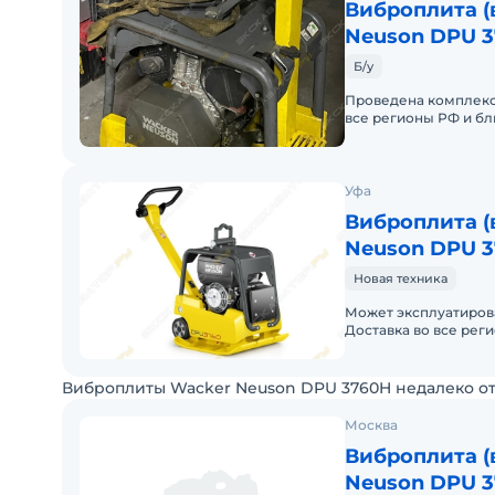
Виброплита (
Neuson DPU 
Б/у
Проведена комплексн
все регионы РФ и бл
покупке в лизинг.
Уфа
Виброплита (
Neuson DPU 
Новая техника
Может эксплуатирова
Доставка во все рег
нескольких единиц.
Виброплиты Wacker Neuson DPU 3760H недалеко о
Москва
Виброплита (
Neuson DPU 