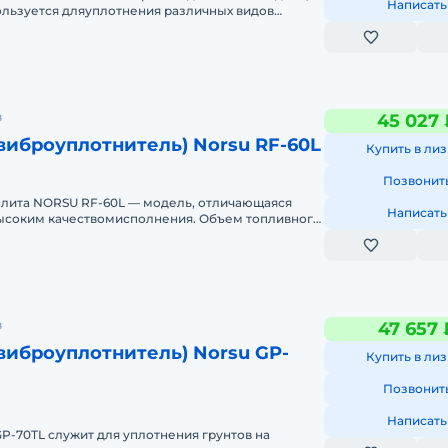
Написать
ользуется дляуплотнения различных видов
покрытий. Подхо
в
45 027 
виброуплотнитель) Norsu RF-60L
Купить в лиз
Позвонит
лита NORSU RF-60L — модель, отличающаяся
Написать
ысоким качествомисполнения. Объем топливного
л. Основание
в
47 657 
виброуплотнитель) Norsu GP-
Купить в лиз
Позвонит
Написать
-70TL служит для уплотнения грунтов на