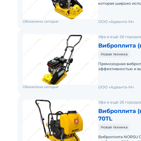
которая широко исп
грунтов и дорожных 
Обновлено сегодня
ООО «Адванта-М»
Уфа и ещё 26 городо
Виброплита (
Новая техника
Прямоходная виброп
эффективностью и в
бака составляет 2.5 
Обновлено сегодня
ООО «Адванта-М»
Уфа и ещё 26 городо
Виброплита (
70TL
Новая техника
Виброплита NORSU GP