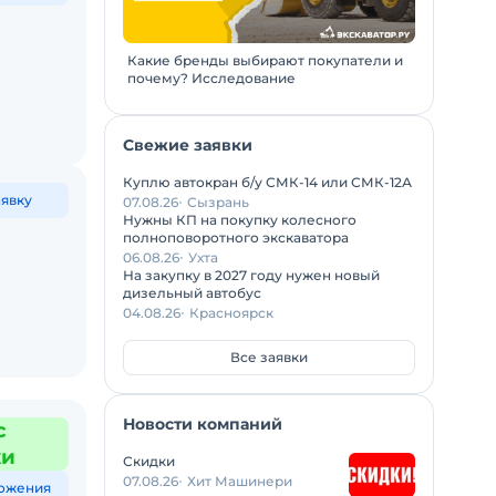
Какие бренды выбирают покупатели и
почему? Исследование
Свежие заявки
Куплю автокран б/у СМК-14 или СМК-12А
аявку
07.08.26
Сызрань
Нужны КП на покупку колесного
полноповоротного экскаватора
06.08.26
Ухта
На закупку в 2027 году нужен новый
дизельный автобус
04.08.26
Красноярск
Все заявки
Новости компаний
с
жи
Скидки
07.08.26
Хит Машинери
ожения