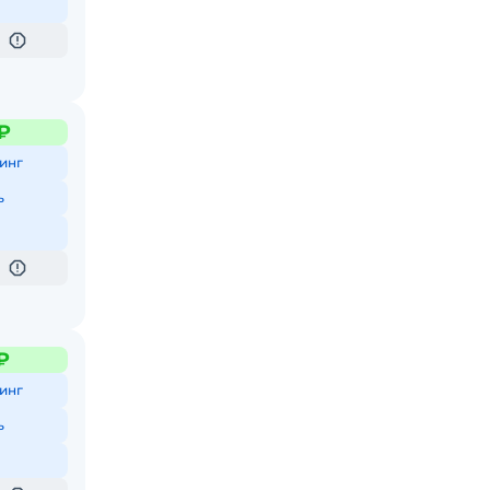
₽
инг
ь
₽
инг
ь