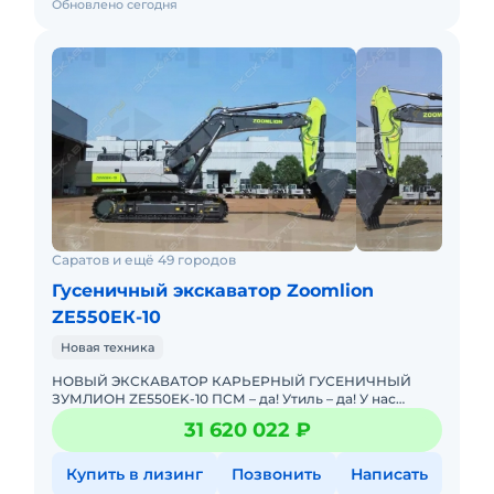
Обновлено сегодня
Саратов и ещё 49 городов
Гусеничный экскаватор Zoomlion
ZE550EК-10
Новая техника
НОВЫЙ ЭКСКАВАТОР КАРЬЕРНЫЙ ГУСЕНИЧНЫЙ
ЗУМЛИОН ZE550EK-10 ПСМ – да! Утиль – да! У нас
можно купить в лизинг. Поможем в оформлении!
31 620 022 ₽
Проводим предпр
Купить в лизинг
Позвонить
Написать