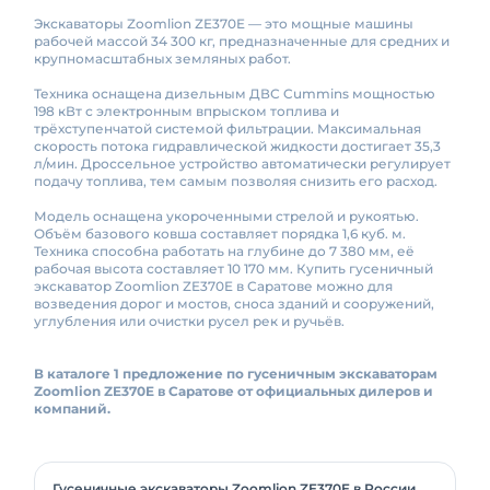
Экскаваторы Zoomlion ZE370E — это мощные машины
рабочей массой 34 300 кг, предназначенные для средних и
крупномасштабных земляных работ.
Техника оснащена дизельным ДВС Cummins мощностью
198 кВт с электронным впрыском топлива и
трёхступенчатой системой фильтрации. Максимальная
скорость потока гидравлической жидкости достигает 35,3
л/мин. Дроссельное устройство автоматически регулирует
подачу топлива, тем самым позволяя снизить его расход.
Модель оснащена укороченными стрелой и рукоятью.
Объём базового ковша составляет порядка 1,6 куб. м.
Техника способна работать на глубине до 7 380 мм, её
рабочая высота составляет 10 170 мм. Купить гусеничный
экскаватор Zoomlion ZE370E в Саратове можно для
возведения дорог и мостов, сноса зданий и сооружений,
углубления или очистки русел рек и ручьёв.
В каталоге 1 предложение по гусеничным экскаваторам
Zoomlion ZE370E в Саратове от официальных дилеров и
компаний.
Гусеничные экскаваторы Zoomlion ZE370E в России