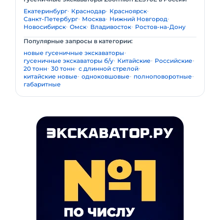
Екатеринбург
Краснодар
Красноярск
Санкт-Петербург
Москва
Нижний Новгород
Новосибирск
Омск
Владивосток
Ростов-на-Дону
Популярные запросы в категории:
новые гусеничные экскаваторы
гусеничные экскаваторы б/у
Китайские
Российские
20 тонн
30 тонн
с длинной стрелой
китайские новые
одноковшовые
полноповоротные
габаритные