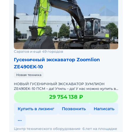
Саратов и ещё 49 городов
Гусеничный экскаватор Zoomlion
ZE490ЕK-10
Новая техника
НОВЫЙ ГУСЕНИЧНЫЙ ЭКСКАВАТОР ЗУМЛИОН
ZE490EK-10 ПСМ – да! Утиль – да! У нас можно купить в
лизинг. Поможем в оформлении! Проводим
29 754 138 ₽
предпродажную по
Купить в лизинг
Позвонить
Написать
Центр технического оборудования
6 лет на площадке