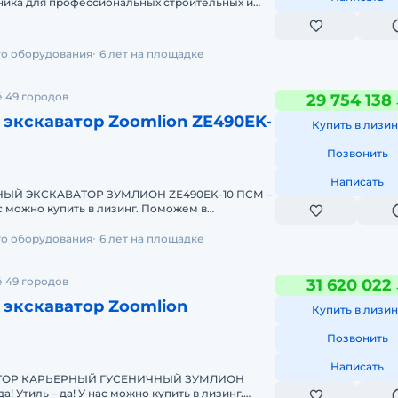
ника для профессиональных строительных и
. Если вам нужен экскаватор
го оборудования
6 лет на площадке
 49 городов
29 754 138
экскаватор Zoomlion ZE490ЕK-
Купить в лизин
Позвонить
Написать
 ЭКСКАВАТОР ЗУМЛИОН ZE490EK-10 ПСМ –
лении! Проводим предпродажную по
го оборудования
6 лет на площадке
 49 городов
31 620 022
 экскаватор Zoomlion
Купить в лизин
Позвонить
Написать
ТОР КАРЬЕРНЫЙ ГУСЕНИЧНЫЙ ЗУМЛИОН