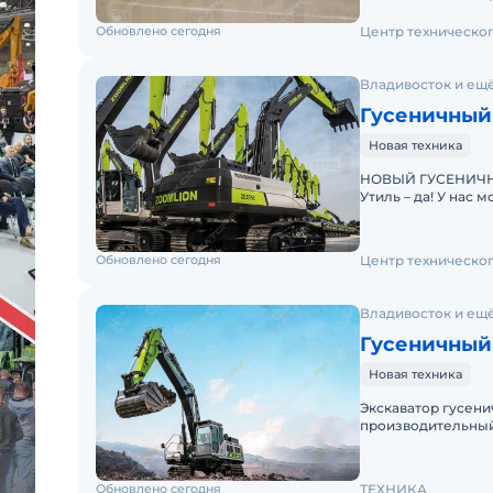
Обновлено сегодня
Центр техническо
Владивосток и ещё
Гусеничный 
Новая техника
НОВЫЙ ГУСЕНИЧНЫЙ 
Утиль – да! У нас можно купить в лизинг. Поможем в оформлении!
Проводим предпр
Обновлено сегодня
Центр техническо
Владивосток и ещё
Гусеничный
Новая техника
Экскаватор гусени
производительный
выполнения масшт
Обновлено сегодня
ТЕХНИКА