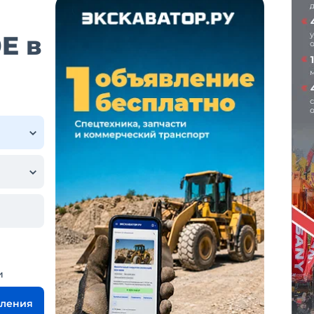
E в
и
вления