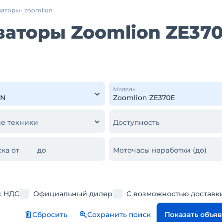
ваторы
zoomlion
аторы Zoomlion ZE370
Модель
е техники
Доступность
ка от
до
Моточасы наработки (до)
с НДС
Официальный дилер
С возможностью доставк
Сбросить
Сохранить поиск
Показать объя