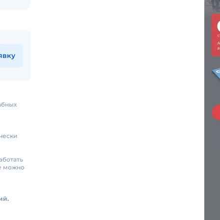
явку
абных
ически
аботать
ке можно
ий.