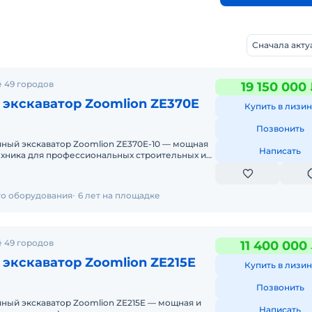
Сначала акт
 49 городов
19 150 000
экскаватор Zoomlion ZE370E
Купить в лизин
Позвонить
чный экскаватор Zoomlion ZE370E-10 — мощная
Написать
ехника для профессиональных строительных и
. Если вам нужен экскава
го оборудования
6 лет на площадке
 49 городов
11 400 000
экскаватор Zoomlion ZE215E
Купить в лизин
Позвонить
ный экскаватор Zoomlion ZE215E — мощная и
Написать