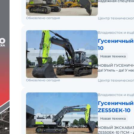
надежная спецтех
землеройных работ
Обновлено сегодня
Центр техническо
Владивосток и ещё
Гусеничный 
10
Новая техника
НОВЫЙ ГУСЕНИЧНЫЙ
да! Утиль – да! У нас можно купить в лизинг. Поможем в
оформ
Обновлено сегодня
Центр техническо
Владивосток и ещё
Гусеничный
ZE550EК-10
Новая техника
НОВЫЙ ЭКСКАВА
ZE550EK-10 ПСМ – да! Утиль – да! У нас можно купить в лизинг.