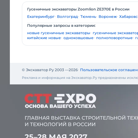
Гусеничные экскаваторы Zoomlion ZE370E в России
Екатеринбург
Волгоград
Тюмень
Воронеж
Хабаровс
Популярные запросы в категории:
новые гусеничные экскаваторы
гусеничные экскавато
китайские новые
одноковшовые
полноповоротные
г
© Экскаватор Ру 2003 —
2026
Пользовательское соглашен
Реклама и информация на Экскаватор.Ру предназначены исклю