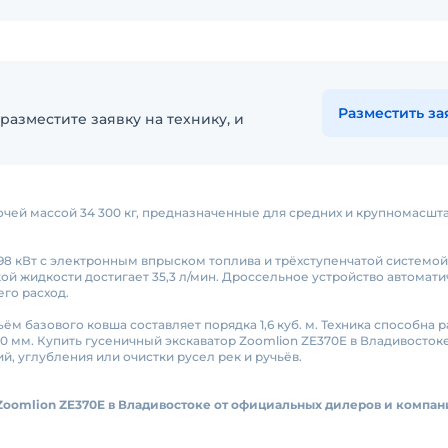
Разместить за
разместите заявку на технику, и
чей массой 34 300 кг, предназначенные для средних и крупномасшт
 кВт с электронным впрыском топлива и трёхступенчатой системой
ой жидкости достигает 35,3 л/мин. Дроссельное устройство автомат
его расход.
 базового ковша составляет порядка 1,6 куб. м. Техника способна р
 170 мм. Купить гусеничный экскаватор Zoomlion ZE370E в Владивосто
й, углубления или очистки русел рек и ручьёв.
Zoomlion ZE370E в Владивостоке от официальных дилеров и компан