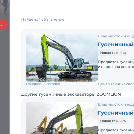
Найдено 1 объявление
Владивосток и ещё
Гусеничный 
Новая техника
Продается гусени
и надежная спецт
землеройных работ
Обновлено сегодня
Центр техническо
Другие гусеничные экскаваторы ZOOMLION
Владивосток и ещё
Гусеничный 
Новая техника
Продается гусенич