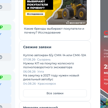
 ₽
Какие бренды выбирают покупатели и
почему? Исследование
г
Свежие заявки
Куплю автокран б/у СМК-14 или СМК-12А
07.08.26
Сызрань
Нужны КП на покупку колесного
полноповоротного экскаватора
06.08.26
Ухта
На закупку в 2027 году нужен новый
 ₽
дизельный автобус
04.08.26
Красноярск
г
Все заявки
Новости компаний