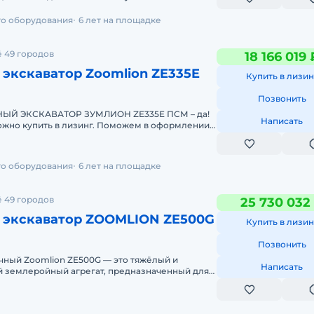
Поможем в оформлении! Проводим предпр
го оборудования
6 лет на площадке
 49 городов
18 166 019 
экскаватор Zoomlion ZE335E
Купить в лизин
Позвонить
ЭКСКАВАТОР ЗУМЛИОН ZE335E ПСМ – да!
Написать
одажную подгот
го оборудования
6 лет на площадке
 49 городов
25 730 032
 экскаватор ZOOMLION ZE500G
Купить в лизин
Позвонить
чный Zoomlion ZE500G — это тяжёлый и
Написать
 землеройный агрегат, предназначенный для
абных работ в строительств