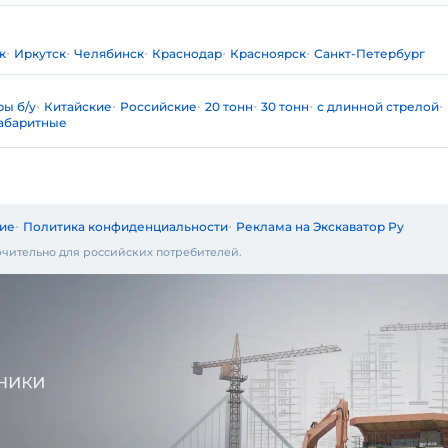
к
Иркутск
Челябинск
Краснодар
Красноярск
Санкт-Петербург
ры б/у
Китайские
Российские
20 тонн
30 тонн
с длинной стрелой
абаритные
ие
Политика конфиденциальности
Реклама на Экскаватор Ру
чительно для российских потребителей.