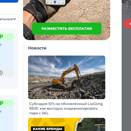
уальные
 ₽
г
Новости
 ₽
Субсидия 10% на обновлённый LiuGong
930E: как выгодно модернизировать
г
парк с SKL