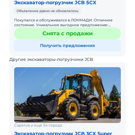
Экскаватор-погрузчик JCB 5CX
Объявление давно не обновлялось
Покупался и обслуживался в ЛОНМАДИ. Отличное
состояние. Уникальное выгодное предложение:
дополнительно установлена автосцепка переднего
Снята с продажи
ковша с интегрированными
Получить предложения
Другие экскаваторы-погрузчики JCB
Саратов и ещё 34 города
Экскаватор-погрузчик JCB 3CX Super