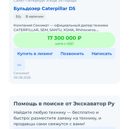
Санкт-Петербург и ещё 34 города
Бульдозер Caterpillar D5
Б/у
В наличии
Компания Семикат — официальный дилер техники
CATERPILLAR, SEM, SANTU, XGMA, Rhinoceros.
Бульдозер CATERPILLAR D5 (CAT D5)Год выпуска —
17 300 000 ₽
2021. Нарабо
цена с НДС
Купить в лизинг
Позвонить
Написать
Семикат
09.08.2026
Помощь в поиске от Экскаватор Ру
Найдите любую технику — бесплатно и
быстро: разместите заявку на технику, и
продавцы сами свяжутся с вами!