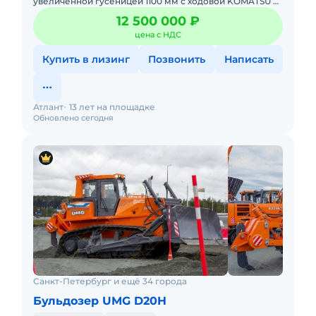
увеличенной гусеницей 1100 мм с ходовой KOMATSU и
коробкой SHANTUI с большим ассортиментом
12 500 000 ₽
навесного оборудования в н
цена с НДС
Купить в лизинг
Позвонить
Написать
Атлант
13 лет на площадке
Обновлено сегодня
Санкт-Петербург и ещё 34 города
Бульдозер UMG D20H