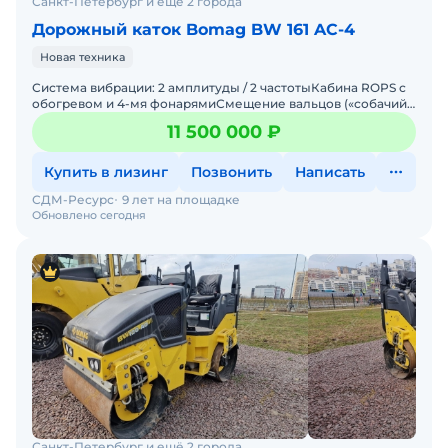
Санкт-Петербург и ещё 2 города
Дорожный каток Bomag BW 161 AC-4
Новая техника
Система вибрации: 2 амплитуды / 2 частотыКабина ROPS с
обогревом и 4-мя фонарямиСмещение вальцов («собачий
ход») вправо / влево 170 ммАвтоматическая
11 500 000 ₽
Купить в лизинг
Позвонить
Написать
СДМ-Ресурс
9 лет на площадке
Обновлено сегодня
Санкт-Петербург и ещё 2 города