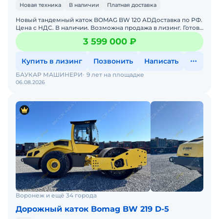
Новая техника
В наличии
Платная доставка
Новый тандемный каток BOMAG BW 120 ADДоставка по РФ.
Цена с НДС. В наличии. Возможна продажа в лизинг. Готова
к эксплуатации. Масса - 3 тонны ДВС - Kubota (
3 599 000 ₽
Купить в лизинг
Позвонить
Написать
БАУКАР МАШИНЕРИ
9 лет на площадке
06.08.2026
Воронеж и ещё 34 города
Дорожный каток Bomag BW 219 D-5