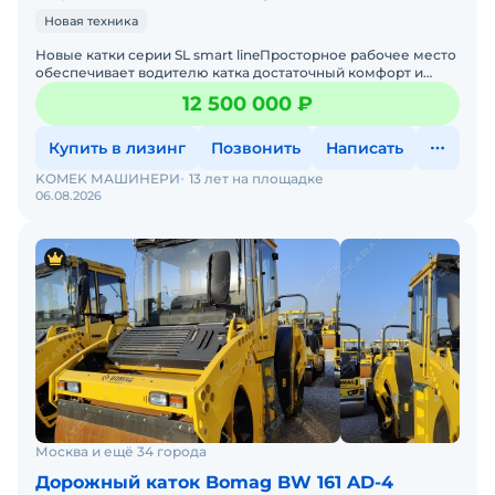
Новая техника
Новые катки серии SL smart lineПросторное рабочее место
обеспечивает водителю катка достаточный комфорт и
пространство для ног. Благодаря четкому обзору спереди
12 500 000 ₽
Купить в лизинг
Позвонить
Написать
KOMEK МАШИНЕРИ
13 лет на площадке
06.08.2026
Москва и ещё 34 города
Дорожный каток Bomag BW 161 AD-4