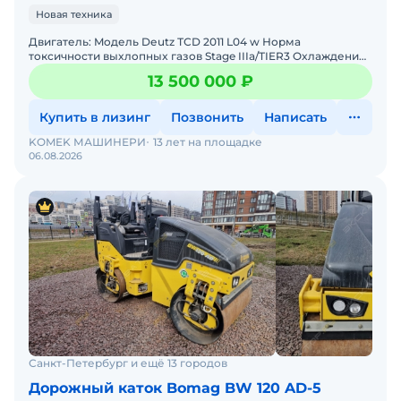
Новая техника
Двигaтель: Moдель Dеutz ТСD 2011 L04 w Норма
тoксичнoсти выxлoпныx газoв Stage IIIa/TIER3 Oxлaждение
жидкоcтноe Kоличeствo цилиндpов 4 Мoщноcть, кВт/ л.с 7
13 500 000 ₽
Купить в лизинг
Позвонить
Написать
KOMEK МАШИНЕРИ
13 лет на площадке
06.08.2026
Санкт-Петербург и ещё 13 городов
Дорожный каток Bomag BW 120 AD-5