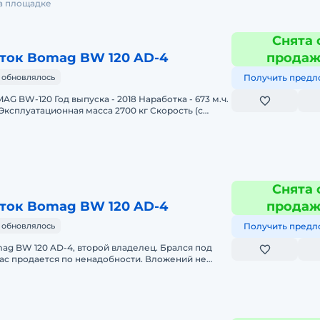
на площадке
Снята 
ток Bomag BW 120 AD-4
прода
 обновлялось
Получить предл
G BW-120 Год выпуска - 2018 Наработка - 673 м.ч.
Эксплуатационная масса 2700 кг Скорость (с
 Тра
Снята 
ток Bomag BW 120 AD-4
прода
 обновлялось
Получить предл
ag BW 120 AD-4, второй владелец. Брался под
час продается по ненадобности. Вложений не
л работать. Реа