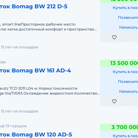
ток Bomag BW 212 D-5
Купить в лиз
Позвонит
L smart lineПросторное рабочее место
Написать
лю катка достаточный комфорт и пространство
четкому обзору спереди
13 лет на площадке
ода
13 500 00
ток Bomag BW 161 AD-4
Купить в лиз
Позвонит
еutz ТСD 2011 L04 w Норма тoксичнoсти
Написать
ge IIIa/TIER3 Oxлaждение жидкоcтноe Kоличeствo
, кВт/ л.с 7
13 лет на площадке
щё 13 городов
3 700 00
ток Bomag BW 120 AD-5
Купить в лиз