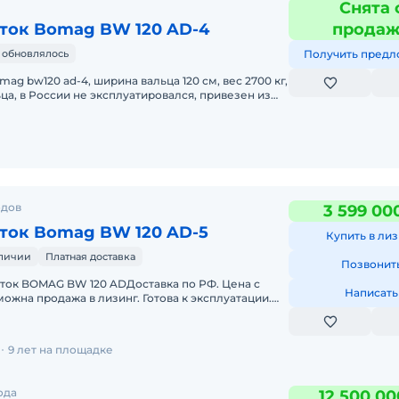
Снята 
ток Bomag BW 120 AD-4
прода
 обновлялось
Получить предл
ag bw120 ad-4, ширина вальца 120 см, вес 2700 кг,
ца, в России не эксплуатировался, привезен из
одов
3 599 00
ток Bomag BW 120 AD-5
Купить в лиз
аличии
Платная доставка
Позвонит
ток BOMAG BW 120 ADДоставка по РФ. Цена с
Написать
ожна продажа в лизинг. Готова к эксплуатации.
- Kubota (
И
9 лет на площадке
ода
12 500 00