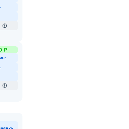
ь
0 ₽
инг
ь
заявку