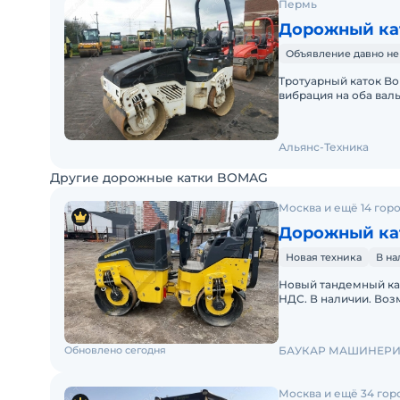
Пермь
Дорожный ка
Объявление давно не
Тротуарный каток Bom
вибрация на оба валь
Германии
Альянс-Техника
Другие дорожные катки BOMAG
Москва и ещё 14 гор
Дорожный ка
Новая техника
В н
Новый тандемный ка
НДС. В наличии. Возм
Масса - 3 тонны ДВС 
Обновлено сегодня
БАУКАР МАШИНЕР
Москва и ещё 34 гор