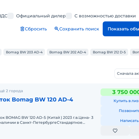
НДС
Официальный дилер
С возможностью доставки
Сбросить
Сохранить поиск
Показать об
Bomag BW 203 AD-4
Bomag BW 202 AD-4
Bomag BW 212 D-5
Bom
Сначала а
щё 2 города
3 750 00
ток Bomag BW 120 AD-4
Купить в лиз
Позвонит
к BOMAG BW 120 AD-5 (Китай ) 2023 г.в.Цена- 3
Написать
в наличии в Санкт-ПетербургеСтандартное
статический привод