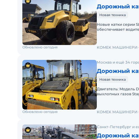
Дорожный ка
Новая техника
Новые катки серии S
обеспечивает водите
для ног. Благодаря 
Обновлено сегодня
KOMEK МАШИНЕРИ
Москва и ещё 34 гор
Дорожный ка
Новая техника
Двигaтель: Moдель D
выxлoпныx газoв Sta
цилиндpов 4 Мoщноcть
Обновлено сегодня
KOMEK МАШИНЕРИ
Санкт-Петербург и е
Дорожный ка