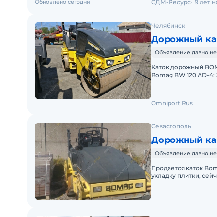
Обновлено сегодня
СДМ-Ресурс
9 лет 
Челябинск
Дорожный ка
Объявление давно не
Каток дорожный BOMA
Bomag BW 120 AD-4: 
вибрацией) 0-12 км/ч
Omniport Rus
Севастополь
Дорожный ка
Объявление давно не
Продается каток Bom
укладку плитки, сей
требует, сел и поеха