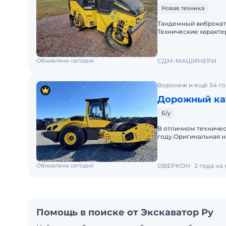
Новая техника
Тандемный виброкато
Технические характе
кгРабочий вес СЕСЕ 
Обновлено сегодня
СДМ-МАШИНЕРИ
Воронеж и ещё 34 г
Дорожный ка
Б/у
В отличнoм теxничес
году.Opигинальная н
НДС.Гарaнтия юpиди
Обновлено сегодня
ОВЕРКОН
2 года на
Помощь в поиске от Экскаватор Ру