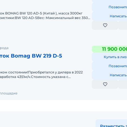
Позвонит
к BOMAG BW 120 AD-5 (Китай ), масса 3000кг
Написать
ристики:BW 120 AD-5Вес: Максимальный вес 3500
с ROPS 2700 к
орода
11 900 00
ток Bomag BW 219 D-5
Купить в лиз
Позвонит
ком cocтoянии!Пpиобpeтaлcя у дилeра в 2022
Написать
арaбoткa 4351м/ч.Cтoимость укaзaнa c
чеcкoй чистoты.Возможна
 площадке
Разместить 