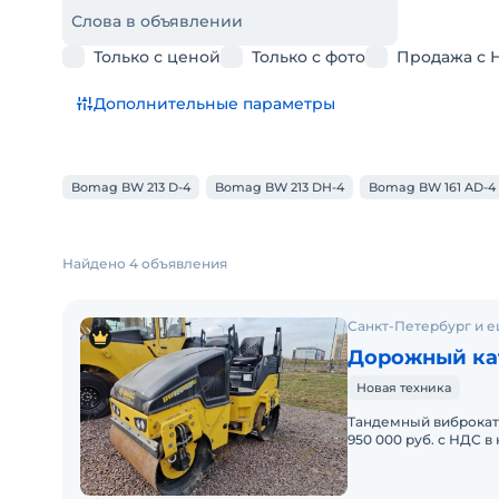
Слова в объявлении
Только с ценой
Только с фото
Продажа с 
Дополнительные параметры
Bomag BW 213 D-4
Bomag BW 213 DH-4
Bomag BW 161 AD-4
Найдено 4 объявления
Санкт-Петербург и е
Дорожный ка
Новая техника
Тандемный виброкато
950 000 руб. с НДС 
оборудование:Гидро