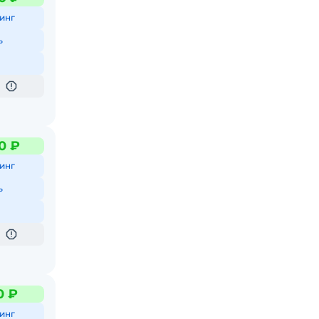
инг
ь
0 ₽
инг
ь
0 ₽
инг