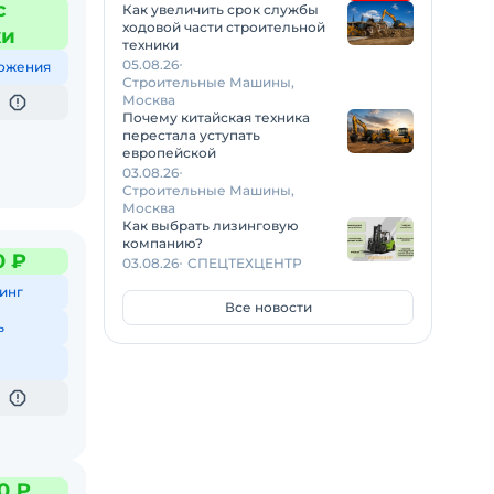
с
Как увеличить срок службы
ходовой части строительной
жи
техники
05.08.26
ожения
Строительные Машины,
Москва
Почему китайская техника
перестала уступать
европейской
03.08.26
Строительные Машины,
Москва
Как выбрать лизинговую
компанию?
0 ₽
03.08.26
СПЕЦТЕХЦЕНТР
инг
Все новости
ь
0 ₽