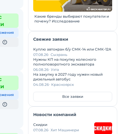
с
Какие бренды выбирают покупатели и
почему? Исследование
жи
ожения
Свежие заявки
Куплю автокран б/у СМК-14 или СМК-12А
07.08.26
Сызрань
Нужны КП на покупку колесного
полноповоротного экскаватора
06.08.26
Ухта
На закупку в 2027 году нужен новый
с
дизельный автобус
04.08.26
Красноярск
жи
ожения
Все заявки
Новости компаний
Скидки
07.08.26
Хит Машинери