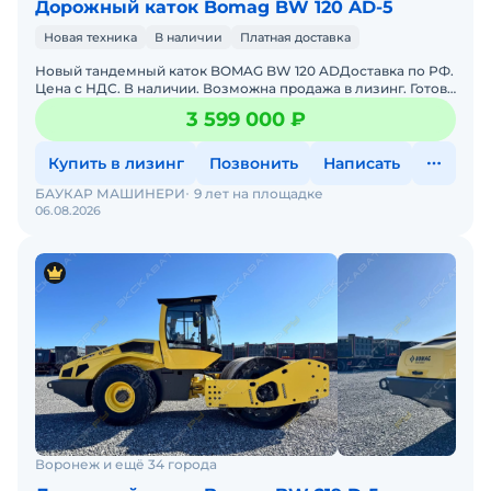
Дорожный каток Bomag BW 120 AD-5
Новая техника
В наличии
Платная доставка
Новый тандемный каток BOMAG BW 120 ADДоставка по РФ.
Цена с НДС. В наличии. Возможна продажа в лизинг. Готова
к эксплуатации. Масса - 3 тонны ДВС - Kubota (
3 599 000 ₽
Купить в лизинг
Позвонить
Написать
БАУКАР МАШИНЕРИ
9 лет на площадке
06.08.2026
Воронеж и ещё 34 города