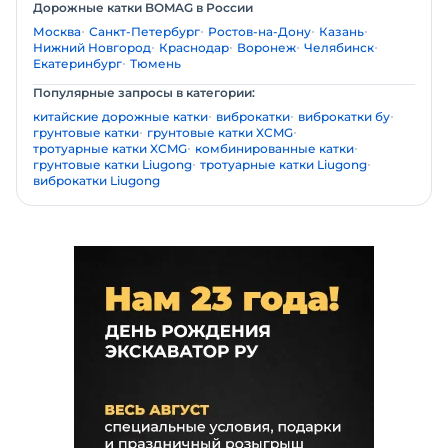
Дорожные катки BOMAG в России
Москва
Санкт-Петербург
Ростов-на-Дону
Казань
Нижний Новгород
Краснодар
Воронеж
Челябинск
Екатеринбург
Тюмень
Популярные запросы в категории:
китайские дорожные катки
виброкатки
виброкатки бу
грунтовые катки
грунтовые катки XCMG
тротуарные катки XCMG
комбинированные катки
грунтовые катки Liugong
тротуарные катки Liugong
виброкатки Liugong