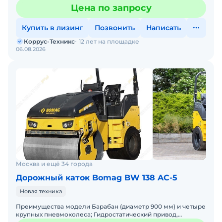
IVC; Плотномер и указатель температуры асфальта; Рабоче
Цена по запросу
Купить в лизинг
Позвонить
Написать
Коррус-Техникс
12 лет на площадке
06.08.2026
Москва и ещё 34 города
Дорожный каток Bomag BW 138 AC-5
Новая техника
Преимущества модели Барабан (диаметр 900 мм) и четыре
крупных пневмоколеса; Гидростатический привод,