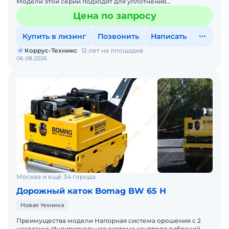
Модели этой серии подходят для уплотнения
гидросвязанного материала, песка, гравия, измельченной
Цена по запросу
породы и т.д
Купить в лизинг
Позвонить
Написать
Коррус-Техникс
12 лет на площадке
06.08.2026
Москва и ещё 34 города
Дорожный каток Bomag BW 65 H
Новая техника
Преимущества модели Напорная система орошения с 2
насосами; Индивидуальная система контроля вибраций