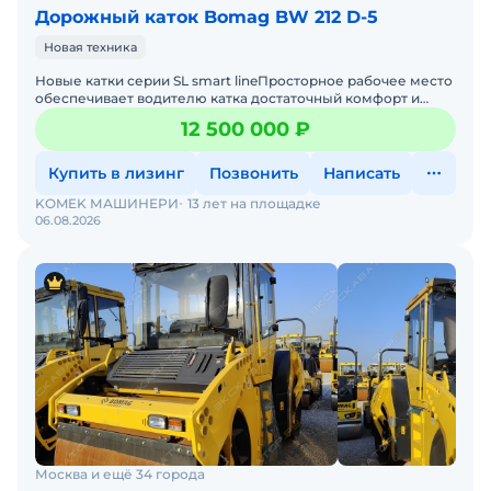
Дорожный каток Bomag BW 212 D-5
Новая техника
Новые катки серии SL smart lineПросторное рабочее место
обеспечивает водителю катка достаточный комфорт и
пространство для ног. Благодаря четкому обзору спереди
12 500 000 ₽
Купить в лизинг
Позвонить
Написать
KOMEK МАШИНЕРИ
13 лет на площадке
06.08.2026
Москва и ещё 34 города