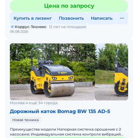
простота управления; Плотномер и указатель температуры
Цена по запросу
асфальта; Раб
Купить в лизинг
Позвонить
Написать
Коррус-Техникс
12 лет на площадке
06.08.2026
Москва и ещё 34 города
Дорожный каток Bomag BW 135 AD-5
Новая техника
Преимущества модели Напорная система орошения с 2
насосами; Индивидуальная система контроля вибраций