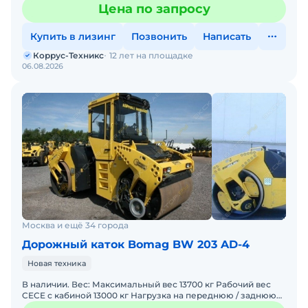
многофункциональная рукоять управления; Система
Цена по запросу
контроля
Купить в лизинг
Позвонить
Написать
Коррус-Техникс
12 лет на площадке
06.08.2026
Москва и ещё 34 города
Дорожный каток Bomag BW 203 AD-4
Новая техника
В наличии. Вес: Максимальный вес 13700 кг Рабочий вес
CECE с кабиной 13000 кг Нагрузка на переднюю / заднюю
ось СЕСЕ 6500 / 6500 кг Статическая линейная н