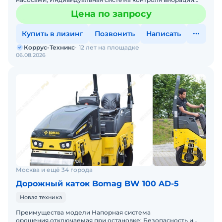
IVC; Плотномер и указатель температуры асфальта; Рабоче
Цена по запросу
Купить в лизинг
Позвонить
Написать
Коррус-Техникс
12 лет на площадке
06.08.2026
Москва и ещё 34 города
Дорожный каток Bomag BW 100 AD-5
Новая техника
Преимущества модели Напорная система
орошения,отключаемая при остановке; Безопасность и