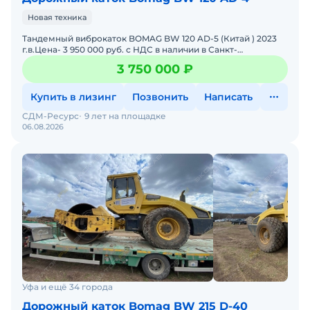
Новая техника
Тандемный виброкаток BOMAG BW 120 AD-5 (Китай ) 2023
г.в.Цена- 3 950 000 руб. с НДС в наличии в Санкт-
ПетербургеСтандартное оборудование:Гидростатический
3 750 000 ₽
привод
Купить в лизинг
Позвонить
Написать
СДМ-Ресурс
9 лет на площадке
06.08.2026
Уфа и ещё 34 города
Дорожный каток Bomag BW 215 D-40