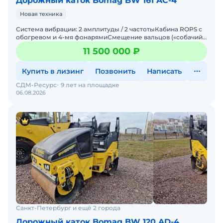
Дорожный каток Bomag BW 161 AC-4
Новая техника
Система вибрации: 2 амплитуды / 2 частотыКабина ROPS с
обогревом и 4-мя фонарямиСмещение вальцов («собачий
ход») вправо / влево 170 ммАвтоматическая
11 500 000 ₽
Купить в лизинг
Позвонить
Написать
СДМ-Ресурс
9 лет на площадке
06.08.2026
Санкт-Петербург и ещё 2 города
Дорожный каток Bomag BW 120 AD-4