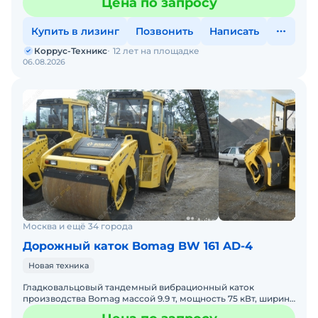
Цена по запросу
асфальтобетонного покрыт
Купить в лизинг
Позвонить
Написать
Коррус-Техникс
12 лет на площадке
06.08.2026
Москва и ещё 34 города
Дорожный каток Bomag BW 161 AD-4
Новая техника
Гладковальцовый тандемный вибрационный каток
производства Bomag массой 9.9 т, мощность 75 кВт, ширина
вальца 1.7 м.Технические характеристики, описание Bomag