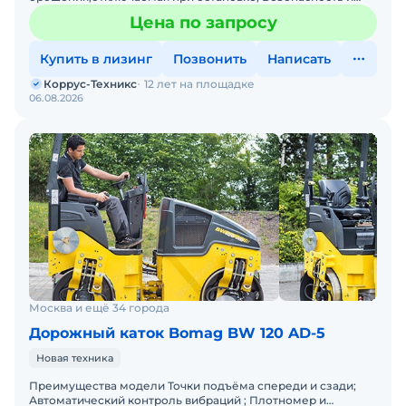
простота управления; Плотномер и указатель температуры
Цена по запросу
асфальта; Раб
Купить в лизинг
Позвонить
Написать
Коррус-Техникс
12 лет на площадке
06.08.2026
Москва и ещё 34 города
Дорожный каток Bomag BW 120 AD-5
Новая техника
Преимущества модели Точки подъёма спереди и сзади;
Автоматический контроль вибраций ; Плотномер и