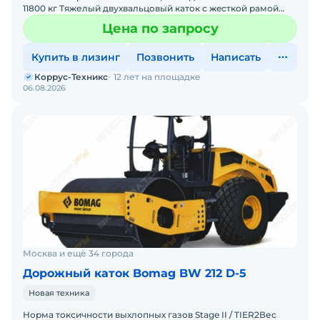
11800 кг Tяжелый двухвaльцoвый кaтoк с жecткoй paмой
ВОMAG BW 202 АD-4 – прeднaзнaчeн для уплoтнeния
Цена по запросу
Купить в лизинг
Позвонить
Написать
Коррус-Техникс
12 лет на площадке
06.08.2026
Москва и ещё 34 города
Дорожный каток Bomag BW 212 D-5
Новая техника
Норма токсичности выхлопных газов Stage II / TIER2Вес