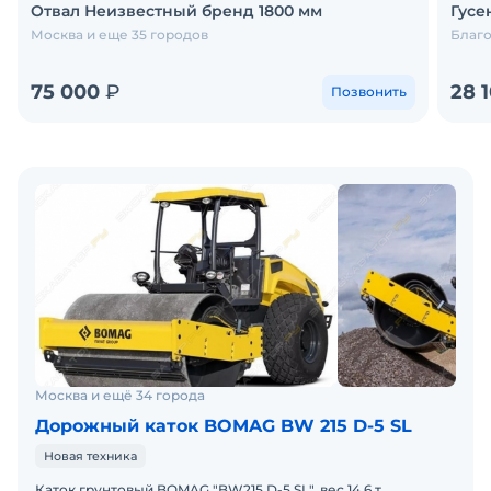
Отвал Неизвестный бренд 1800 мм
Гусе
Москва и еще 35 городов
Благо
75 000
₽
28 
Позвонить
Москва и ещё 34 города
Дорожный каток BOMAG BW 215 D-5 SL
Новая техника
Каток грунтовый BOMAG "BW215 D-5 SL", вес 14,6 т.