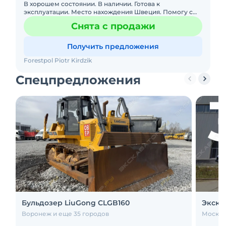
В хорошем состоянии. В наличии. Готова к
эксплуатации. Место нахождения Швеция. Помогу с
доставкой. Бесплатная доставка.Не требует вложений.
Снята с продажи
Двигатель без нарек
Получить предложения
Forestpol Piotr Kirdzik
Спецпредложения
Бульдозер LiuGong CLGB160
Экска
Воронеж и еще 35 городов
Москва