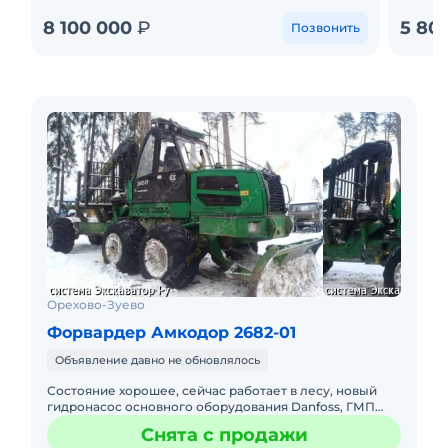
8 100 000
₽
5 80
Позвонить
Орехово-Зуево
Форвардер Амкодор 2682-01
Объявление давно не обновлялось
Состояние хорошее, сейчас работает в лесу, новый
гидронасос основного оборудования Danfoss, ГМП
капиталили на заводе в Минске, новая рулевая секция
Снята с продажи
гидрораспред