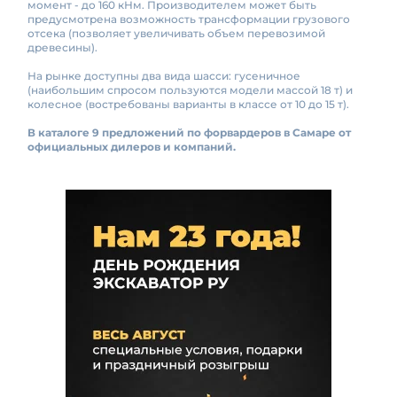
момент - до 160 кНм. Производителем может быть
предусмотрена возможность трансформации грузового
отсека (позволяет увеличивать объем перевозимой
древесины).
На рынке доступны два вида шасси: гусеничное
(наибольшим спросом пользуются модели массой 18 т) и
колесное (востребованы варианты в классе от 10 до 15 т).
В каталоге 9 предложений по форвардеров в Самаре от
официальных дилеров и компаний.