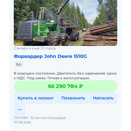
Самара и ещё 31 город
Форвардер John Deere 1510G
Б/у
В хорошем состоянии. Двигатель без нареканий. Цена
с НДС. Под заказ. Готова к эксплуатации.
66 290 784 ₽
Купить в лизинг
Позвонить
Написать
ЛОНЭМ
15 лет на площадке
07.08.2026