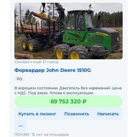
Самара и ещё 31 город
Форвардер John Deere 1510G
Б/у
В хорошем состоянии. Двигатель без нареканий. Цена
с НДС. Под заказ. Готова к эксплуатации.
69 752 320 ₽
Купить в лизинг
Позвонить
Написать
ЛОНЭМ
15 лет на площадке