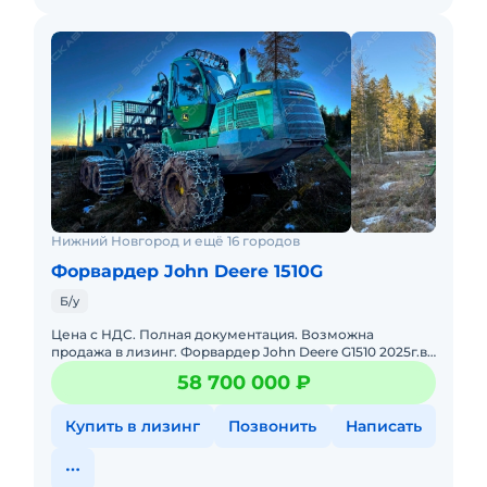
Нижний Новгород и ещё 16 городов
Форвардер John Deere 1510G
Б/у
Цена с НДС. Полная документация. Возможна
продажа в лизинг. Форвардер John Deere G1510 2025г.в.
Серия Арктик ПРО Нарабока - 1500 часовСостояние
58 700 000 ₽
нового. Без пр
Купить в лизинг
Позвонить
Написать