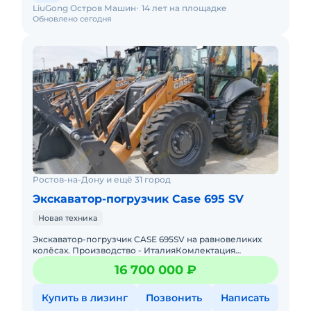
LiuGong Остров Машин
14 лет на площадке
Обновлено сегодня
Ростов-на-Дону и ещё 31 город
Экскаватор-погрузчик Case 695 SV
Новая техника
Экскаватор-погрузчик CASE 695SV на равновеликих
колёсах. Производство - ИталияКомлектация
PremiumШины MichelinАксеально-поршневой насос
16 700 000 ₽
Купить в лизинг
Позвонить
Написать