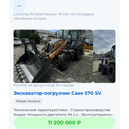
LiuGong Остров Машин
14 лет на площадке
Обновлено сегодня
Ростов-на-Дону и ещё 34 города
Экскаватор-погрузчик Case 570 SV
Новая техника
Технические характеристики: • Страна производства:
Индия• Мощность двигателя: 94 л.с • Эксплуатационная
масса: 8440 кг• Состояние: Новое&bul
11 200 000 ₽