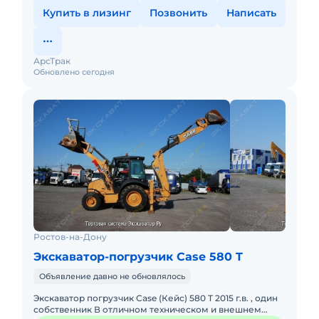
Купить в лизинг
Позвонить
Написать
АрсТрак
Обновлено сегодня
Ростов-на-Дону
Экскаватор-погрузчик Case 580 T
Объявление давно не обновлялось
Экскаватор погрузчик Case (Кейс) 580 T 2015 г.в. , один
собственник В отличном техническом и внешнем