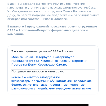
В данном разделе вы можете изучить технические
параметры и уточнить цену на экскаватор-погрузчик Case.
Чтобы купить экскаватор-погрузчик Case в Ростове-на-
Дону, выберите подходящее предложение от официальных
дилеров или собственников в каталоге.
В каталоге 7 предложений по экскаваторам-погрузчикам
CASE в Ростове-на-Дону от официальных дилеров и
компаний.
Экскаваторы-погрузчики CASE в России
Москва
Санкт-Петербург
Екатеринбург
Нижний Новгород
Челябинск
Казань
Воронеж
Ростов-на-Дону
Краснодар
Самара
Популярные запросы в категории:
новые экскаваторы-погрузчики
экскаваторы-погрузчики б/у
китайские
российские
белорусские
японские
гусеничные
колесные
равноколесные
индийские
турецкие
итальянские