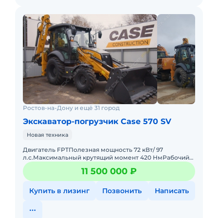
Ростов-на-Дону и ещё 31 город
Экскаватор-погрузчик Case 570 SV
Новая техника
Двигатель FPTПолезная мощность 72 кВт/ 97
л.с.Максимальный крутящий момент 420 НмРабочий
объем 3,9 лТрансмиссия PowerShutlle, полный
11 500 000 ₽
приводЧисло передач вперед/
Купить в лизинг
Позвонить
Написать