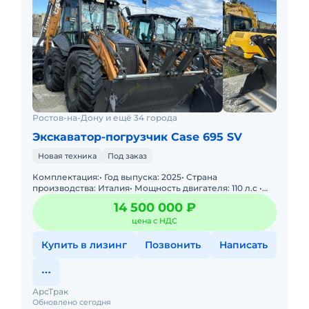
Ростов-на-Дону и ещё 34 города
Экскаватор-погрузчик Case 695 SV
Новая техника
Под заказ
Комплектация:• Год выпуска: 2025• Страна
производства: Италия• Мощность двигателя: 110 л.с •
Эксплуатационная масса: 8440 кг• Состояние
14 500 000 ₽
цена с НДС
Купить в лизинг
Позвонить
Написать
АрсТрак
Обновлено сегодня