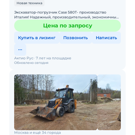
Новая техника
Экскаватор-погрузчик Case 580T- производство
Италия! Надежный, производительный, экономичный!
По ряду технических характеристик превосходит JCB
Цена по запросу
3CX SUPER Габ
Купить в лизинг
Позвонить
Написать
Актио Рус
7 лет на площадке
Обновлено сегодня
Москва и ещё 34 города