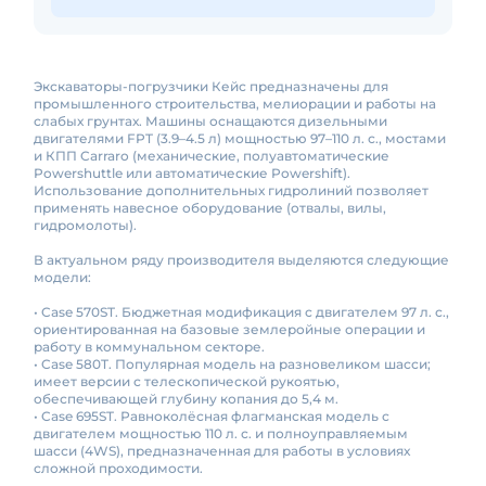
Экскаваторы-погрузчики Кейс предназначены для
промышленного строительства, мелиорации и работы на
слабых грунтах. Машины оснащаются дизельными
двигателями FPT (3.9–4.5 л) мощностью 97–110 л. с., мостами
и КПП Carraro (механические, полуавтоматические
Powershuttle или автоматические Powershift).
Использование дополнительных гидролиний позволяет
применять навесное оборудование (отвалы, вилы,
гидромолоты).
В актуальном ряду производителя выделяются следующие
модели:
• Case 570ST. Бюджетная модификация с двигателем 97 л. с.,
ориентированная на базовые землеройные операции и
работу в коммунальном секторе.
• Case 580T. Популярная модель на разновеликом шасси;
имеет версии с телескопической рукоятью,
обеспечивающей глубину копания до 5,4 м.
• Case 695ST. Равноколёсная флагманская модель с
двигателем мощностью 110 л. с. и полноуправляемым
шасси (4WS), предназначенная для работы в условиях
сложной проходимости.