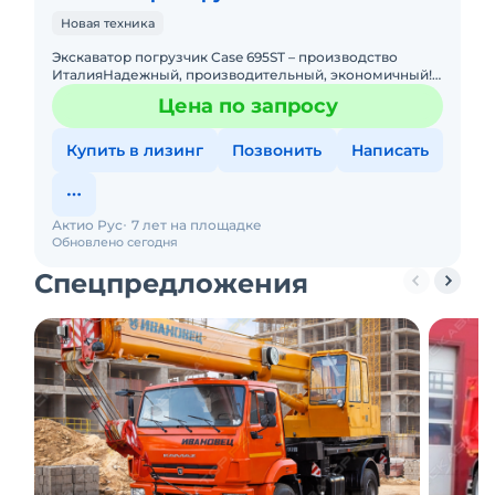
Новая техника
Экскаватор погрузчик Case 695ST – производство
ИталияНадежный, производительный, экономичный!
По ряду технических характеристик превосходит JCB,
Цена по запросу
JohnDeere
Купить в лизинг
Позвонить
Написать
Актио Рус
7 лет на площадке
Обновлено сегодня
Спецпредложения