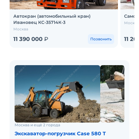
Автокран (автомобильный кран)
Самосв
Ивановец КС-35714К-3
Москва
Москва
11 390 000
₽
11 2
Позвонить
Москва и ещё 2 города
Экскаватор-погрузчик Case 580 T