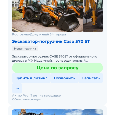
Ростов-на-Дону и ещё 34 города
Экскаватор-погрузчик Case 570 ST
Новая техника
Экскаватор-погрузчик CASE 570ST от официального
дилера в РФ. Надежный, производительный,
экономичный! Доступна покупка в лизинг. Гарантия,
Цена по запросу
сервисное обслужива
Купить в лизинг
Позвонить
Написать
Актио Рус
7 лет на площадке
Обновлено сегодня