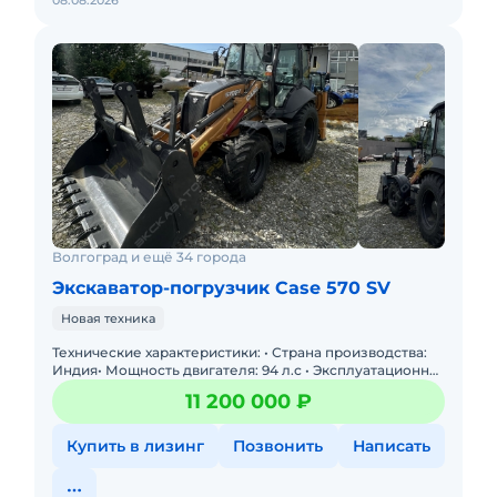
08.08.2026
Волгоград и ещё 34 города
Экскаватор-погрузчик Case 570 SV
Новая техника
Технические характеристики: • Страна производства:
Индия• Мощность двигателя: 94 л.с • Эксплуатационная
масса: 8440 кг• Состояние: Новое&bul
11 200 000 ₽
Купить в лизинг
Позвонить
Написать