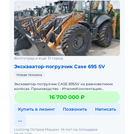
Волгоград и ещё 31 город
Экскаватор-погрузчик Case 695 SV
Новая техника
Экскаватор-погрузчик CASE 695SV на равновеликих
колёсах. Производство - ИталияКомлектация
PremiumШины MichelinАксеально-поршневой насос
16 700 000 ₽
Купить в лизинг
Позвонить
Написать
LiuGong Остров Машин
14 лет на площадке