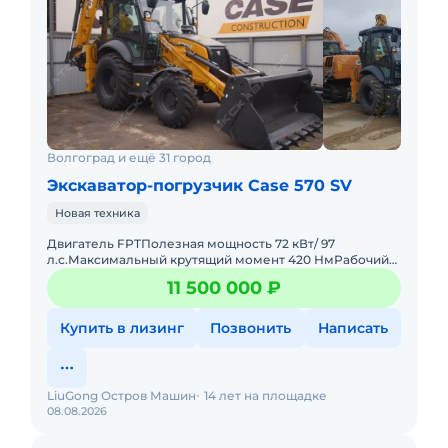
Волгоград и ещё 31 город
Экскаватор-погрузчик Case 570 SV
Новая техника
Двигатель FPTПолезная мощность 72 кВт/ 97
л.с.Максимальный крутящий момент 420 НмРабочий
объем 3,9 лТрансмиссия PowerShutlle, полный
11 500 000 ₽
приводЧисло передач вперед/
Купить в лизинг
Позвонить
Написать
LiuGong Остров Машин
14 лет на площадке
08.08.2026