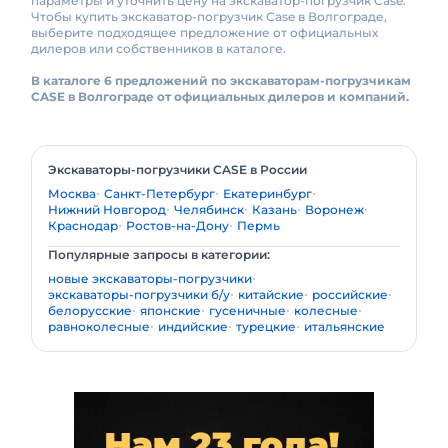
параметры и уточнить цену на экскаватор-погрузчик Case.
Чтобы купить экскаватор-погрузчик Case в Волгограде,
выберите подходящее предложение от официальных
дилеров или собственников в каталоге.
В каталоге 6 предложений по экскаваторам-погрузчикам
CASE в Волгограде от официальных дилеров и компаний.
Экскаваторы-погрузчики CASE в России
Москва
Санкт-Петербург
Екатеринбург
Нижний Новгород
Челябинск
Казань
Воронеж
Краснодар
Ростов-на-Дону
Пермь
Популярные запросы в категории:
новые экскаваторы-погрузчики
экскаваторы-погрузчики б/у
китайские
российские
белорусские
японские
гусеничные
колесные
равноколесные
индийские
турецкие
итальянские