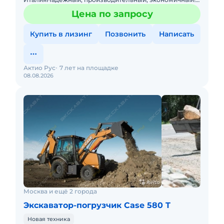
По ряду технических характеристик превосходит JCB,
Цена по запросу
JohnDeere
Купить в лизинг
Позвонить
Написать
Актио Рус
7 лет на площадке
08.08.2026
Москва и ещё 2 города
Экскаватор-погрузчик Case 580 T
Новая техника