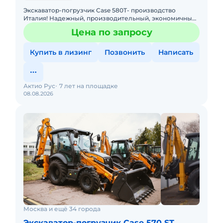
Экскаватор-погрузчик Case 580T- производство
Италия! Надежный, производительный, экономичный!
По ряду технических характеристик превосходит JCB
Цена по запросу
3CX SUPER Габ
Купить в лизинг
Позвонить
Написать
Актио Рус
7 лет на площадке
08.08.2026
Москва и ещё 34 города
Экскаватор-погрузчик Case 570 ST