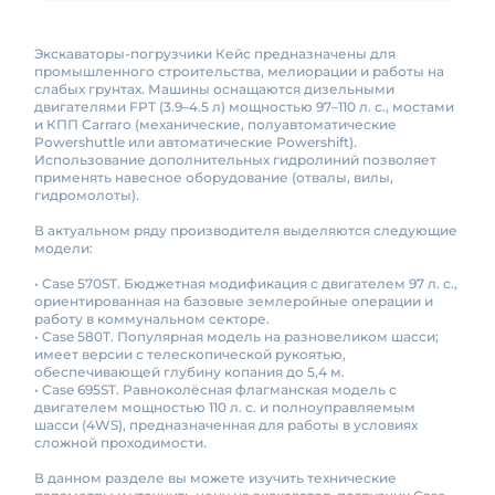
Экскаваторы-погрузчики Кейс предназначены для
промышленного строительства, мелиорации и работы на
слабых грунтах. Машины оснащаются дизельными
двигателями FPT (3.9–4.5 л) мощностью 97–110 л. с., мостами
и КПП Carraro (механические, полуавтоматические
Powershuttle или автоматические Powershift).
Использование дополнительных гидролиний позволяет
применять навесное оборудование (отвалы, вилы,
гидромолоты).
В актуальном ряду производителя выделяются следующие
модели:
• Case 570ST. Бюджетная модификация с двигателем 97 л. с.,
ориентированная на базовые землеройные операции и
работу в коммунальном секторе.
• Case 580T. Популярная модель на разновеликом шасси;
имеет версии с телескопической рукоятью,
обеспечивающей глубину копания до 5,4 м.
• Case 695ST. Равноколёсная флагманская модель с
двигателем мощностью 110 л. с. и полноуправляемым
шасси (4WS), предназначенная для работы в условиях
сложной проходимости.
В данном разделе вы можете изучить технические