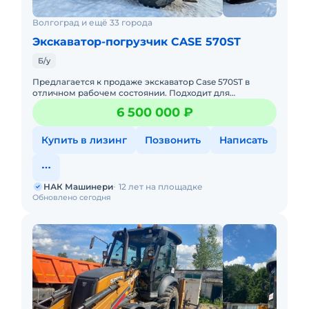
Волгоград и ещё 33 города
Экскаватор-погрузчик CASE 570ST
Б/у
Предлагается к продаже экскаватор Case 570ST в
отличном рабочем состоянии. Подходит для
выполнения разнообразных задач — от земляных
6 500 000 ₽
работ до погрузки и демонта
Купить в лизинг
Позвонить
Написать
НАК Машинери
12 лет на площадке
Обновлено сегодня