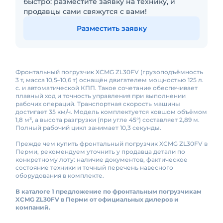
быстро: разместите заявку на технику, и
продавцы сами свяжутся с вами!
Разместить заявку
Фронтальный погрузчик XCMG ZL30FV (грузоподъёмность
3 т, масса 10,5–10,6 т) оснащён двигателем мощностью 125 л.
с. и автоматической КПП. Такое сочетание обеспечивает
плавный ход и точность управления при выполнении
рабочих операций. Транспортная скорость машины
достигает 35 км/ч. Модель комплектуется ковшом объёмом
1,8 м³, а высота разгрузки (при угле 45°) составляет 2,89 м.
Полный рабочий цикл занимает 10,3 секунды.
Прежде чем купить фронтальный погрузчик XCMG ZL30FV в
Перми, рекомендуем уточнить у продавца детали по
конкретному лоту: наличие документов, фактическое
состояние техники и точный перечень навесного
оборудования в комплекте.
В каталоге 1 предложение по фронтальным погрузчикам
XCMG ZL30FV в Перми от официальных дилеров и
компаний.