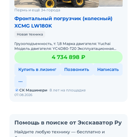
Пермь и ещё 34 города
Фронтальный погрузчик (колесный)
XCMG LW180K
Новая техника
Грузоподъемность, т: 1,8 Марка двигателя: Yuchai
Модель двигателя: YC4D80-T20 Эксплуатационная
масса, т: 6,2 Объем ковша, м: 1,0 Макс. высота
4 734 898 ₽
разгрузки, м:
Купить в лизинг
Позвонить
Написать
СК Машинери
8 лет на площадке
07.08.2026
Помощь в поиске от Экскаватор Ру
Найдите любую технику — бесплатно и