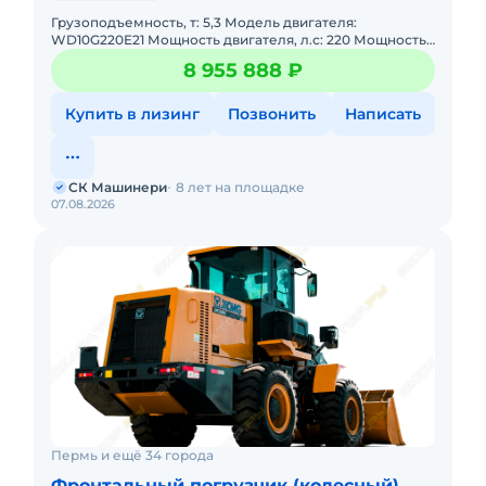
Грузоподъемность, т: 5,3 Модель двигателя:
WD10G220E21 Мощность двигателя, л.с: 220 Мощность,
кВт: 162 Эксплуатационная масса, т: 16,8 Объем ковша,
8 955 888 ₽
м: 3,0
Купить в лизинг
Позвонить
Написать
СК Машинери
8 лет на площадке
07.08.2026
Пермь и ещё 34 города
Фронтальный погрузчик (колесный)