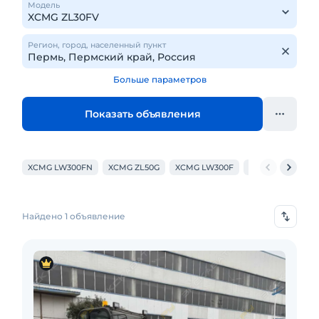
Модель
Регион, город, населенный пункт
Больше параметров
Показать объявления
XCMG LW300FN
XCMG ZL50G
XCMG LW300F
XCMG ZL30GV
Найдено 1 объявление