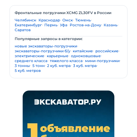
Фронтальные погрузчики XCMG ZL30FV в России
Челябинск
Краснодар
Омск
Тюмень
Екатеринбург
Пермь
Уфа
Ростов-на-Дону
Казань
Саратов
Популярные запросы в категории:
новые экскаваторы-погрузчики
экскаваторы-погрузчики б/у
китайские
российские
электрические
карьерные
одноковшовые
среднего класса
тяжелого класса
мини-погрузчики
3 тонны
5 тонн
2 куб. метра
3 куб. метра
5 куб. метров