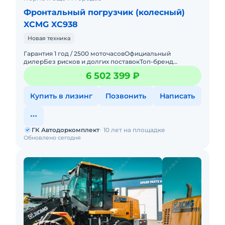
Фронтальный погрузчик (колесный)
XCMG XC938
Новая техника
Гарантия 1 год / 2500 моточасовОфициальный
дилерБез рисков и долгих поставокТоп-бренд
мировой
6 502 399 ₽
спецтехники_____________________________________________
__________
Купить в лизинг
Позвонить
Написать
ГК Автодоркомплект
10 лет на площадке
Обновлено сегодня