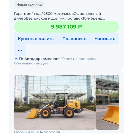
Новая техника
Гарантия 1 год / 2500 моточасовОфициальный
дилерБез рисков и долгих поставокТоп-бренд
мировой
9 987 109 ₽
спецтехники_____________________________________________
__________
Купить в лизинг
Позвонить
Написать
ГК Автодоркомплект
10 лет на площадке
Обновлено сегодня
Пермь и ещё 14 городов