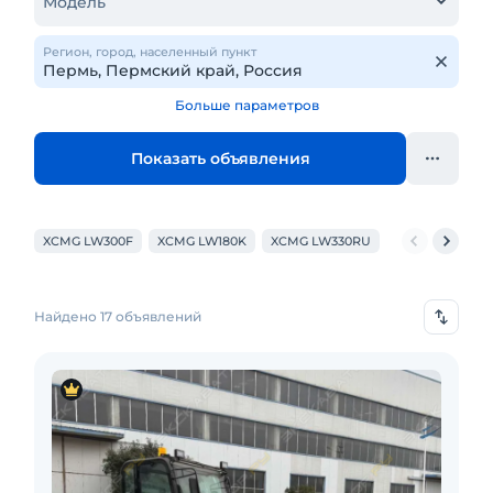
Модель
Регион, город, населенный пункт
Больше параметров
Показать объявления
XCMG LW300F
XCMG LW180K
XCMG LW330RU
XCMG XC938
Найдено 17 объявлений