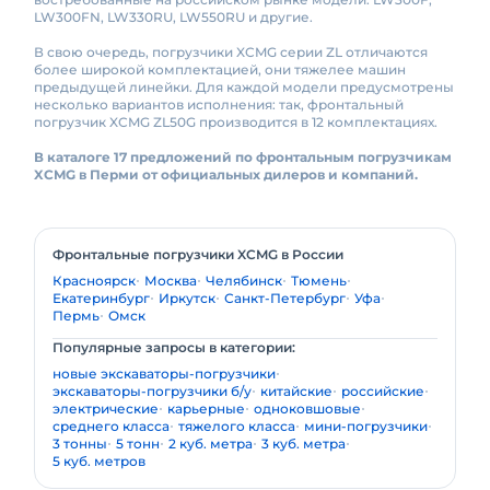
LW300FN, LW330RU, LW550RU и другие.
В свою очередь, погрузчики XCMG серии ZL отличаются
более широкой комплектацией, они тяжелее машин
предыдущей линейки. Для каждой модели предусмотрены
несколько вариантов исполнения: так, фронтальный
погрузчик XCMG ZL50G производится в 12 комплектациях.
В каталоге 17 предложений по фронтальным погрузчикам
XCMG в Перми от официальных дилеров и компаний.
Фронтальные погрузчики XCMG в России
Красноярск
Москва
Челябинск
Тюмень
Екатеринбург
Иркутск
Санкт-Петербург
Уфа
Пермь
Омск
Популярные запросы в категории:
новые экскаваторы-погрузчики
экскаваторы-погрузчики б/у
китайские
российские
электрические
карьерные
одноковшовые
среднего класса
тяжелого класса
мини-погрузчики
3 тонны
5 тонн
2 куб. метра
3 куб. метра
5 куб. метров