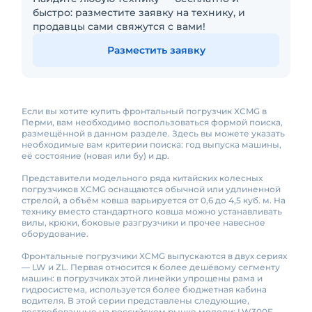
быстро: разместите заявку на технику, и
продавцы сами свяжутся с вами!
Разместить заявку
Если вы хотите купить фронтальный погрузчик XCMG в
Перми, вам необходимо воспользоваться формой поиска,
размещённой в данном разделе. Здесь вы можете указать
необходимые вам критерии поиска: год выпуска машины,
её состояние (новая или бу) и др.
Представители модельного ряда китайских колесных
погрузчиков XCMG оснащаются обычной или удлиненной
стрелой, а объём ковша варьируется от 0,6 до 4,5 куб. м. На
технику вместо стандартного ковша можно устанавливать
вилы, крюки, боковые разгрузчики и прочее навесное
оборудование.
Фронтальные погрузчики XCMG выпускаются в двух сериях
— LW и ZL. Первая относится к более дешёвому сегменту
машин: в погрузчиках этой линейки упрощены рама и
гидросистема, используется более бюджетная кабина
водителя. В этой серии представлены следующие,
востребованные на российском рынке модели: LW300F,