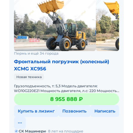
Пермь и ещё 34 города
Фронтальный погрузчик (колесный)
XCMG XC956
Новая техника
Грузоподъемность, т: 5,3 Модель двигателя:
WD10G220E21 Мощность двигателя, л.с: 220 Мощность,
кВт: 162 Эксплуатационная масса, т: 16,8 Объем ковша,
8 955 888 ₽
м: 3,0
Купить в лизинг
Позвонить
Написать
СК Машинери
8 лет на площадке