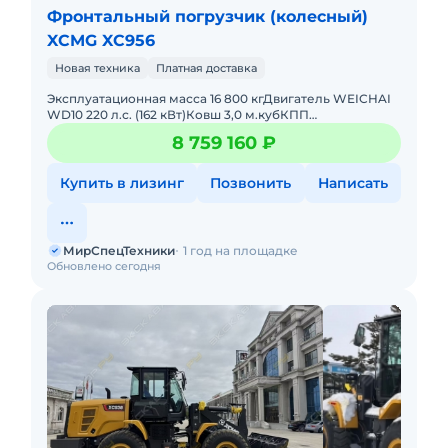
Фронтальный погрузчик (колесный)
XCMG XC956
Новая техника
Платная доставка
Эксплуатационная масса 16 800 кгДвигатель WEICHAI
WD10 220 л.с. (162 кВт)Ковш 3,0 м.кубКПП
Гидромеханическая,2 передачи вперед/1
8 759 160 ₽
назадУправление ДжойстикиГидрав
Купить в лизинг
Позвонить
Написать
МирСпецТехники
1 год на площадке
Обновлено сегодня