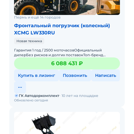
Пермь и ещё 14 городов
Фронтальный погрузчик (колесный)
XCMG LW330RU
Новая техника
Гарантия 1 год / 2500 моточасовОфициальный
дилерБез рисков и долгих поставокТоп-бренд
мировой
6 088 431 ₽
спецтехники_____________________________________________
__________
Купить в лизинг
Позвонить
Написать
ГК Автодоркомплект
10 лет на площадке
Обновлено сегодня