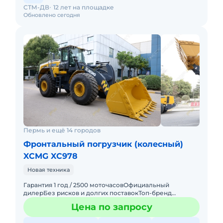
СТМ-ДВ
12 лет на площадке
Обновлено сегодня
Пермь и ещё 14 городов
Фронтальный погрузчик (колесный)
XCMG XC978
Новая техника
Гарантия 1 год / 2500 моточасовОфициальный
дилерБез рисков и долгих поставокТоп-бренд
мировой
Цена по запросу
спецтехники_____________________________________________
__________