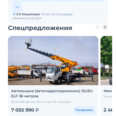
СК Машинери
8 лет на площадке
Обновлено сегодня
Спецпредложения
Автовышка (автогидроподъемник) ISUZU
Мини-э
ELF 36 метров
Москва
Благовещенск АО и еще 50 городов
7 055 990
₽
2 40
Позвонить