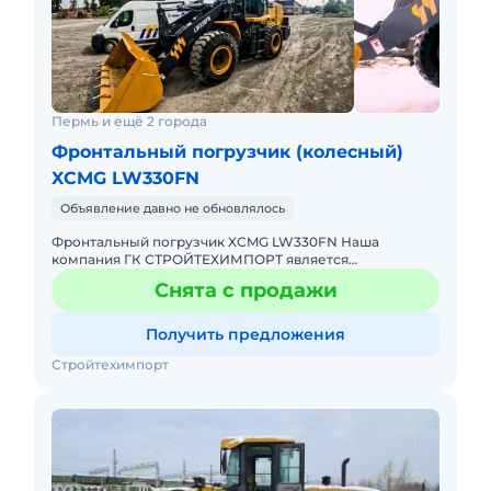
Пермь и ещё 2 города
Фронтальный погрузчик (колесный)
XCMG LW330FN
Объявление давно не обновлялось
Фронтальный погрузчик XCMG LW330FN Наша
компания ГК СТРОЙТЕХИМПОРТ является
официальным дилером марки XCMG. Мы работаем со
Снята с продажи
всеми лизинговыми компаниями. Предос
Получить предложения
Стройтехимпорт