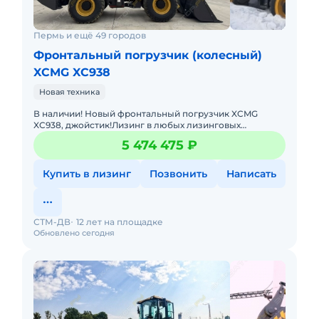
Пермь и ещё 49 городов
Фронтальный погрузчик (колесный)
XCMG XC938
Новая техника
В наличии! Новый фронтальный погрузчик XCMG
XC938, джойстик!Лизинг в любых лизинговых
компаниях. Гарантия.Доставка в регионы. Масса:10 400
5 474 475 ₽
кгМодель двигателя:W
Купить в лизинг
Позвонить
Написать
СТМ-ДВ
12 лет на площадке
Обновлено сегодня