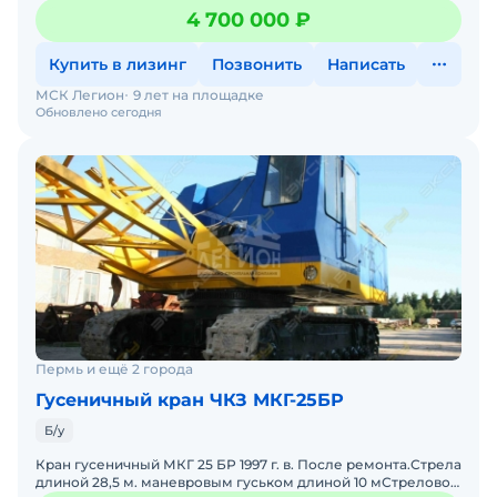
документами.Грузоподъемностью 40 т.Стрела 32,75 + гусек
4 700 000 ₽
5 / 10 м.Был произведе
Купить в лизинг
Позвонить
Написать
МСК Легион
9 лет на площадке
Обновлено сегодня
Пермь и ещё 2 города
Гусеничный кран ЧКЗ МКГ-25БР
Б/у
Кран гусеничный МКГ 25 БР 1997 г. в. После ремонта.Стрела
длиной 28,5 м. маневровым гуськом длиной 10 мСтреловое