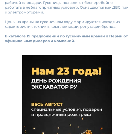
рабочей площадки. Гусеницы позволяют бесперебойно
работать в неблагоприятных условиях. Оснащаются как ДВС, так
и электромоторами.
Цены на краны на гусеничном ходу формируются исходя из
характеристик техники, комплектации, репутации бренда.
В каталоге 19 предложений по гусеничным кранам в Перми от
официальных дилеров и компаний.