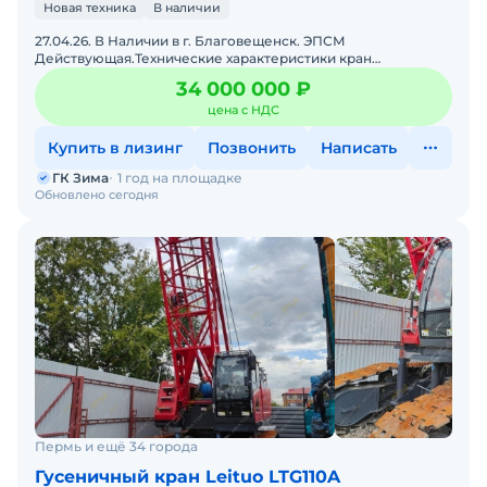
Новая техника
В наличии
27.04.26. В Наличии в г. Благовещенск. ЭПСМ
Действующая.Технические характеристики кран
гусеничный Sany SCC1100A• Год выпуска: 2024;• Страна:
34 000 000 ₽
Китай;Эк
цена с НДС
Купить в лизинг
Позвонить
Написать
ГК Зима
1 год на площадке
Обновлено сегодня
Пермь и ещё 34 города
Гусеничный кран Leituo LTG110A