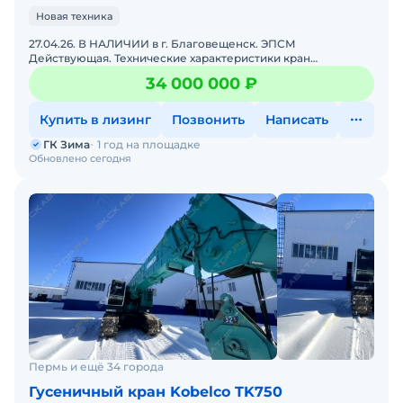
Новая техника
27.04.26. В НАЛИЧИИ в г. Благовещенск. ЭПСМ
Действующая. Технические характеристики кран
гусеничный Leituo (аналог Sany SCC1100A):• Год выпуска:
34 000 000 ₽
2024;&bul
Купить в лизинг
Позвонить
Написать
ГК Зима
1 год на площадке
Обновлено сегодня
Пермь и ещё 34 города
Гусеничный кран Kobelco TK750