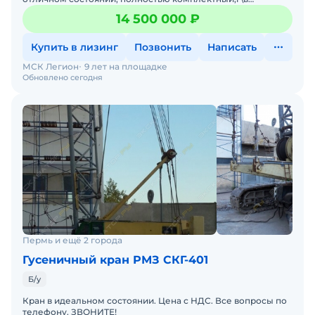
1986.Основная стрела 45м + маневровый гусек 30м/
14 500 000 ₽
Дополнительно
Купить в лизинг
Позвонить
Написать
МСК Легион
9 лет на площадке
Обновлено сегодня
Пермь и ещё 2 города
Гусеничный кран РМЗ СКГ-401
Б/у
Кран в идеальном состоянии. Цена с НДС. Все вопросы по
телефону. ЗВОНИТЕ!