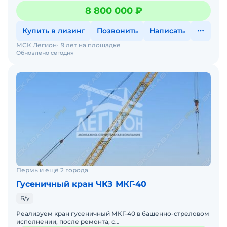
работе. Возможна продажа в лизинг.Башенно-стрело
8 800 000 ₽
Купить в лизинг
Позвонить
Написать
МСК Легион
9 лет на площадке
Обновлено сегодня
Пермь и ещё 2 города
Гусеничный кран ЧКЗ МКГ-40
Б/у
Реализуем кран гусеничный МКГ-40 в башенно-стреловом
исполнении, после ремонта, с