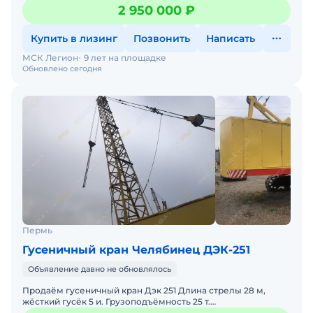
оборудование - любое по желанию покупателя ( с
2 950 000 ₽
Купить в лизинг
Позвонить
Написать
МСК Легион
9 лет на площадке
Обновлено сегодня
Пермь
Гусеничный кран Челябинец ДЭК-251
Объявление давно не обновлялось
Продаём гусеничный кран Дэк 251 Длина стрелы 28 м,
жёсткий гусёк 5 и. Грузоподъёмность 25 т.
Полноповоротный. Рабочая дизель-генераторная