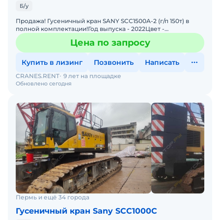
Б/у
Продажа! Гусеничный кран SANY SCC1500A-2 (г/п 150т) в
полной комплектации!Год выпуска - 2022Цвет -
желтыйКомплектация: Комбинация подъемной стрелы 76
Цена по запросу
м + гусек
Купить в лизинг
Позвонить
Написать
CRANES.RENT
9 лет на площадке
Обновлено сегодня
Пермь и ещё 34 города
Гусеничный кран Sany SCC1000C