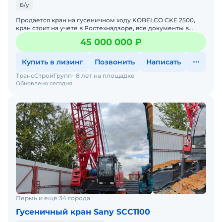
Б/у
Продается кран на гусеничном ходу KOBELСO CKE 2500,
кран стоит на учете в Ростехнадзоре, все документы в
порядке, кран находится в хорошем техническом
45 000 000 ₽
состоянии
Купить в лизинг
Позвонить
Написать
ТрансСтройГрупп
8 лет на площадке
Обновлено сегодня
Пермь и ещё 34 города
Гусеничный кран Sany SCC1100