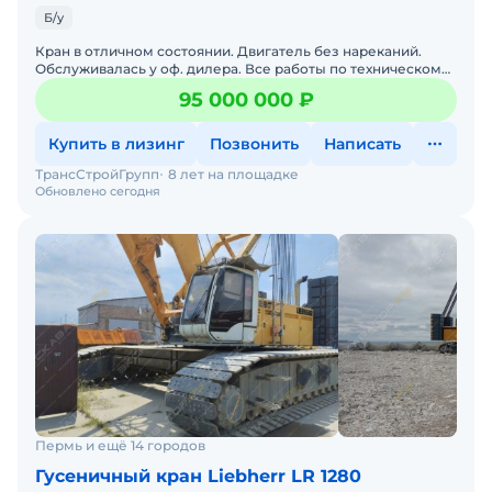
Б/у
Кран в отличном состоянии. Двигатель без нареканий.
Обслуживалась у оф. дилера. Все работы по техническому
обслуживанию проводились своевременно. Стоит на учете
95 000 000 ₽
Купить в лизинг
Позвонить
Написать
ТрансСтройГрупп
8 лет на площадке
Обновлено сегодня
Пермь и ещё 14 городов
Гусеничный кран Liebherr LR 1280