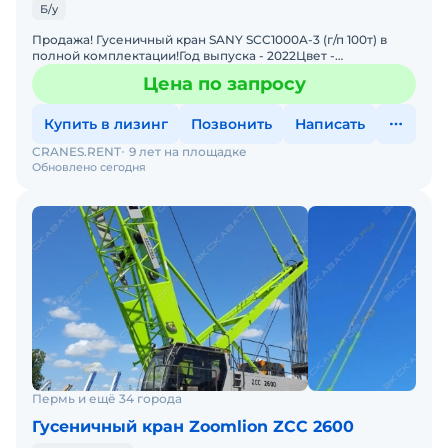
Б/у
Продажа! Гусеничный кран SANY SCC1000A-3 (г/п 100т) в
полной комплектации!Год выпуска - 2022Цвет -
желтыйКомплектация: Комбинация подъемной стрелы 64
Цена по запросу
м + 18 м1
Купить в лизинг
Позвонить
Написать
CRANES.RENT
9 лет на площадке
Обновлено сегодня
Пермь и ещё 34 города
Гусеничный кран Zoomlion ZCC 2600