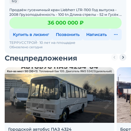
Б/у
Продаём гусеничный кран Liebherr LTR-1100 Год выпуска -
2008 Грузоподъёмность - 100 tn Длина стрелы - 52 м Гусёк -
10,8 - 19,0 м Наработка 25000 м/ч Телес
36 000 000 ₽
Купить в лизинг
Позвонить
Написать
ТЕРРУССТРОЙ
10 лет на площадке
Обновлено сегодня
Спецпредложения
Городской автобус ПАЗ 4324
Борт