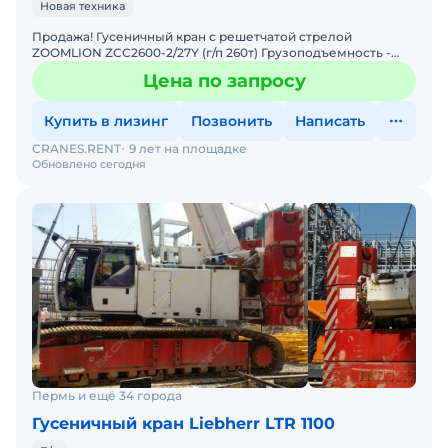
Новая техника
Продажа! Гусеничный кран с решетчатой стрелой
ZOOMLION ZCC2600-2/27Y (г/п 260т) Грузоподъемность -
260 тонн. Комплектация: Основная стрела 86м,
Цена по запросу
маневровый г
Купить в лизинг
Позвонить
Написать
CRANES.RENT
9 лет на площадке
Обновлено сегодня
Пермь и ещё 34 города
Гусеничный кран Liebherr LTR 1100