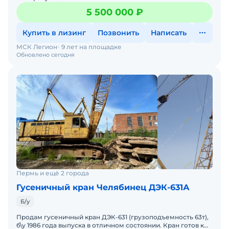
5 500 000 ₽
Купить в лизинг
Позвонить
Написать
МСК Легион
9 лет на площадке
Обновлено сегодня
Пермь и ещё 2 города
Гусеничный кран Челябинец ДЭК-631А
Б/у
Продам гусеничный кран ДЭК-631 (грузоподъемность 63т),
б\у 1986 года выпуска в отличном состоянии. Кран готов к