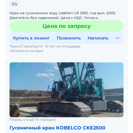
Б/у
Кран на гусеничном ходу Liebherr LR 1280, год вып. 2005.
Двигатель без нареканий. Цена с НДС. Готов к
эксплуатации. Стрела крана 55м. Кран стоит на учете в Рост
Цена по запросу
Купить в лизинг
Позвонить
Написать
ТрансСтройГрупп
8 лет на площадке
Обновлено сегодня
Пермь и ещё 14 городов
Гусеничный кран KOBELCO CKE2500