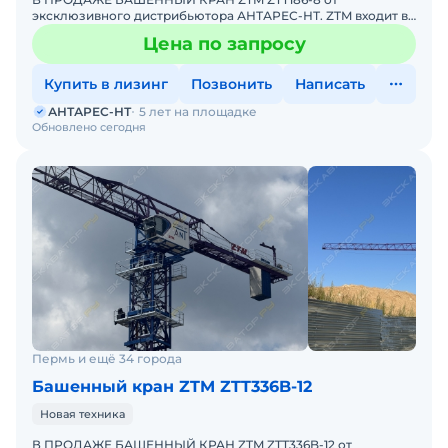
эксклюзивного дистрибьютора АНТАРЕС-НТ. ZTM входит в
ТОП-10 мировых производителей башенных кранов.
Цена по запросу
Комплектация крана Z
Купить в лизинг
Позвонить
Написать
АНТАРЕС-НТ
5 лет на площадке
Обновлено сегодня
Пермь и ещё 34 города
Башенный кран ZTM ZTT336B-12
Новая техника
В ПРОДАЖЕ БАШЕННЫЙ КРАН ZTM ZTT336B-12 от