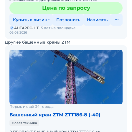
Комплектация крана ZTT396-20 включает
Цена по запросу
интеллектуальную систему безопасности, координ
Купить в лизинг
Позвонить
Написать
АНТАРЕС-НТ
5 лет на площадке
06.08.2026
Другие башенные краны ZTM
Пермь и ещё 34 города
Башенный кран ZTM ZTT186-8 (-40)
Новая техника
В ПРОДАЖЕ БАШЕННЫЙ КРАН ZTM ZTT186-8 от