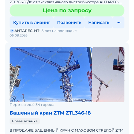
ZTL386-16/18 от эксклюзивного дистрибьютора АНТАРЕС-
НТ. ZTM входит в ТОП-10 мировых производителей
Цена по запросу
башенных кранов
Купить в лизинг
Позвонить
Написать
АНТАРЕС-НТ
5 лет на площадке
06.08.2026
Пермь и ещё 34 города
Башенный кран ZTM ZTL346-18
Новая техника
В ПРОДАЖЕ БАШЕННЫЙ КРАН С МАХОВОЙ СТРЕЛОЙ ZTM