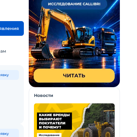
ъявления
вам
аявку
Новости
аявку