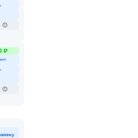
ь
0 ₽
инг
ь
заявку