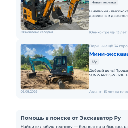
Новая техника
В наличии - высоко
дизельным двигател
ковша 0,21 м3Гидро
Обновлено сегодня
Юникс-Трейд
13 лет
Пермь и ещё 34 горо
Мини-экскав
Б/у
Добрый день! Прода
SUNWARD SWE60E. Вло
Продажа от собствен
05.08.2026
Атлант
13 лет на пл
Помощь в поиске от Экскаватор Ру
Найдите любую технику — бесплатно и быстро: ра