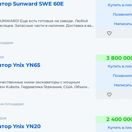
атор Sunward SWE 60E
Купить в лиз
Позвонит
SUNWARD! Еще есть готовые на заводе. Любой
Написать
месяцев. Запасные части в наличии. Доставка в ваш
пны под за
лощадке
да
3 800 00
тор Ynix YN65
Купить в лиз
Позвонит
качественные мини-экскаваторы с мощным
Написать
ем Kubota. Гидравлика Германия, США. Объем
линия РеверсивнаяОбщая м
 на площадке
дов
2 400 00
тор Ynix YN20
Купить в лиз