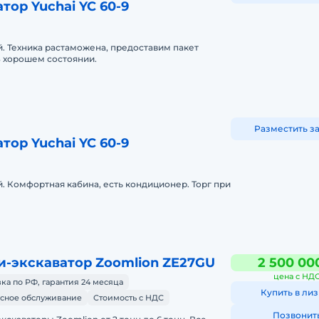
тор Yuchai YC 60-9
. Техника растаможена, предоставим пакет
В хорошем состоянии.
Разместить з
тор Yuchai YC 60-9
. Комфортная кабина, есть кондиционер. Торг при
-экскаватор Zoomlion ZE27GU
2 500 00
цена с НД
ка по РФ, гарантия 24 месяца
Купить в лиз
сное обслуживание
Стоимость с НДС
Позвонит