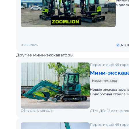
Мини-э
модели
Крупне
наличи
05.08.2026
АТЛ
Другие мини-экскаваторы
Пермь и ещё 49 гор
Мини-экскав
Новая техника
Новые экскаваторы в
Поворотная стрела! 
SUNWARD. Любой лиз
Обновлено сегодня
СТМ-ДВ
12 лет на п
Пермь и ещё 49 гор