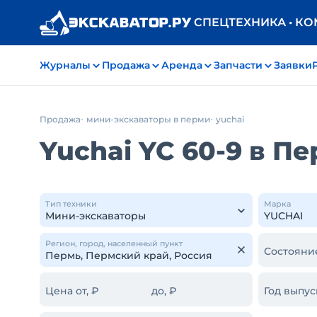
СПЕЦТЕХНИКА • К
Журналы
Продажа
Аренда
Запчасти
Заявки
Продажа
мини-экскаваторы в перми
yuchai
Yuchai YC 60-9 в П
Тип техники
Марка
Регион, город, населенный пункт
Состояни
Цена от, ₽
до, ₽
Год выпус