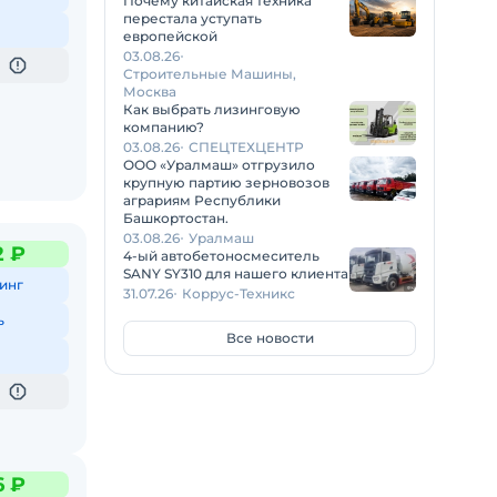
Почему китайская техника
перестала уступать
европейской
03.08.26
Строительные Машины,
Москва
Как выбрать лизинговую
компанию?
03.08.26
СПЕЦТЕХЦЕНТР
ООО «Уралмаш» отгрузило
крупную партию зерновозов
аграриям Республики
Башкортостан.
03.08.26
Уралмаш
2 ₽
4-ый автобетоносмеситель
SANY SY310 для нашего клиента
инг
31.07.26
Коррус-Техникс
ь
Все новости
6 ₽