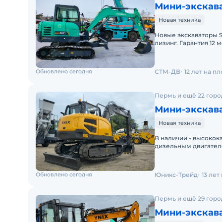
Мини-экскав
Новая техника
Новые экскаваторы 
лизинг. Гарантия 12 
регион. Также досту
Обновлено сегодня
СТМ-ДВ
12 лет на п
Пермь и ещё 22 горо
Мини-экскава
Новая техника
В наличии - высоко
дизельным двигател
ковша 0,21 м3Гидро
Обновлено сегодня
Юникс-Трейд
13 лет
Пермь и ещё 29 горо
Мини-экскава