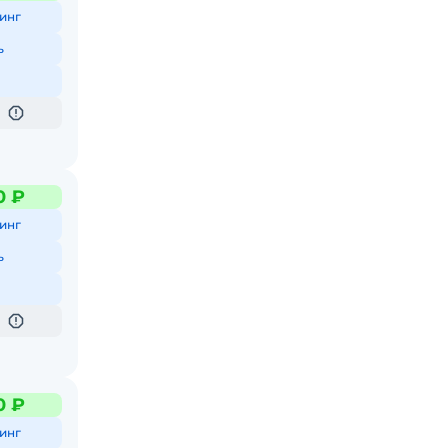
инг
ь
0 ₽
инг
ь
0 ₽
инг