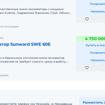
Позвонит
качественные мини-экскаваторы с мощным
Написать
ем Kubota. Гидравлика Германия, США. Объем
линия РеверсивнаяОбщая м
 на площадке
да
4 750 00
атор Sunward SWE 60E
Купить в лиз
Позвонит
м в Идеальном состоянии мини экскаватор
Написать
жений не требует совсем, сразу в работу.
ника с НДС! В налич
ощадке
Разместить 
зместите заявку на технику, и продавцы