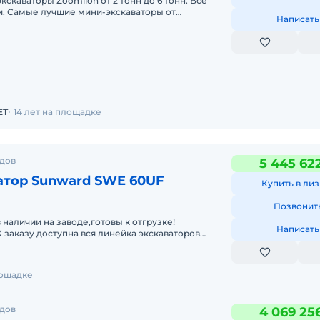
кскаваторы Zoomlion от 2 тонн до 6 тонн. Все
. Самые лучшие мини-экскаваторы от
Написать
йшего производителя ZOOMLION из Китая, в
и со складов в
ЕТ
14 лет на площадке
одов
5 445 62
атор Sunward SWE 60UF
Купить в лиз
Позвонит
 наличии на заводе,готовы к отгрузке!
Написать
К заказу доступна вся линейка экскаваторов
инг. Гарантия.Запасные
лощадке
одов
4 069 25