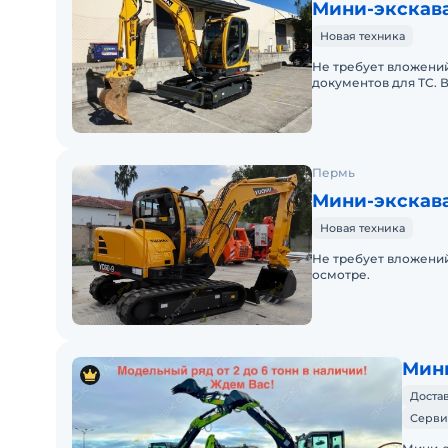
Мини-экскава
Новая техника
Не требует вложений
документов для ТС. 
Пермь
Мини-экскава
Новая техника
Не требует вложений
осмотре.
Мини
Достав
Серви