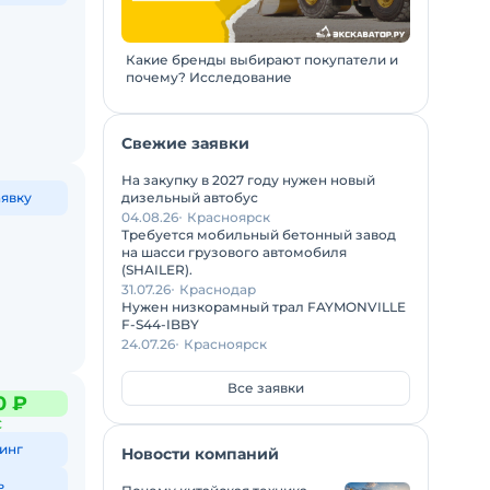
Какие бренды выбирают покупатели и
почему? Исследование
Свежие заявки
На закупку в 2027 году нужен новый
дизельный автобус
аявку
04.08.26
Красноярск
Требуется мобильный бетонный завод
на шасси грузового автомобиля
(SHAILER).
31.07.26
Краснодар
Нужен низкорамный трал FAYMONVILLE
F-S44-IBBY
24.07.26
Красноярск
Все заявки
0 ₽
С
инг
Новости компаний
ь