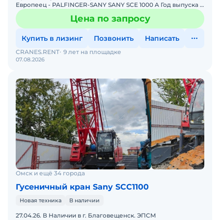
Европеец - PALFINGER-SANY SANY SCE 1000 A Год выпуска -
2023 Цвет - желтый Комплектация: Комбинация по
Цена по запросу
Купить в лизинг
Позвонить
Написать
CRANES.RENT
9 лет на площадке
07.08.2026
Омск и ещё 34 города
Гусеничный кран Sany SCC1100
Новая техника
В наличии
27.04.26. В Наличии в г. Благовещенск. ЭПСМ