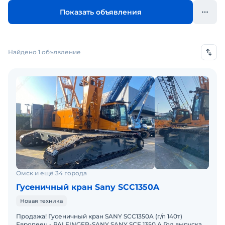
Показать объявления
Найдено 1 объявление
Омск и ещё 34 города
Гусеничный кран Sany SCC1350A
Новая техника
Продажа! Гусеничный кран SANY SCC1350A (г/п 140т)
Европеец - PALFINGER-SANY SANY SCE 1350 A Год выпуска -