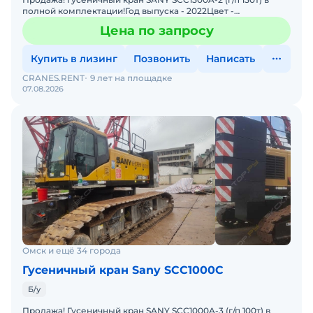
полной комплектации!Год выпуска - 2022Цвет -
желтыйКомплектация: Комбинация подъемной стрелы 76
Цена по запросу
м + гусек
Купить в лизинг
Позвонить
Написать
CRANES.RENT
9 лет на площадке
07.08.2026
Омск и ещё 34 города
Гусеничный кран Sany SCC1000C
Б/у
Продажа! Гусеничный кран SANY SCC1000A-3 (г/п 100т) в