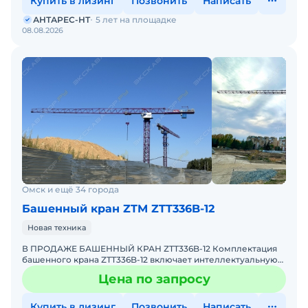
Купить в лизинг
Позвонить
Написать
АНТАРЕС-НТ
5 лет на площадке
08.08.2026
Омск и ещё 34 города
Башенный кран ZTM ZTT336B-12
Новая техника
В ПРОДАЖЕ БАШЕННЫЙ КРАН ZTT336B-12 Комплектация
башенного крана ZTT336B-12 включает интеллектуальную
систему безопасности, координатную защиту, систему
Цена по запросу
удалённ
Купить в лизинг
Позвонить
Написать