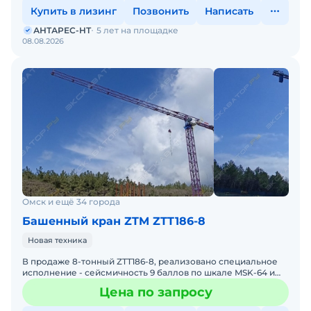
Купить в лизинг
Позвонить
Написать
АНТАРЕС-НТ
5 лет на площадке
08.08.2026
Омск и ещё 34 города
Башенный кран ZTM ZTT186-8
Новая техника
В продаже 8-тонный ZTT186-8, реализовано специальное
исполнение - сейсмичность 9 баллов по шкале MSK-64 и
особый ветровой район. АНТАРЕС-НТ предлагает к
Цена по запросу
покупке