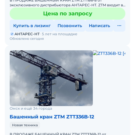
В ПРОДАЖЕ БАШЕННЫЙ КРАН ZTM ZTT186-8 от
эксклюзивного дистрибьютора АНТАРЕС-НТ. ZTM входит в
ТОП-10 мировых производителей башенных кранов.
Цена по запросу
Комплектация крана Z
Купить в лизинг
Позвонить
Написать
АНТАРЕС-НТ
5 лет на площадке
Обновлено сегодня
Омск и ещё 34 города
Башенный кран ZTM ZTT336B-12
Новая техника
В ПРОДАЖЕ БАШЕННЫЙ КРАН ZTM ZTT336B-12 от