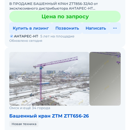
В ПРОДАЖЕ БАШЕННЫЙ КРАН ZTT856-32/40 от
эксклюзивного дистрибьютора АНТАРЕС-НТ
Комплектация крана ZTT856-32/40 включает
Цена по запросу
интеллектуальную систему безопасности, к
Купить в лизинг
Позвонить
Написать
АНТАРЕС-НТ
5 лет на площадке
Обновлено сегодня
Омск и ещё 34 города
Башенный кран ZTM ZTT656-26
Новая техника