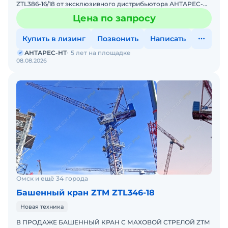
ZTL386-16/18 от эксклюзивного дистрибьютора АНТАРЕС-
НТ. ZTM входит в ТОП-10 мировых производителей
Цена по запросу
башенных кранов
Купить в лизинг
Позвонить
Написать
АНТАРЕС-НТ
5 лет на площадке
08.08.2026
Омск и ещё 34 города
Башенный кран ZTM ZTL346-18
Новая техника
В ПРОДАЖЕ БАШЕННЫЙ КРАН С МАХОВОЙ СТРЕЛОЙ ZTM