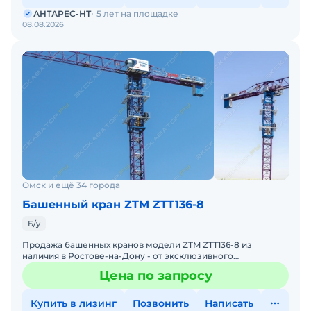
АНТАРЕС-НТ
5 лет на площадке
08.08.2026
Омск и ещё 34 города
Башенный кран ZTM ZTT136-8
Б/у
Продажа башенных кранов модели ZTM ZTT136-8 из
наличия в Ростове-на-Дону - от эксклюзивного
дистрибьютора АНТАРЕС-НТ. ZTM входит в ТОП-10 мировых
Цена по запросу
производителей
Купить в лизинг
Позвонить
Написать