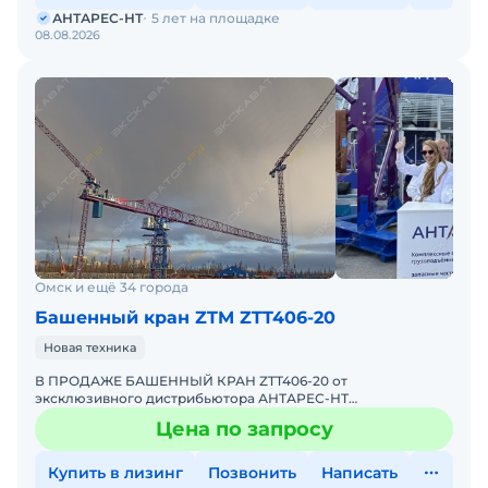
АНТАРЕС-НТ
5 лет на площадке
08.08.2026
Омск и ещё 34 города
Башенный кран ZTM ZTT406-20
Новая техника
В ПРОДАЖЕ БАШЕННЫЙ КРАН ZTT406-20 от
эксклюзивного дистрибьютора АНТАРЕС-НТ
Комплектация крана ZTT406-20 включает
Цена по запросу
интеллектуальную систему безопасности, координ
Купить в лизинг
Позвонить
Написать