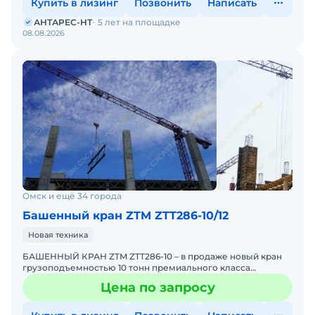
Купить в лизинг
Позвонить
Написать
АНТАРЕС-НТ
5 лет на площадке
08.08.2026
Омск и ещё 34 города
Башенный кран ZTM ZTT286-10/12
Новая техника
БАШЕННЫЙ КРАН ZTM ZTT286-10 – в продаже новый кран
грузоподъемностью 10 тонн премиального класса
надежности из наличия в России с полным пакетом
Цена по запросу
сервисных услуг