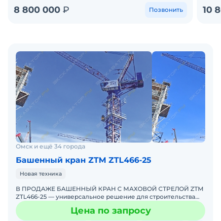
8 800 000
₽
10 
Позвонить
Омск и ещё 34 города
Башенный кран ZTM ZTL466-25
Новая техника
В ПРОДАЖЕ БАШЕННЫЙ КРАН С МАХОВОЙ СТРЕЛОЙ ZTM
ZTL466-25 — универсальное решение для строительства
объектов, требующих работы в стесненных условиях или
Цена по запросу
возможнос