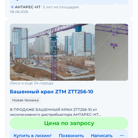
АНТАРЕС-НТ
5 лет на площадке
08.08.2026
Омск и ещё 34 города
Башенный кран ZTM ZTT256-10
Новая техника
В ПРОДАЖЕ БАШЕННЫЙ КРАН ZTT256-10 от
эксклюзивного дистрибьютора АНТАРЕС-НТ
Комплектация крана ZTT256-10 включает
Цена по запросу
интеллектуальную систему безопасности, координ
Купить в лизинг
Позвонить
Написать