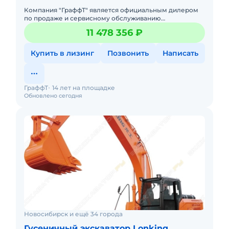
Компания "ГраффТ" является официальным дилером
по продаже и сервисному обслуживанию
экскаваторов Lonking.Предлагаем вам Гусеничный
11 478 356 ₽
экскаватор Lonking CDM6245и д
Купить в лизинг
Позвонить
Написать
ГраффТ
14 лет на площадке
Обновлено сегодня
Новосибирск и ещё 34 города
Гусеничный экскаватор Lonking