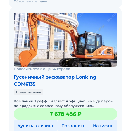
Обновлено сегодня
Новосибирск и ещё 34 города
Гусеничный экскаватор Lonking
CDM6135
Новая техника
Компания "ГраффТ" является официальным дилером
по продаже и сервисному обслуживанию
экскаваторов Lonking.Предлагаем вам Гусеничный
7 678 486 ₽
экскаватор Lonking CDM6135и д
Купить в лизинг
Позвонить
Написать