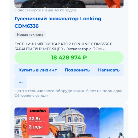
Новосибирск и ещё 49 городов
Гусеничный экскаватор Lonking
CDM6336
Новая техника
ГУСЕНИЧНЫЙ ЭКСКАВАТОР LONKING CDM6336 С
ГАРАНТИЕЙ 12 МЕСЯЦЕВ • Экскаватор с ПСМ •
Доступна покупка в лизинг! Одобрение онлайн за 15
18 428 974 ₽
минут Полная предпр
Купить в лизинг
Позвонить
Написать
Центр технического оборудования
6 лет на площадке
Обновлено сегодня