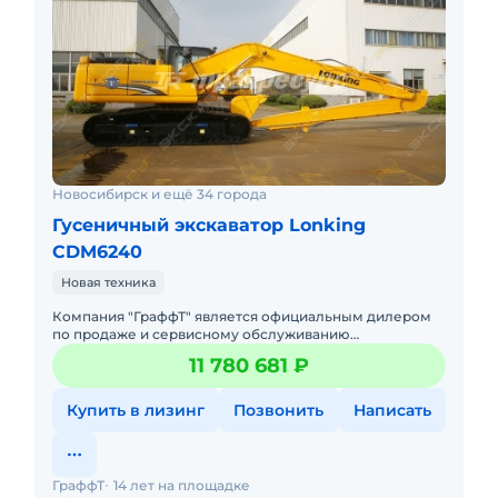
Новосибирск и ещё 34 города
Гусеничный экскаватор Lonking
CDM6240
Новая техника
Компания "ГраффТ" является официальным дилером
по продаже и сервисному обслуживанию
экскаваторов Lonking.Предлагаем вам Гусеничный
11 780 681 ₽
экскаватор Lonking CDM6240и д
Купить в лизинг
Позвонить
Написать
ГраффТ
14 лет на площадке