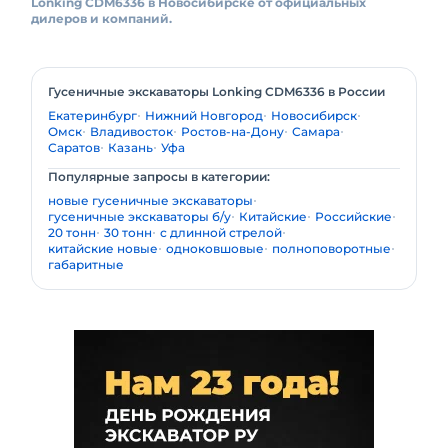
Lonking CDM6336 в Новосибирске от официальных
дилеров и компаний.
Гусеничные экскаваторы Lonking CDM6336 в России
Екатеринбург
Нижний Новгород
Новосибирск
Омск
Владивосток
Ростов-на-Дону
Самара
Саратов
Казань
Уфа
Популярные запросы в категории:
новые гусеничные экскаваторы
гусеничные экскаваторы б/у
Китайские
Российские
20 тонн
30 тонн
с длинной стрелой
китайские новые
одноковшовые
полноповоротные
габаритные