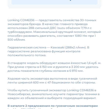
Lonking CDM6336 — представитель семейства 30-тонных
экскаваторов бренда. В качестве главного привода
использован 288-сильный ДВС Isuzu объёмом 7,79 л с
турбонаддувом. Максимальный крутящий момент, который
способен развивать двигатель, составляет 1080 Нм при 1
500 об/мин.
Гидравлическая система — Kawasaki (288х2 л/мин). В
гидросистеме реализована функция контроля
положительного потока.
В стандарте модель оборудуют ковшом ёмкостью 1,6 куб. м.
При длине стрелы в 6 150 мм и рукояти в 3 200 мм удалось
достичь показателя глубины копания в 6 970 мм.
Ходовая часть экскаватора выполнена в виде гусеничной
ленты шириной 600 мм с 47 башмаками по обе стороны.
Чтобы купить гусеничный экскаватор Lonking CDM6336 в
Новосибирске, внимательно изучите параметры техники в
каждом из объявлений и выберите подходящий вариант.
В каталоге 2 предложения по гусеничным экскаваторам