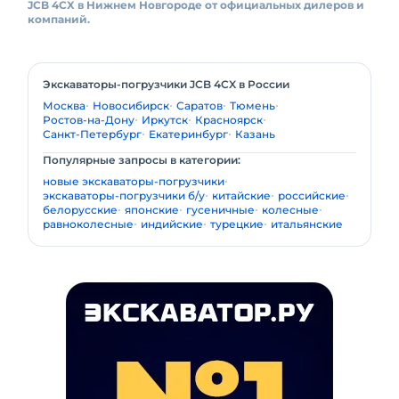
JCB 4CX в Нижнем Новгороде от официальных дилеров и
компаний.
Экскаваторы-погрузчики JCB 4CX в России
Москва
Новосибирск
Саратов
Тюмень
Ростов-на-Дону
Иркутск
Красноярск
Санкт-Петербург
Екатеринбург
Казань
Популярные запросы в категории:
новые экскаваторы-погрузчики
экскаваторы-погрузчики б/у
китайские
российские
белорусские
японские
гусеничные
колесные
равноколесные
индийские
турецкие
итальянские