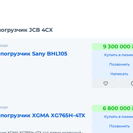
погрузчик JCB 4CX
рода
9 300 000 
погрузчик Sany BHL105
Купить в лизин
Позвонить
Написать
рода
6 800 000 
-погрузчик XGMA XG765H-4TX
Купить в лизин
Позвонить
чик XGMA XG765H-4TX 4х4 равно колесный -