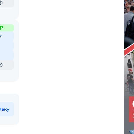
 ₽
г
явку