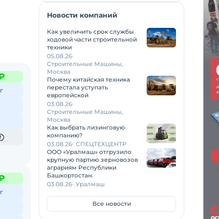
Новости компаний
Как увеличить срок службы
ходовой части строительной
техники
05.08.26
Строительные Машины,
Москва
₽
Почему китайская техника
перестала уступать
г
европейской
03.08.26
Строительные Машины,
Москва
Как выбрать лизинговую
компанию?
03.08.26
СПЕЦТЕХЦЕНТР
ООО «Уралмаш» отгрузило
крупную партию зерновозов
аграриям Республики
Башкортостан.
₽
03.08.26
Уралмаш
г
Все новости