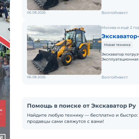
06.08.2026
ВолгоИнвест
Москва и ещё 2 го
Экскаватор-
Новая техника
Экскаватор погрузч
Эксплуатационная 
пальцу ковша: 3,23
06.08.2026
ВолгоИнвест
Помощь в поиске от Экскаватор Ру
Найдите любую технику — бесплатно и быстро: 
продавцы сами свяжутся с вами!