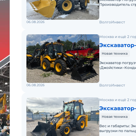
Производитель стр
-Компания XGMA вк
06.08.2026
ВолгоИнвест
Москва и ещё 2 го
Экскаватор
Новая техника
Экскаватор погрузчик SHANMON
•Джойстики •Конд
•Система гашения 
06.08.2026
ВолгоИнвест
Москва и ещё 2 го
Экскаватор-
Новая техника
Вес и габариты: Эксплуатационная масса: 8000 кг (прибл.) Высота
выгрузки по пальцу
вил):1.00 m3 Макс.