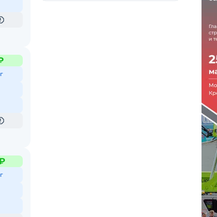
₽
г
 ₽
г