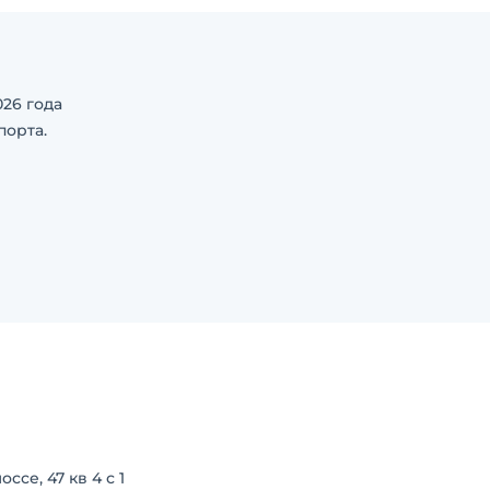
26 года
порта.
Цена с НДС. В наличии.
се, 47 кв 4 с 1