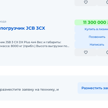
рода
11 300 000
погрузчик JCB 3CX
Купить в лизин
Позвонить
ик JSB 3 СХ DX Plus 4х4 Вес и габариты:
Написать
масса: 8000 кг (прибл.) Высота выгрузки по
 м Ковш погрузчика 6 в 1
Разместить за
разместите заявку на технику, и