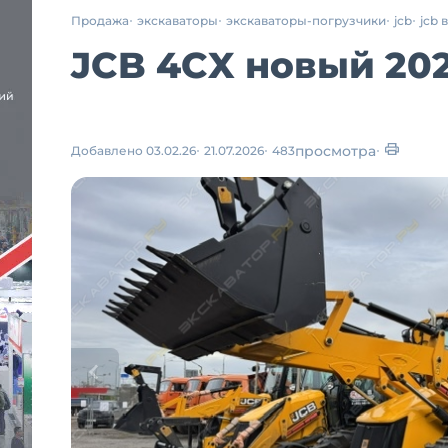
Продажа
экскаваторы
экскаваторы-погрузчики
jcb
jcb 
JCB 4CX новый 2026
просмотра
Добавлено 03.02.26
21.07.2026
483