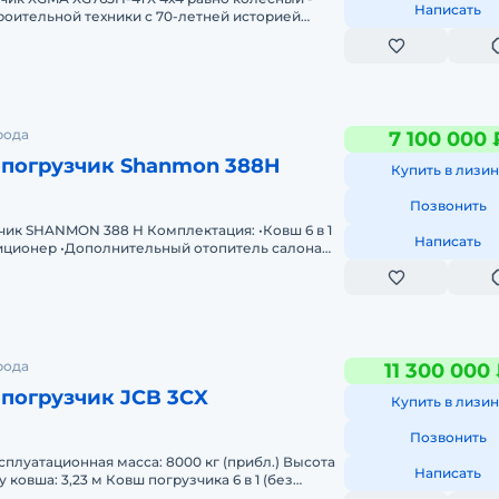
Написать
оительной техники с 70-летней историей
лючает в себя 14 заводов;
рода
7 100 000 
-погрузчик Shanmon 388H
Купить в лизин
Позвонить
 388 H Комплектация: •Ковш 6 в 1
Написать
иционер •Дополнительный отопитель салона
колебаний SRS / Ri
рода
11 300 000
погрузчик JCB 3CX
Купить в лизин
Позвонить
Написать
 ковша: 3,23 м Ковш погрузчика 6 в 1 (без
 Глубина копания: