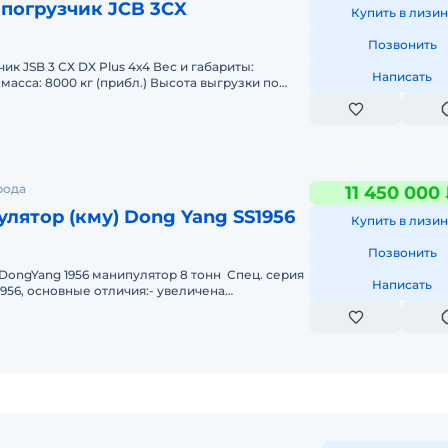
погрузчик JCB 3CX
Купить в лизин
Позвонить
ик JSB 3 СХ DX Plus 4х4 Вес и габариты:
Написать
масса: 8000 кг (прибл.) Высота выгрузки по
 м Ковш погрузчика 6 в 1
паза
рода
11 450 000
527
лятор (кму) Dong Yang SS1956
Купить в лизин
Позвонить
 DongYang 1956 манипулятор 8 тонн Спец. серия
Написать
956, основные отличия:- увеличена
до 8 000 кг.на мин. вы
ым
44°