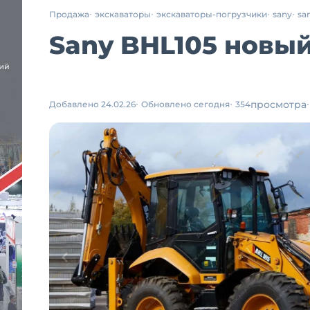
Продажа
экскаваторы
экскаваторы-погрузчики
sany
sa
Sany BHL105 новый 
просмотра
Добавлено 24.02.26
Обновлено сегодня
354