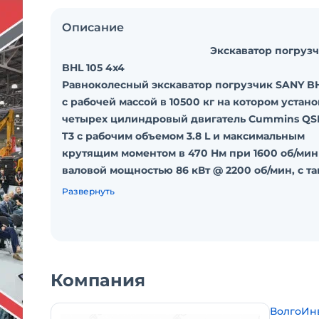
Описание
Экскаватор погрузчи
BHL 105 4х4
Равноколесный экскаватор погрузчик SANY BH
с рабочей массой в 10500 кг на котором устан
четырех цилиндровый двигатель Cummins QSF
T3 с рабочим объемом 3.8 L и максимальным
крутящим моментом в 470 Нм при 1600 об/мин
валовой мощностью 86 кВт @ 2200 об/мин, с т
мощностью Равноколесный Экскаватор погру
Развернуть
SANY BHL 105 справляется со всеми поставле
перед ним задачами.
Гидравлическая система с датчиком нагрузки 
управлением обеспечивает плавное и точное
управление, повышает производительность ра
Компания
Сочетание мощности, производительности и
комфорта делает Равноколесный экскаватор
ВолгоИн