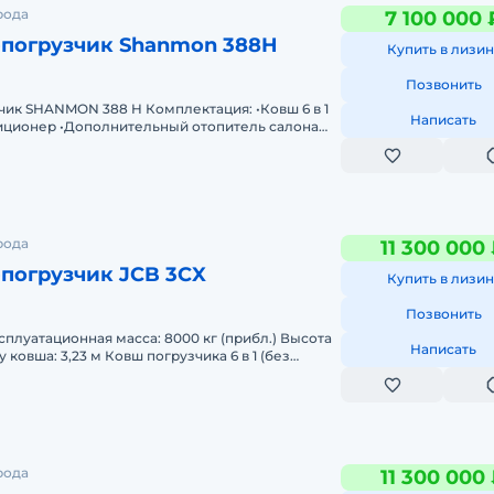
рода
7 100 000 
-погрузчик Shanmon 388H
Купить в лизин
Позвонить
 388 H Комплектация: •Ковш 6 в 1
Написать
иционер •Дополнительный отопитель салона
колебаний SRS / Ri
овый
еской
рода
11 300 000
погрузчик JCB 3CX
Купить в лизин
Позвонить
Написать
 ковша: 3,23 м Ковш погрузчика 6 в 1 (без
 Глубина копания:
рода
11 300 000