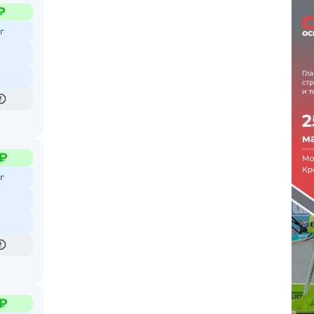
₽
г
 ₽
г
 ₽