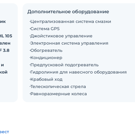
Дополнительное оборудование
к
Централизованная система смазки
Система GPS
L 105
Джойстиковое управление
овлен
Электронная система управления
 3.8
Обогреватель
Кондиционер
 и
Предпусковой подогреватель
акой
Гидролиния для навесного оборудования
зчик
Крабовый ход
нными
Телескопическая стрела
Равноразмерные колеса
и
бот.
вест