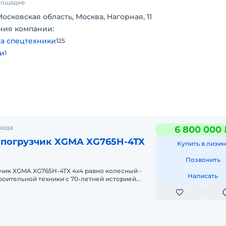
площадке
м для
,
Московская область, Москва, Нагорная, 11
ния компании:
а спецтехники
125
ти
1
L 105
ним
вает
рода
6 800 000 
овку.
-погрузчик XGMA XG765H-4TX
Купить в лизин
,
Позвонить
х
чик XGMA XG765H-4TX 4х4 равно колесный -
Написать
оительной техники с 70-летней историей
Y BHL
лючает в себя 14 заводов;
я
.