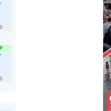
г
 ₽
г