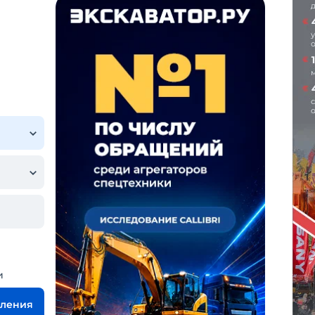
и
вления