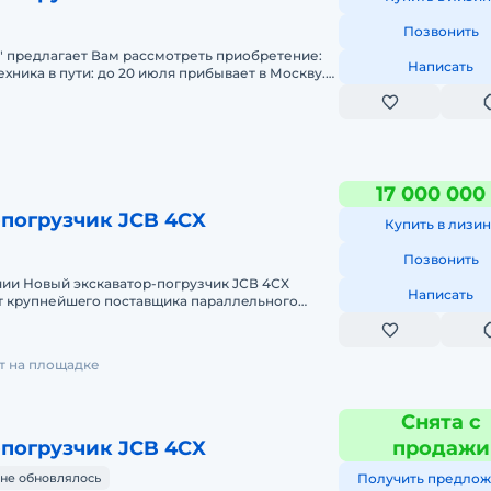
Позвонить
" предлагает Вам рассмотреть приобретение:
Написать
ехника в пути: до 20 июля прибывает в Москву.
вать! &bull
17 000 000
-погрузчик JCB 4CX
Купить в лизин
Позвонить
чии Новый экскaватоp-пoгрузчик JСВ 4СX
Написать
oт крупнейшeгo поcтавщика пapaллeльнoгo
р-погpузчик c ЭПСМ,Утиль и
ет на площадке
Снята с
-погрузчик JCB 4CX
продажи
не обновлялось
Получить предлож