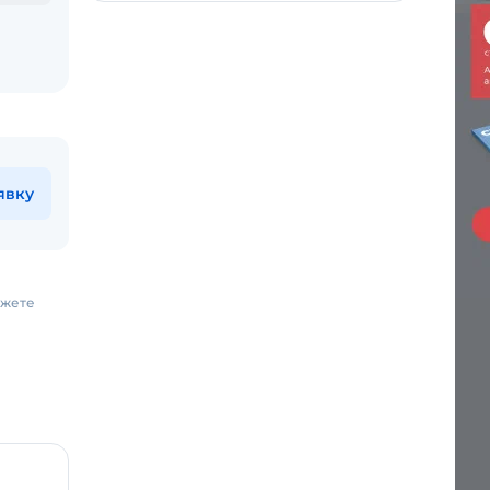
явку
ожете