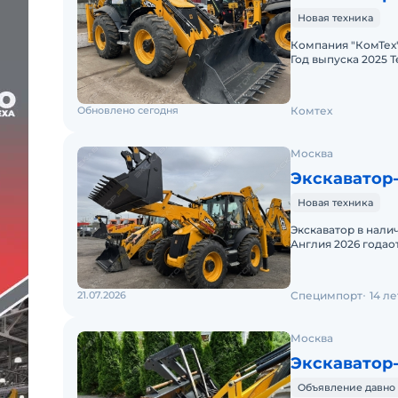
Новая техника
Компания "КомТех
Год выпуска 2025 Т
Успейте заброниро
Обновлено сегодня
Комтех
Москва
Экскаватор
Новая техника
Экскаватор в нали
Англия 2026 года
импорта.Экскавато
21.07.2026
Специмпорт
14 л
Москва
Экскаватор
Объявление давно 