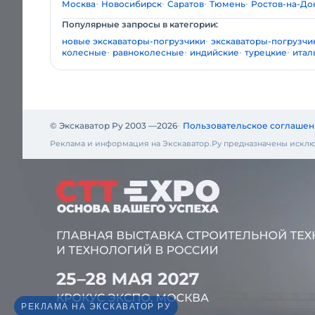
Москва
Новосибирск
Саратов
Тюмень
Ростов-на-До
Популярные запросы в категории:
новые экскаваторы-погрузчики
экскаваторы-погрузчик
колесные
равноколесные
индийские
турецкие
итал
© Экскаватор Ру 2003 —
2026
Пользовательское соглашен
Реклама и информация на Экскаватор.Ру предназначены исклю