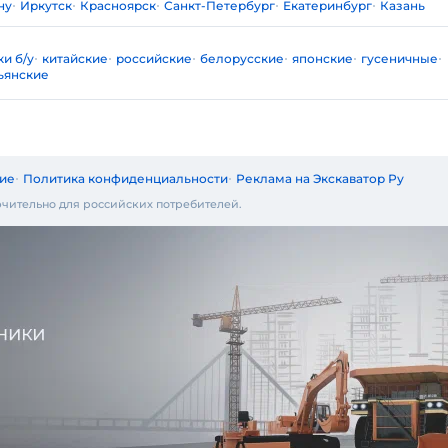
ну
Иркутск
Красноярск
Санкт-Петербург
Екатеринбург
Казань
и б/у
китайские
российские
белорусские
японские
гусеничные
ьянские
ие
Политика конфиденциальности
Реклама на Экскаватор Ру
чительно для российских потребителей.