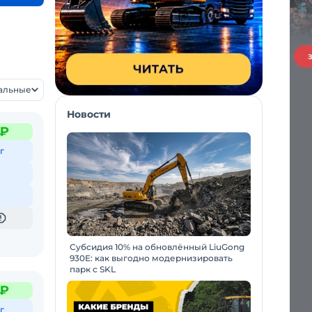
уальные
Новости
 ₽
г
Субсидия 10% на обновлённый LiuGong
930E: как выгодно модернизировать
парк с SKL
 ₽
г