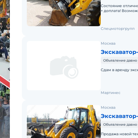
Состояние отлично
+ доплата! Возмож
номер не доступен
Спецмоторгрупп
Москва
Экскаватор
Объявление давно 
Сдам в аренду экс
Мартинес
Москва
Экскаватор
Объявление давно 
Продажа новой те