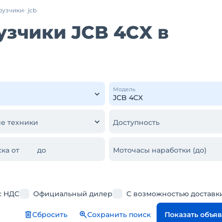
рузчики
jcb
узчики JCB 4CX в
Модель
е техники
Доступность
ка от
до
Моточасы наработки (до)
с НДС
Официальный дилер
С возможностью доставк
Сбросить
Сохранить поиск
Показать объя