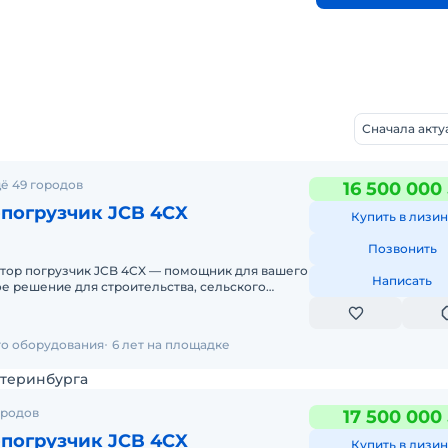
Сначала акт
ё 49 городов
16 500 000
-погрузчик JCB 4CX
Купить в лизин
Позвонить
атор погрузчик JCB 4CX — помощник для вашего
Написать
е решение для строительства, сельского
ального и дорожного сектор
го оборудования
6 лет на площадке
атеринбурга
ородов
17 500 000
-погрузчик JCB 4CX
Купить в лизин