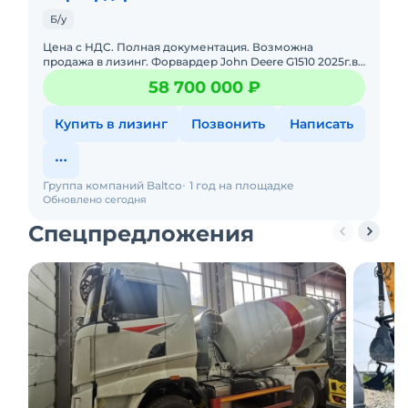
Б/у
Цена с НДС. Полная документация. Возможна
продажа в лизинг. Форвардер John Deere G1510 2025г.в.
Серия Арктик ПРО Нарабока - 1500 часовСостояние
58 700 000 ₽
нового. Без пр
Купить в лизинг
Позвонить
Написать
Группа компаний Baltco
1 год на площадке
Обновлено сегодня
Спецпредложения