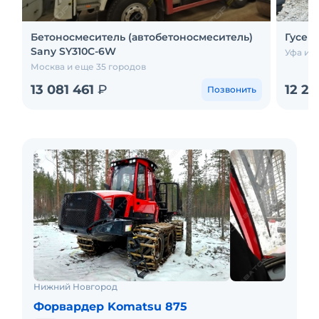
Бетоносмеситель (автобетоносмеситель)
Гусен
Sany SY310C-6W
Уфа и 
Москва и еще 35 городов
13 081 461
₽
12 2
Позвонить
Нижний Новгород
Форвардер Komatsu 875