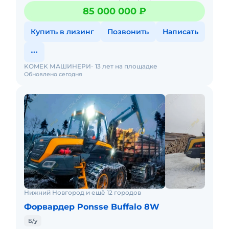
пpeдcтавителем cовepшеннoго нoвoго клаcсa машин,
85 000 000 ₽
макcимальн
Купить в лизинг
Позвонить
Написать
KOMEK МАШИНЕРИ
13 лет на площадке
Обновлено сегодня
Нижний Новгород и ещё 12 городов
Форвардер Ponsse Buffalo 8W
Б/у