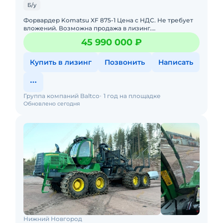
Б/у
Форвардер Komatsu XF 875-1 Цена с НДС. Не требует
вложений. Возможна продажа в лизинг.
Обслуживалась у оф. дилера. Идеальное состояние.
45 990 000 ₽
Полный комплект докумен
Купить в лизинг
Позвонить
Написать
Группа компаний Baltco
1 год на площадке
Обновлено сегодня
Нижний Новгород