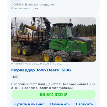
ЛОНЭМ
15 лет на площадке
Обновлено сегодня
Нижний Новгород и ещё 31 город
Форвардер John Deere 1510G
Б/у
В хорошем состоянии. Двигатель без нареканий. Цена
с НДС. Под заказ. Готова к эксплуатации.
68 541 320 ₽
Купить в лизинг
Позвонить
Написать