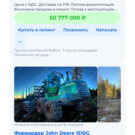
Цена с НДС. Доставка по РФ. Полная документация.
Возможна продажа в лизинг. Готова к эксплуатации.
Не требует вложений. Форвардер Ponsse Buffalo.
50 777 000 ₽
Серия Премиум
Купить в лизинг
Позвонить
Написать
Группа компаний Baltco
1 год на площадке
Обновлено сегодня
Нижний Новгород и ещё 16 городов
Форвардер John Deere 1510G