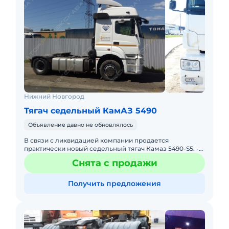
Нижний Новгород
Тягач седельный КамАЗ 5490
Объявление давно не обновлялось
В связи с ликвидацией компании продается
практически новый седельный тягач Камаз 5490-S5. -
Если Вы ищите машину под себя и не хотите покупать
Снята с продажи
кота в мешке. Ес
Получить предложения