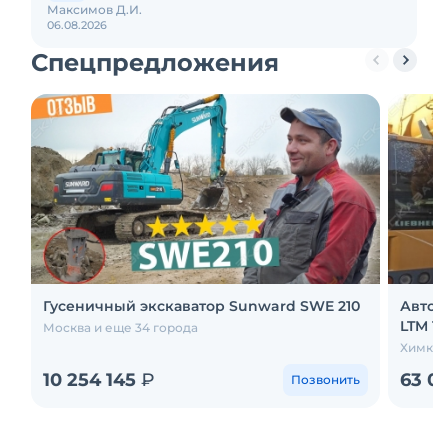
Максимов Д.И.
06.08.2026
Спецпредложения
Гусеничный экскаватор Sunward SWE 210
Авток
LTM 116
Москва и еще 34 города
Химки 
10 254 145
₽
63 0
Позвонить