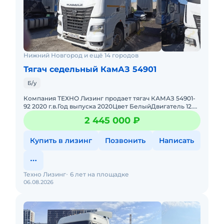
Нижний Новгород и ещё 14 городов
Тягач седельный КамАЗ 54901
Б/у
Компания ТЕХНО Лизинг продает тягач КАМАЗ 54901-
92 2020 г.в.Год выпуска 2020Цвет БелыйДвигатель 12.0
л / 450 л.с. / Дизель КАМАЗ, 910.12-450Коробка
2 445 000 ₽
Автоматическ
Купить в лизинг
Позвонить
Написать
Техно Лизинг
6 лет на площадке
06.08.2026