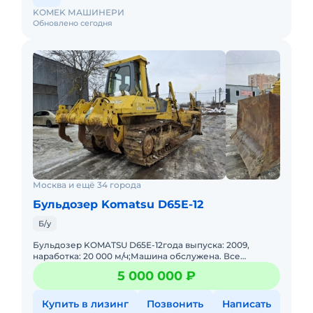
KOMEK МАШИНЕРИ
Обновлено сегодня
Москва и ещё 34 города
Бульдозер Komatsu D65E-12
Б/у
Бульдозер KOMATSU D65E-12года выпуска: 2009,
наработка: 20 000 м/ч;Машина обслужена. Все
технические жидкости и фильтры заменены. Ходовая
5 000 000 ₽
часть в хорошем состо
Купить в лизинг
Позвонить
Написать