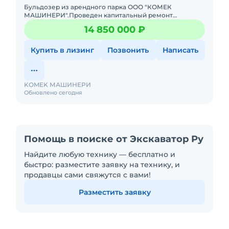
Бульдозер из арендного парка ООО "КОМЕК
МАШИНЕРИ".Проведен капитальный ремонт
двигателя, готов к работе без вложений.Торг при
14 850 000 ₽
осмотре.Серийный номер 83269Местоп
Купить в лизинг
Позвонить
Написать
KOMEK МАШИНЕРИ
Обновлено сегодня
Помощь в поиске от Экскаватор Ру
Найдите любую технику — бесплатно и
быстро: разместите заявку на технику, и
продавцы сами свяжутся с вами!
Разместить заявку