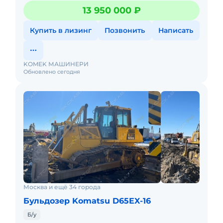
21,3 тV отвала 5,6 м3Полезная мощность 153 кВт (209 л.
13 950 000 ₽
с.)Бульдозер из
Купить в лизинг
Позвонить
Написать
KOMEK МАШИНЕРИ
Обновлено сегодня
Москва и ещё 34 города
Бульдозер Komatsu D65EX-16
Б/у