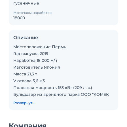
гусеничные
Моточасы наработки
18000
Описание
Местоположение Пермь
Год выпуска 2019
Наработка 18 000 м/ч
Изготовитель Япония
Масса 21,3 т
V отвала 5,6 м3
Полезная мощность 153 кВт (209 л. с.)
Бульдозер из арендного парка ООО "КОМЕК
МАШИНЕРИ".
Развернуть
Готов к работе без вложений.
Торг при осмотре.
Компания