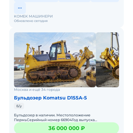
KOMEK МАШИНЕРИ
Обновлено сегодня
Москва и ещё 34 города
Бульдозер Komatsu D155A-5
Б/у
Бульдозер в наличии. Местоположение
ПермьСерийный номер 66904Год выпуска
2021Наработка 12 869 м/чИзготовитель ЯпонияМасса
36 000 000 ₽
38,7 тV отвала 8,8 м3Полезная мощност