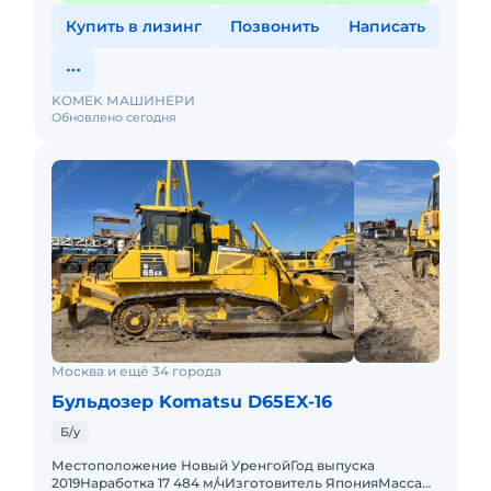
Купить в лизинг
Позвонить
Написать
KOMEK МАШИНЕРИ
Обновлено сегодня
Москва и ещё 34 города
Бульдозер Komatsu D65EX-16
Б/у
Местоположение Новый УренгойГод выпуска
2019Наработка 17 484 м/чИзготовитель ЯпонияМасса