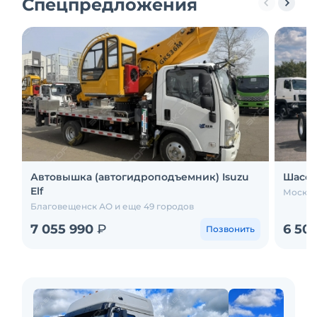
Спецпредложения
Автовышка (автогидроподъемник) Isuzu
Шасси
Elf
Москва
Благовещенск АО и еще 49 городов
7 055 990
₽
6 50
Позвонить