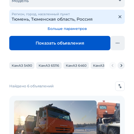
Модель
Регион, город, населенный пункт
Больше параметров
Показать объявления
КамАЗ 5490
КамАЗ 65116
КамАЗ 6460
КамАЗ 44108
КамАЗ 6
Найдено 6 объявлений