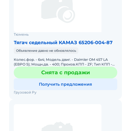
Тюмень
Тягач седельный КАМАЗ 65206-004-87
Объявление давно не обновлялось
Колес.фор. - 6х4; Модель двиг. - Daimler OM 457 LA
(ЕВРО 5); Мощн.дв. - 400; Произв.КПП - ZF; Тип КПП -
ZF 12AS2130 без интардера; Кабина - высокая со
Снята с продажи
спальным
Получить предложения
Грузовой Ру