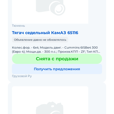
Тюмень
Тягач седельный КамАЗ 65116
Объявление давно не обновлялось
Колес.фор. - 6х4; Модель двиг. - Cummins 6ISBe4 300
(Евро 4); Мощн.дв. - 300 л.с.; Произв.КПП - ZF; Тип КПП
- ZF9; Кабина - с 1 спальным местом; Груз-ть - 15.5
Снята с продажи
Получить предложения
Грузовой Ру