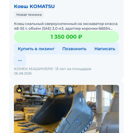
Ковш KOMATSU
Новая техника
Ковш скальный сверхусиленный на экскаватор класса
48-55 т, объём (SAE) 3,0 м3, адаптер коронки 6i6554
(CAT)– 5 шт, протектор (защита боковины) 166-2877
1 350 000 ₽
(CAT) –
Купить в лизинг
Позвонить
Написать
KOMEK МАШИНЕРИ
13 лет на площадке
06.08.2026