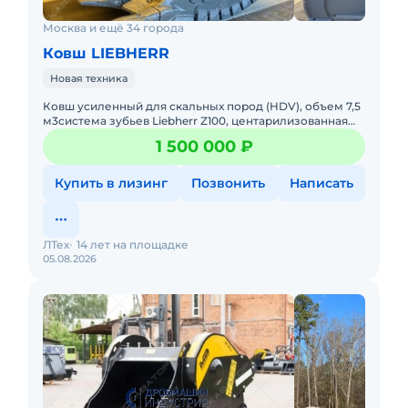
Москва и ещё 34 города
Ковш LIEBHERR
Новая техника
Ковш усиленный для скальных пород (HDV), объем 7,5
м3система зубьев Liebherr Z100, центарилизованная
система смазки.В наличии в РФ - 8 шт.Конкурентные
1 500 000 ₽
преимущес
Купить в лизинг
Позвонить
Написать
ЛТех
14 лет на площадке
05.08.2026