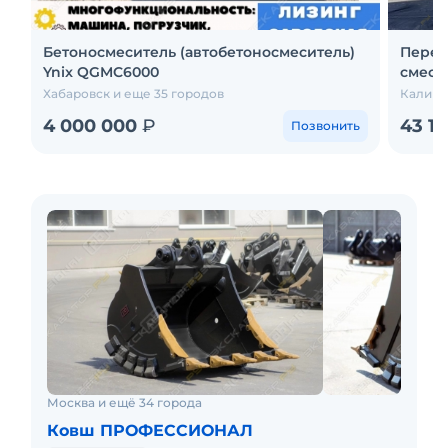
Бетоносмеситель (автобетоносмеситель)
Перег
Ynix QGMC6000
смеси
Хабаровск и еще 35 городов
Калини
4 000 000
₽
43 1
Позвонить
Москва и ещё 34 города
Ковш ПРОФЕССИОНАЛ