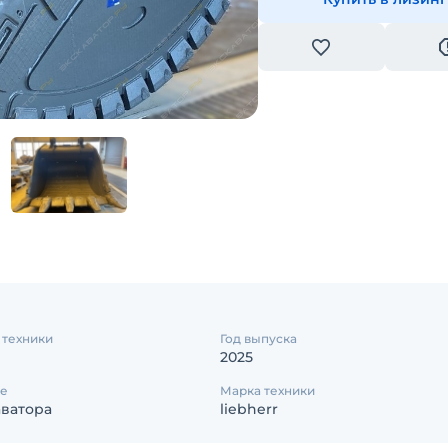
 техники
Год выпуска
2025
е
Марка техники
аватора
liebherr