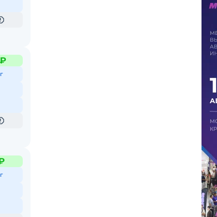
 ₽
г
₽
г