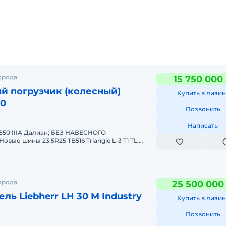
орода
15 750 000
й погрузчик (колесный)
Купить в лизин
50
Позвонить
Написать
550 IIIA Далиан; БЕЗ НАВЕСНОГО
ые шины 23.5R25 TB516 Triangle L-3 T1 TL;
олёс; Усиленный задний бампер с дуг
орода
25 500 000
ль Liebherr LH 30 M Industry
Купить в лизин
Позвонить