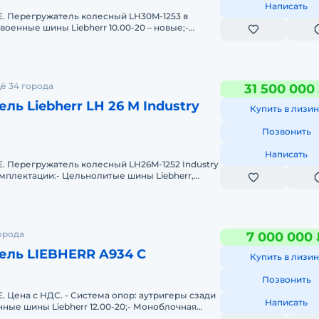
Написать
 Перегружатель колесный LH30M-1253 в
военные шины Liebherr 10.00-20 – новые;-
ический GTS 13кВт;- Стрела
ё 34 города
31 500 000
ль Liebherr LH 26 M Industry
Купить в лизин
Позвонить
Написать
 Перегружатель колесный LH26M-1252 Industry
комплектации:- Цельнолитые шины Liebherr,
знос;- Стрела 6,6 м пр
орода
7 000 000 
ель LIEBHERR A934 C
Купить в лизин
Позвонить
Цена с НДС. - Система опор: аутригеры сзади
Написать
нные шины Liebherr 12.00-20;- Моноблочная
рела прямая 8,60