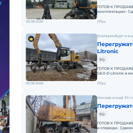
ГОТОВ К ПРОДАЖЕ.
комплектации:- Сд
Генератор гидравл
05.08.2026
ЛТех
Екатеринбург и ещ
Перегружате
Litronic
Б/у
ГОТОВ К ПРОДАЖЕ.
G6.0-D Litronic в 
10.00-20 - имеют и
05.08.2026
ЛТех
Москва и ещё 34 г
Перегружат
Б/у
ГОТОВ К ПРОДАЖЕ. 
и спереди;- Сдвое
индустриальная ст