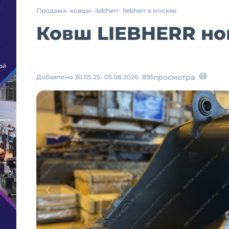
Продажа
ковши
liebherr
liebherr в москве
Ковш LIEBHERR нов
просмотра
Добавлено 30.05.25
05.08.2026
893