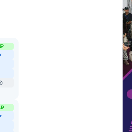
 ₽
г
 ₽
г