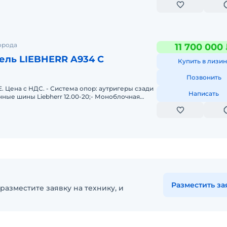
орода
11 700 000
ель LIEBHERR A934 C
Купить в лизин
Позвонить
Цена с НДС. - Система опор: аутригеры сзади
Написать
нные шины Liebherr 12.00-20;- Моноблочная
рела прямая 8,60
Разместить за
разместите заявку на технику, и