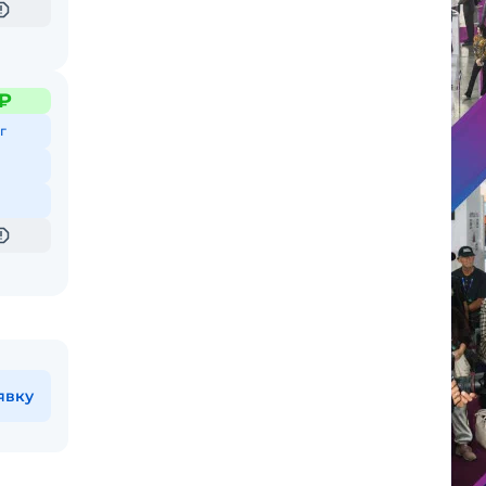
 ₽
г
явку