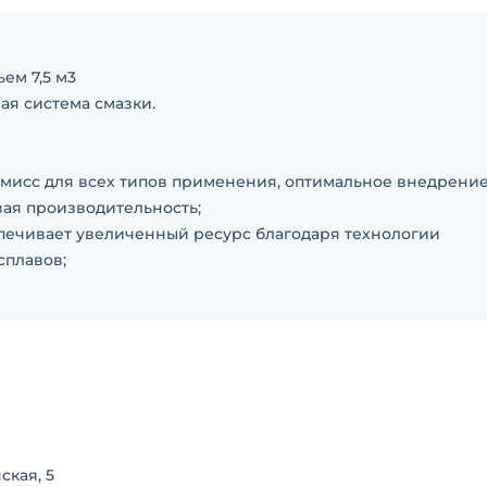
ем 7,5 м3
ая система смазки.
омисс для всех типов применения, оптимальное внедрени
вая производительность;
спечивает увеличенный ресурс благодаря технологии
сплавов;
темы;
о обслуживания.
росов, звоните.
ская, 5