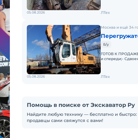
05.08.2026
ЛТех
Москва и ещё 34 г
Перегружат
Б/у
ГОТОВ К ПРОДАЖЕ. 
и спереди;- Сдвое
индустриальная ст
05.08.2026
ЛТех
Помощь в поиске от Экскаватор Ру
Найдите любую технику — бесплатно и быстро: 
продавцы сами свяжутся с вами!