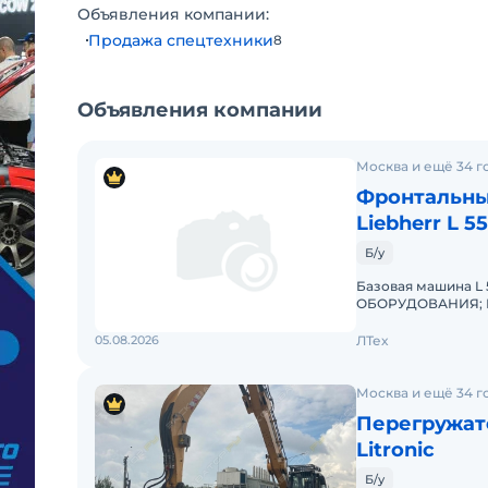
Объявления компании:
Продажа спецтехники
8
Объявления компании
Москва и ещё 34 г
Фронтальны
Liebherr L 5
Б/у
Базовая машина L 
ОБОРУДОВАНИЯ; Нов
Стальные крылья к
05.08.2026
ЛТех
Москва и ещё 34 г
Перегружате
Litronic
Б/у