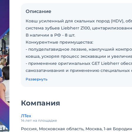
Описание
Ковш усиленный для скальных пород (HDV), объ
система зубьев Liebherr Z100, центарилизованн
В наличии в РФ - 8 шт.
Конкурентные преимущества:
- полудельтавидное лезвие, наилучший компр
ковша, ускоряя процесс экскавации и увеличи
- применение оригинальных GET Liebherr обе
самозатачивания и применению специальных 
- усовершенствованная защита смазочной сис
Развернуть
- снижение времени и стоимости техническог
В случае заинтересованности или наличия воп
Компания
ЛТех
14 лет на площадке
Россия, Московская область, Москва, 1-ая Бородин