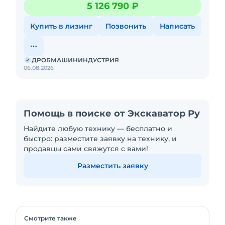
и рассчитать экономическую эффективность
5 126 790 ₽
справиться с самы
использования дробильного ковша MB BF80.3
Купить в лизинг
Позвонить
Написать
S4 на ваших объектах.
Более подробную информацию Вы можете
найти на Нашем официальном сайте
ДРОБМАШИНИНДУСТРИЯ
06.08.2026
Помощь в поиске от Экскаватор Ру
Найдите любую технику — бесплатно и
быстро: разместите заявку на технику, и
продавцы сами свяжутся с вами!
Разместить заявку
Смотрите также