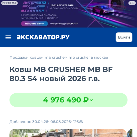
РЕКЛАМА
Войти
Продажа
ковши
mb crusher
mb crusher в москве
Ковш MB CRUSHER MB BF
80.3 S4 новый 2026 г.в.
4 976 490 ₽
Добавлено 30.04.26
06.08.2026
126