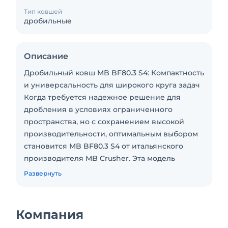
Тип ковшей
дробильные
Описание
Дробильный ковш MB BF80.3 S4: Компактность
и универсальность для широкого круга задач
Когда требуется надежное решение для
дробления в условиях ограниченного
пространства, но с сохранением высокой
производительности, оптимальным выбором
становится MB BF80.3 S4 от итальянского
производителя MB Crusher. Эта модель
отличается компактностью и маневренностью,
Развернуть
что делает ее идеальным инструментом для
работ как на открытых площадках, так и в
замкнутых пространствах .
Компания
КОНСТРУКТИВНЫЕ ОСОБЕННОСТИ