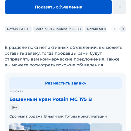
Показать объявления
Potain IGO 50
Potain CITY Topless MCT 88
Potain MDT 178
Potain
В разделе пока нет активных объявлений, вы можете
оставить заявку, тогда продавцы сами будут
отправлять вам коммерческие предложения. Также
вы можете посмотреть похожие объявления
Разместить заявку
Москва
Башенный кран Potain MC 175 B
Б/у
Срочная продажа! В наличии. Готова к эксплуатации.