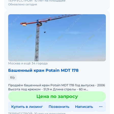
ТЕРРУССТРОЙ
10 лет на площадке
Обновлено сегодня
Москва и ещё 34 города
Башенный кран Potain MDT 178
Б/у
Продаём башенный кран Potain MDT 178 Год выпуска - 2006
Высота под крюком - 51,9 м Длина стрелы - 60 м
Грузоподъёмность - 8 тн
Цена по запросу
Купить в лизинг
Позвонить
Написать
ТЕРРУССТРОЙ
10 лет на площадке