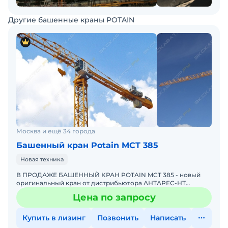
Другие башенные краны POTAIN
Москва и ещё 34 города
Башенный кран Potain MCT 385
Новая техника
В ПРОДАЖЕ БАШЕННЫЙ КРАН POTAIN MCT 385 - новый
оригинальный кран от дистрибьютора АНТАРЕС-НТ
Анкерное основание крана входит в комплект один
Цена по запросу
комплект анкеров Р
Купить в лизинг
Позвонить
Написать