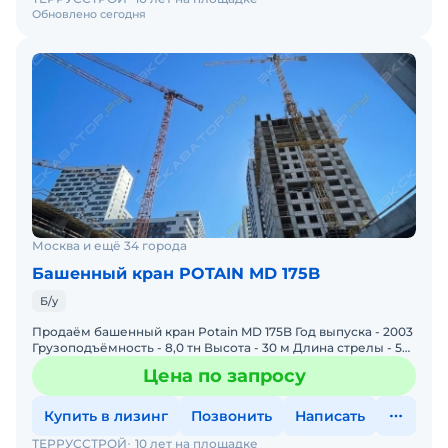
Обновлено сегодня
Москва и ещё 34 города
Башенный кран POTAIN MD 175B
Б/у
Продаём башенный кран Potain MD 175B Год выпуска - 2003
Грузоподъёмность - 8,0 тн Высота - 30 м Длина стрелы - 50
м В исправном состоянии.
Цена по запросу
Купить в лизинг
Позвонить
Написать
ТЕРРУССТРОЙ
10 лет на площадке