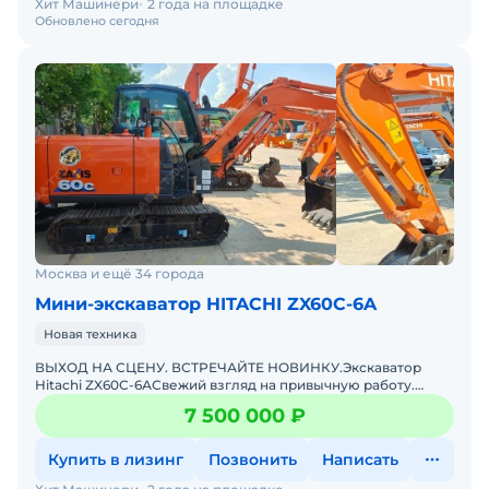
Хит Машинери
2 года на площадке
Обновлено сегодня
Москва и ещё 34 города
Мини-экскаватор HITACHI ZX60C-6A
Новая техника
ВЫХОД НА СЦЕНУ. ВСТРЕЧАЙТЕ НОВИНКУ.Экскаватор
Hitachi ZX60С-6АСвежий взгляд на привычную работу.
Компактный, маневренный, зубастый.Забудьте всё, что
7 500 000 ₽
знали про 6
Купить в лизинг
Позвонить
Написать