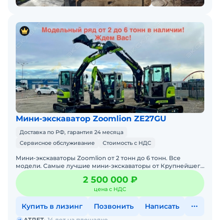
Мини-экскаватор Zoomlion ZE27GU
Доставка по РФ, гарантия 24 месяца
Сервисное обслуживание
Стоимость с НДС
Мини-экскаваторы Zoomlion от 2 тонн до 6 тонн. Все
модели. Самые лучшие мини-экскаваторы от Крупнейшего
производителя ZOOMLION из Китая, в наличии со складов в
2 500 000 ₽
цена с НДС
Купить в лизинг
Позвонить
Написать
АТЛЕТ
14 лет на площадке