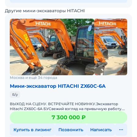
Другие мини-экскаваторы HITACHI
Москва и ещё 34 города
Мини-экскаватор HITACHI ZX60C-6A
Б/у
ВЫХОД НА СЦЕНУ. ВСТРЕЧАЙТЕ НОВИНКУ.Экскаватор
Hitachi ZX60С-6А БУСвежий взгляд на привычную работу.
Компактный, маневренный, зубастый.Забудьте всё, что
7 300 000 ₽
знали пр
Купить в лизинг
Позвонить
Написать