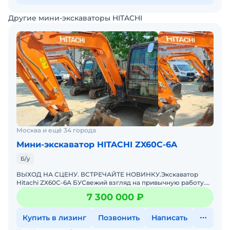
Другие мини-экскаваторы HITACHI
Москва и ещё 34 города
Мини-экскаватор HITACHI ZX60C-6A
Б/у
ВЫХОД НА СЦЕНУ. ВСТРЕЧАЙТЕ НОВИНКУ.Экскаватор
Hitachi ZX60С-6А БУСвежий взгляд на привычную работу.
Компактный, маневренный, зубастый.Забудьте всё, что
7 300 000 ₽
знали пр
Купить в лизинг
Позвонить
Написать