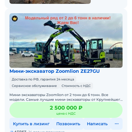
Мини-экскаватор Zoomlion ZE27GU
Доставка по РФ, гарантия 24 месяца
Сервисное обслуживание
Стоимость с НДС
Мини-экскаваторы Zoomlion от 2 тонн до 6 тонн. Все
модели. Самые лучшие мини-экскаваторы от Крупнейшего
производителя ZOOMLION из Китая, в наличии со складов в
2 500 000 ₽
цена с НДС
Купить в лизинг
Позвонить
Написать
АТЛЕТ
14 лет на площадке