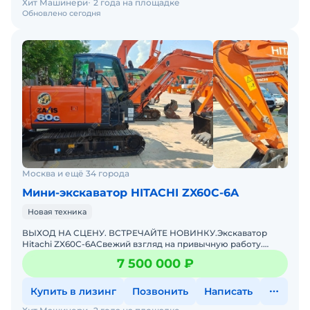
Хит Машинери
2 года на площадке
Обновлено сегодня
Москва и ещё 34 города
Мини-экскаватор HITACHI ZX60C-6A
Новая техника
ВЫХОД НА СЦЕНУ. ВСТРЕЧАЙТЕ НОВИНКУ.Экскаватор
Hitachi ZX60С-6АСвежий взгляд на привычную работу.
Компактный, маневренный, зубастый.Забудьте всё, что
7 500 000 ₽
знали про 6
Купить в лизинг
Позвонить
Написать