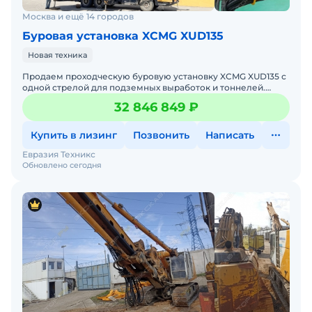
Москва и ещё 14 городов
Буровая установка XCMG XUD135
Новая техника
Продаем проходческую буровую установку XCMG XUD135 с
одной стрелой для подземных выработок и тоннелей.
Устройство в рабочем состоянии, подходит для
32 846 849 ₽
интенсивной
Купить в лизинг
Позвонить
Написать
Евразия Техникс
Обновлено сегодня