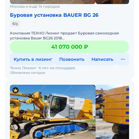
Москва и ещё 14 городов
Буровая установка BAUER BG 26
Б/у
Компания ТЕХНО Лизинг продает Буровая самоходная
установка Bauer BG26 2018
года.Характеристики:Технические характеристики буровой
41 070 000 ₽
установкиБазовое шасси &hellip
Купить в лизинг
Позвонить
Написать
Техно Лизинг
6 лет на площадке
Обновлено сегодня