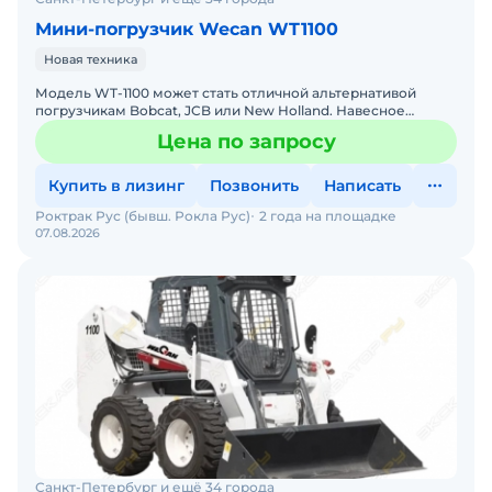
Мини-погрузчик Wecan WT1100
Новая техника
Модель WT-1100 может стать отличной альтернативой
погрузчикам Bobcat, JCB или New Holland. Навесное
оборудование Bobcat (Бобкат) полностью совместимо с
Цена по запросу
мини-пог
Купить в лизинг
Позвонить
Написать
Роктрак Рус (бывш. Рокла Рус)
2 года на площадке
07.08.2026
Санкт-Петербург и ещё 34 города