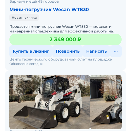
Барнаул и ещё 49 городов
Мини-погрузчик Wecan WT830
Новая техника
Продается мини-погрузчик Wecan WT830 — мощная и
маневренная спецтехника для эффективной работы на
стройплощадках, дорогах и в коммунальном хозяйстве.
2 349 000 ₽
Если вам н
Купить в лизинг
Позвонить
Написать
Центр технического оборудования
6 лет на площадке
Обновлено сегодня