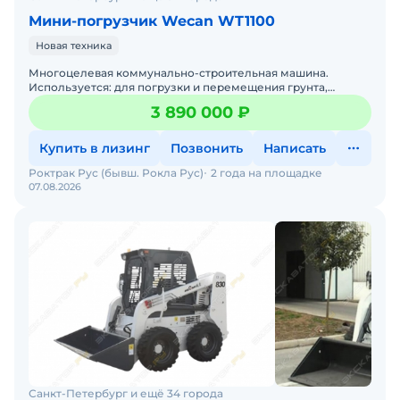
Мини-погрузчик Wecan WT1100
Новая техника
Многоцелевая коммунально-строительная машина.
Используется: для погрузки и перемещения грунта,
сыпучих пород, кусковых материалов; планировки участков
3 890 000 ₽
местности
Купить в лизинг
Позвонить
Написать
Роктрак Рус (бывш. Рокла Рус)
2 года на площадке
07.08.2026
Санкт-Петербург и ещё 34 города