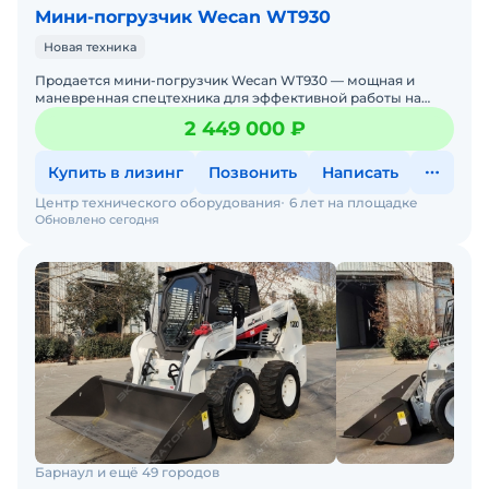
Мини-погрузчик Wecan WT930
Новая техника
Продается мини-погрузчик Wecan WT930 — мощная и
маневренная спецтехника для эффективной работы на
стройплощадках, дорогах и в коммунальном хозяйстве.
2 449 000 ₽
Если вам н
Купить в лизинг
Позвонить
Написать
Центр технического оборудования
6 лет на площадке
Обновлено сегодня
Барнаул и ещё 49 городов