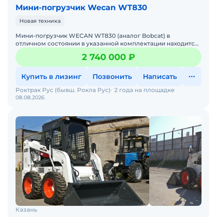
Мини-погрузчик Wecan WT830
Новая техника
Мини-погрузчик WECAN WT830 (аналог Bobcat) в
отличном состоянии в указанной комплектации находится
на складе в Москве. Двигатель без нареканий. Цена с НДС.
2 740 000 ₽
В на
Купить в лизинг
Позвонить
Написать
Роктрак Рус (бывш. Рокла Рус)
2 года на площадке
08.08.2026
Казань