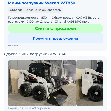
Мини-погрузчик Wecan WT830
Объявление давно не обновлялось
Грузоподъемность – 830 кг Объем ковша – 0,47 м3 Высота
разгрузки – 3100 мм Дизель – Xinchai А498BPG (по
лицензии Perkins) Мощность двигателя – 62 л.с. Габ
Снята с продажи
Получить предложения
Агема
Другие мини-погрузчики WECAN
Барнаул и ещё 49 городов