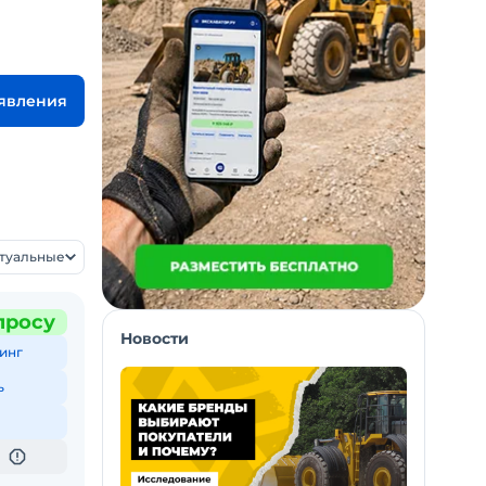
ъявления
ктуальные
просу
Новости
инг
ь