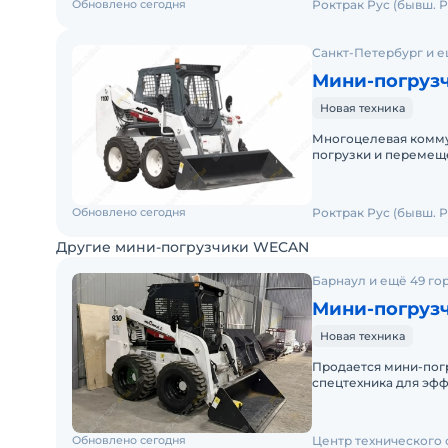
Обновлено сегодня
Роктрак Рус (бывш. Р
Санкт-Петербург и е
Мини-погруз
Новая техника
Многоцелевая комму
погрузки и перемеще
планировки участков
Обновлено сегодня
Роктрак Рус (бывш. Р
Другие мини-погрузчики WECAN
Барнаул и ещё 49 го
Мини-погруз
Новая техника
Продается мини-пог
спецтехника для эфф
коммунальном хозяйс
Обновлено сегодня
Центр технического