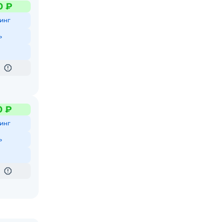
0 ₽
инг
ь
0 ₽
инг
ь