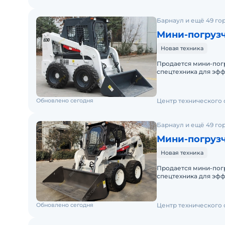
Барнаул и ещё 49 го
Мини-погруз
Новая техника
Продается мини-пог
спецтехника для эфф
коммунальном хозяйс
Обновлено сегодня
Центр технического
Барнаул и ещё 49 го
Мини-погруз
Новая техника
Продается мини-пог
спецтехника для эфф
коммунальном хозяйс
Обновлено сегодня
Центр технического