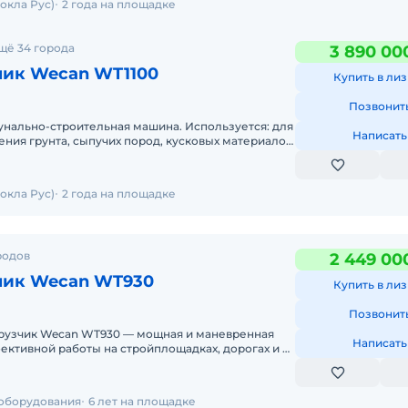
окла Рус)
2 года на площадке
щё 34 города
3 890 00
чик Wecan WT1100
Купить в лиз
Позвонит
нально-строительная машина. Используется: для
Написать
ния грунта, сыпучих пород, кусковых материалов;
 местности
окла Рус)
2 года на площадке
родов
2 449 00
чик Wecan WT930
Купить в лиз
Позвонит
рузчик Wecan WT930 — мощная и маневренная
Написать
ективной работы на стройплощадках, дорогах и в
тве. Если вам н
 оборудования
6 лет на площадке