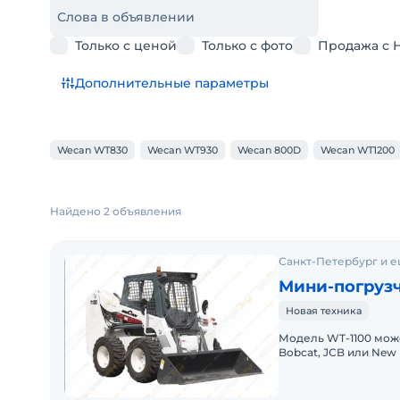
Слова в объявлении
Только с ценой
Только с фото
Продажа с 
Дополнительные параметры
Wecan WT830
Wecan WT930
Wecan 800D
Wecan WT1200
Найдено 2 объявления
Санкт-Петербург и е
Мини-погруз
Новая техника
Модель WT-1100 може
Bobcat, JCB или New
полностью совмести