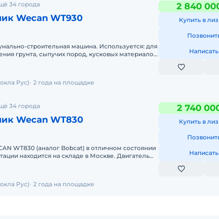
щё 34 города
2 840 00
чик Wecan WT930
Купить в лиз
Позвонит
нально-строительная машина. Используется: для
Написать
ния грунта, сыпучих пород, кусковых материалов;
 местности
окла Рус)
2 года на площадке
щё 34 города
2 740 00
чик Wecan WT830
Купить в лиз
Позвонит
AN WT830 (аналог Bobcat) в отличном состоянии
Написать
тации находится на складе в Москве. Двигатель
с НДС. В на
окла Рус)
2 года на площадке