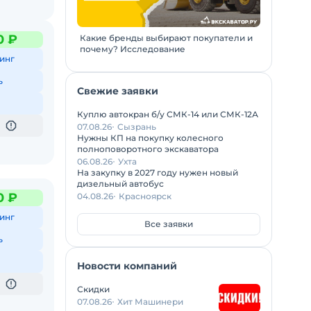
0 ₽
Какие бренды выбирают покупатели и
почему? Исследование
инг
ь
Свежие заявки
Куплю автокран б/у СМК-14 или СМК-12А
07.08.26
Сызрань
Нужны КП на покупку колесного
полноповоротного экскаватора
06.08.26
Ухта
На закупку в 2027 году нужен новый
дизельный автобус
0 ₽
04.08.26
Красноярск
инг
Все заявки
ь
Новости компаний
Скидки
07.08.26
Хит Машинери