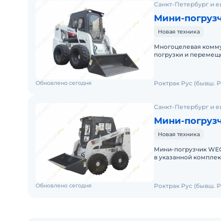
Санкт-Петербург и е
Мини-погруз
Новая техника
Многоцелевая комму
погрузки и перемеще
планировки участков
Обновлено сегодня
Роктрак Рус (бывш. Р
Санкт-Петербург и е
Мини-погруз
Новая техника
Мини-погрузчик WEC
в указанной комплек
без нареканий. Цена 
Обновлено сегодня
Роктрак Рус (бывш. Р