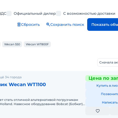
НДС
Официальный дилер
С возможностью доставки
Сбросить
Сохранить поиск
Показать об
Wecan 550
Wecan WT800F
Сначала а
щё 34 города
Цена по за
чик Wecan WT1100
Купить в лиз
Позвонит
т стать отличной альтернативой погрузчикам
Написать
 Holland. Навесное оборудование Bobcat (Бобкат)
мо с мини-пог